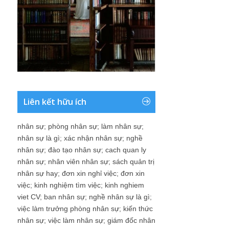
Liên kết hữu ích
nhân sự
;
phòng nhân sự
;
làm nhân sự
;
nhân sự là gì
;
xác nhận nhân sự
;
nghề
nhân sự
;
đào tạo nhân sự
;
cach quan ly
nhân sự
;
nhân viên nhân sự
;
sách quản trị
nhân sự hay
;
đơn xin nghỉ việc
;
đơn xin
việc
;
kinh nghiệm tìm việc
;
kinh nghiem
viet CV
;
ban nhân sự
;
nghề nhân sự là gì
;
việc làm trưởng phòng nhân sự
;
kiến thức
nhân sự
;
việc làm nhân sự
;
giám đốc nhân