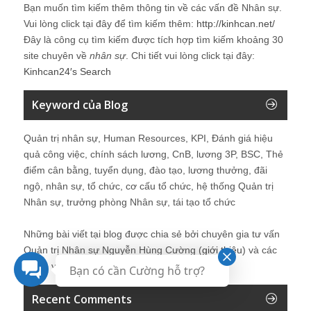
Bạn muốn tìm kiếm thêm thông tin về các vấn đề
Nhân sự
.
Vui lòng click tại đây để tìm kiếm thêm:
http://kinhcan.net/
Đây là công cụ tìm kiếm được tích hợp tìm kiếm khoảng 30
site chuyên về
nhân sự
. Chi tiết vui lòng click tại đây:
Kinhcan24′s Search
Keyword của Blog
Quản trị nhân sự, Human Resources, KPI, Đánh giá hiệu
quả công việc, chính sách lương, CnB, lương 3P, BSC, Thẻ
điểm cân bằng, tuyển dụng, đào tạo, lương thưởng, đãi
ngộ, nhân sự, tổ chức, cơ cấu tổ chức, hệ thống Quản trị
Nhân sự, trưởng phòng Nhân sự, tái tạo tổ chức
Những bài viết tại blog được chia sẻ bởi chuyên gia tư vấn
Quản trị Nhân sự Nguyễn Hùng Cường (
giới thiệu
) và các
thành viên khác trong cộng đồng Nhân sự.
Bạn có cần Cường hỗ trợ?
Recent Comments