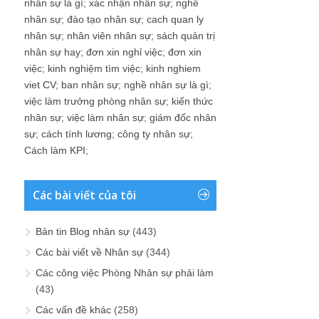
nhân sự là gì
;
xác nhận nhân sự
;
nghề
nhân sự
;
đào tạo nhân sự
;
cach quan ly
nhân sự
;
nhân viên nhân sự
;
sách quản trị
nhân sự hay
;
đơn xin nghỉ việc
;
đơn xin
việc
;
kinh nghiệm tìm việc
;
kinh nghiem
viet CV
;
ban nhân sự
;
nghề nhân sự là gì
;
việc làm trưởng phòng nhân sự
;
kiến thức
nhân sự
;
việc làm nhân sự
;
giám đốc nhân
sự
;
cách tính lương
;
công ty nhân sự
;
Cách làm KPI
;
Các bài viết của tôi
Bản tin Blog nhân sự
(443)
Các bài viết về Nhân sự
(344)
Các công việc Phòng Nhân sự phải làm
(43)
Các vấn đề khác
(258)