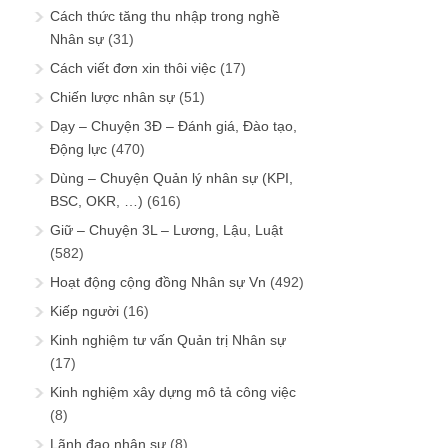
Cách thức tăng thu nhập trong nghề
Nhân sự
(31)
Cách viết đơn xin thôi việc
(17)
Chiến lược nhân sự
(51)
Dạy – Chuyện 3Đ – Đánh giá, Đào tạo,
Động lực
(470)
Dùng – Chuyện Quản lý nhân sự (KPI,
BSC, OKR, …)
(616)
Giữ – Chuyện 3L – Lương, Lậu, Luật
(582)
Hoạt động cộng đồng Nhân sự Vn
(492)
Kiếp người
(16)
Kinh nghiệm tư vấn Quản trị Nhân sự
(17)
Kinh nghiệm xây dựng mô tả công việc
(8)
Lãnh đạo nhân sự
(8)