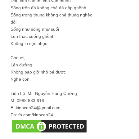
Dẫu làm sao thì cha vẫn muốn
Sống trên đá không chê đá gập ghềnh
Sống trong thung không chê thung nghèo
đói
Sống như sông như suối
Lên thác xuống ghềnh
Không lo cực nhọc
...
Con ơi, ...
Lên đường
Không bao giờ nhỏ bé được
Nghe con.
Liên hệ: Mr. Nguyễn Hùng Cường
M: 0988 833 616
E: kinhcan24@gmail.com
Fb: fb.com/kinhcan24