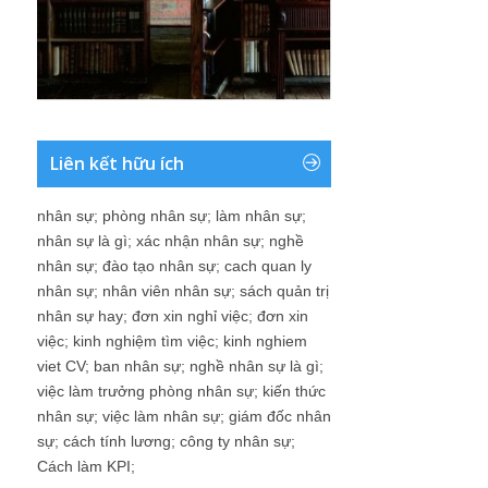
Liên kết hữu ích
nhân sự
;
phòng nhân sự
;
làm nhân sự
;
nhân sự là gì
;
xác nhận nhân sự
;
nghề
nhân sự
;
đào tạo nhân sự
;
cach quan ly
nhân sự
;
nhân viên nhân sự
;
sách quản trị
nhân sự hay
;
đơn xin nghỉ việc
;
đơn xin
việc
;
kinh nghiệm tìm việc
;
kinh nghiem
viet CV
;
ban nhân sự
;
nghề nhân sự là gì
;
việc làm trưởng phòng nhân sự
;
kiến thức
nhân sự
;
việc làm nhân sự
;
giám đốc nhân
sự
;
cách tính lương
;
công ty nhân sự
;
Cách làm KPI
;