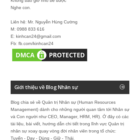
Không bao giờ nhỏ bé được
Nghe con.
Liên hệ: Mr. Nguyễn Hùng Cường
M: 0988 833 616
E: kinhcan24@gmail.com
Fb: fb.com/kinhcan24
Giới thiệu về Blog Nhân sự
Blog chia sẻ về Quản trị Nhân sự (Human Resources
Management) dành cho những người quan tâm tới Nhân sự
và Con người như CEO, Manager, HRM, HR). Ở đây có các
tài liệu, bài viết, hướng dẫn chi tiết trong lĩnh vực Quản trị
nhân sự xoay quay vòng đời nhân viên trong tổ chức:
Tuyển - Dạy - Dùng - Giữ - Thải.