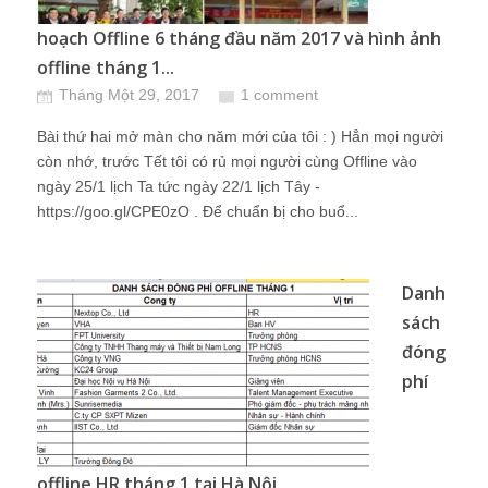
hoạch Offline 6 tháng đầu năm 2017 và hình ảnh
offline tháng 1...
Tháng Một 29, 2017
1 comment
Bài thứ hai mở màn cho năm mới của tôi : ) Hẳn mọi người
còn nhớ, trước Tết tôi có rủ mọi người cùng Offline vào
ngày 25/1 lịch Ta tức ngày 22/1 lịch Tây -
https://goo.gl/CPE0zO . Để chuẩn bị cho buổ...
Danh
sách
đóng
phí
offline HR tháng 1 tại Hà Nội