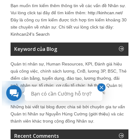
Bạn muốn tìm kiếm thêm thông tin về các vấn đề
Nhân sự
.
Vui lòng click tại đây để tìm kiếm thêm:
http://kinhcan.net/
Đây là công cụ tìm kiếm được tích hợp tìm kiếm khoảng 30
site chuyên về
nhân sự
. Chi tiết vui lòng click tại đây:
Kinhcan24′s Search
Keyword của Blog
Quản trị nhân sự, Human Resources, KPI, Đánh giá hiệu
quả công việc, chính sách lương, CnB, lương 3P, BSC, Thẻ
điểm cân bằng, tuyển dụng, đào tạo, lương thưởng, đãi
ngộ, nhân sự, tổ chức, cơ cấu tổ chức, hệ thống Quản trị
Nhân sự, trưởng phòng Nhân sự, tái tạo tổ chức
Bạn có cần Cường hỗ trợ?
Những bài viết tại blog được chia sẻ bởi chuyên gia tư vấn
Quản trị Nhân sự Nguyễn Hùng Cường (
giới thiệu
) và các
thành viên khác trong cộng đồng Nhân sự.
Recent Comments