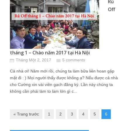
Rủ
Off
tháng 1 – Chào năm 2017 tại Hà Nội
Tháng Một 2, 2017
5 comments
Cả nhà ơi! Năm mới rồi, chúng ta làm bữa liên hoan gặp
mặt đi : ) Mọi người thấy được không ạ? Nếu được cả nhà
cho Cường xin vài viên gạch đăng ký. Lần này chúng ta
không cần phải làm to làm lớn gì c...
« Trang trước
1
2
3
4
5
6