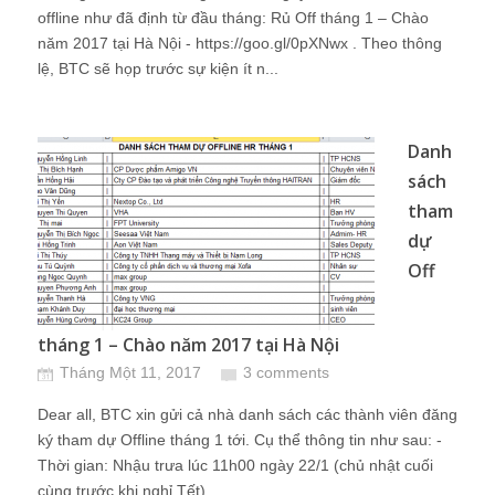
offline như đã định từ đầu tháng: Rủ Off tháng 1 – Chào
năm 2017 tại Hà Nội - https://goo.gl/0pXNwx . Theo thông
lệ, BTC sẽ họp trước sự kiện ít n...
Danh
sách
tham
dự
Off
tháng 1 – Chào năm 2017 tại Hà Nội
Tháng Một 11, 2017
3 comments
Dear all, BTC xin gửi cả nhà danh sách các thành viên đăng
ký tham dự Offline tháng 1 tới. Cụ thể thông tin như sau: -
Thời gian: Nhậu trưa lúc 11h00 ngày 22/1 (chủ nhật cuối
cùng trước khi nghỉ Tết)...