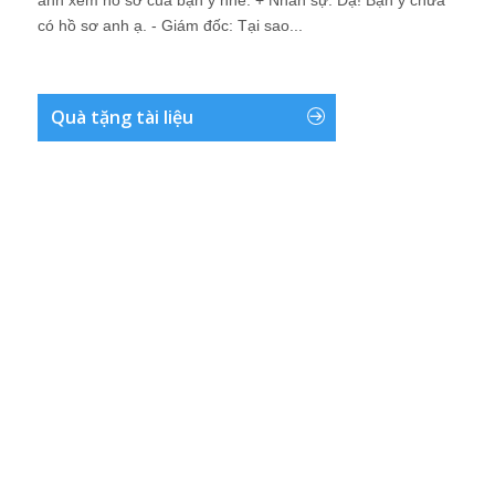
anh xem hồ sơ của bạn ý nhé. + Nhân sự: Dạ! Bạn ý chưa
có hồ sơ anh ạ. - Giám đốc: Tại sao...
Quà tặng tài liệu