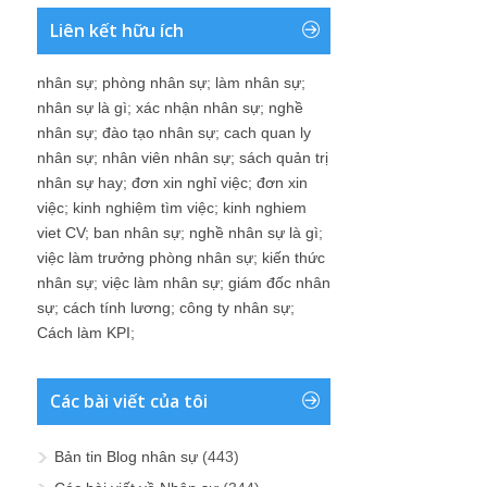
Liên kết hữu ích
nhân sự
;
phòng nhân sự
;
làm nhân sự
;
nhân sự là gì
;
xác nhận nhân sự
;
nghề
nhân sự
;
đào tạo nhân sự
;
cach quan ly
nhân sự
;
nhân viên nhân sự
;
sách quản trị
nhân sự hay
;
đơn xin nghỉ việc
;
đơn xin
việc
;
kinh nghiệm tìm việc
;
kinh nghiem
viet CV
;
ban nhân sự
;
nghề nhân sự là gì
;
việc làm trưởng phòng nhân sự
;
kiến thức
nhân sự
;
việc làm nhân sự
;
giám đốc nhân
sự
;
cách tính lương
;
công ty nhân sự
;
Cách làm KPI
;
Các bài viết của tôi
Bản tin Blog nhân sự
(443)