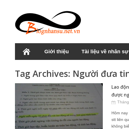
Giới thiệu
Tài liệu về nhân sự
Học viện Nhân sư
Tag Archives:
Người đưa ti
Lao độn
được ng
Tháng
Hôm nay t
stt liên 
không biế