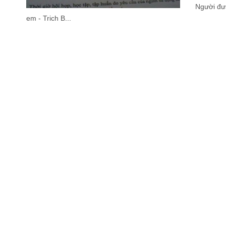
Người đưa 
em - Trich B...