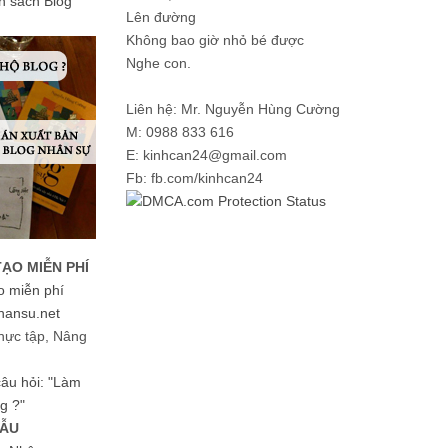
ản sách Blog
Lên đường
Không bao giờ nhỏ bé được
Nghe con.
Liên hệ: Mr. Nguyễn Hùng Cường
M: 0988 833 616
E: kinhcan24@gmail.com
Fb: fb.com/kinhcan24
TẠO MIỄN PHÍ
o miễn phí
hansu.net
hực tập, Nâng
 câu hỏi: "Làm
g ?"
MẪU