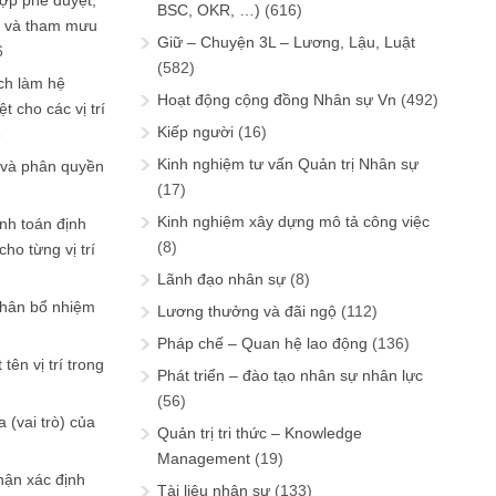
ợp phê duyệt,
BSC, OKR, …)
(616)
in và tham mưu
Giữ – Chuyện 3L – Lương, Lậu, Luật
6
(582)
ch làm hệ
Hoạt động cộng đồng Nhân sự Vn
(492)
t cho các vị trí
Kiếp người
(16)
6
Kinh nghiệm tư vấn Quản trị Nhân sự
 và phân quyền
(17)
Kinh nghiệm xây dựng mô tả công việc
ính toán định
(8)
ho từng vị trí
Lãnh đạo nhân sự
(8)
phân bổ nhiệm
Lương thưởng và đãi ngộ
(112)
Pháp chế – Quan hệ lao động
(136)
tên vị trí trong
Phát triển – đào tạo nhân sự nhân lực
(56)
 (vai trò) của
Quản trị tri thức – Knowledge
Management
(19)
hận xác định
Tài liệu nhân sự
(133)