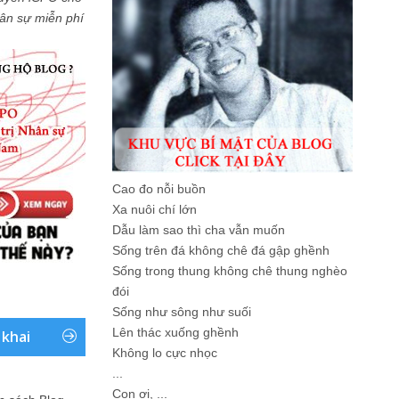
Nhân sự miễn phí
Cao đo nỗi buồn
Xa nuôi chí lớn
Dẫu làm sao thì cha vẫn muốn
Sống trên đá không chê đá gập ghềnh
Sống trong thung không chê thung nghèo
đói
Sống như sông như suối
Lên thác xuống ghềnh
 khai
Không lo cực nhọc
...
Con ơi, ...