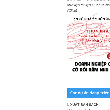
thư viện tài liệu Quản trị 
(Click)
Các dự án đang triển
I. XUẤT BẢN SÁCH