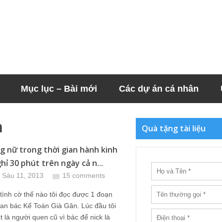
Mục lục – Bài mới
Các dự án cá nhân
n
Quà tặng tài liệu
g nữ trong thời gian hành kinh
hỉ 30 phút trên ngày cả n...
 Sáu 11, 2013
15 comments
ình cờ thế nào tôi đọc được 1 đoạn
quan bác Kế Toán Già Gân. Lúc đầu tôi
t là người quen cũ vì bác để nick là