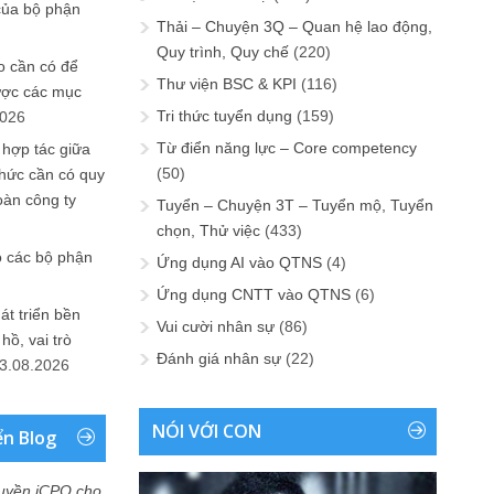
của bộ phận
Thải – Chuyện 3Q – Quan hệ lao động,
Quy trình, Quy chế
(220)
 cần có để
Thư viện BSC & KPI
(116)
ược các mục
Tri thức tuyển dụng
(159)
2026
Từ điển năng lực – Core competency
 hợp tác giữa
(50)
chức cần có quy
oàn công ty
Tuyển – Chuyện 3T – Tuyển mộ, Tuyển
chọn, Thử việc
(433)
o các bộ phận
Ứng dụng AI vào QTNS
(4)
Ứng dụng CNTT vào QTNS
(6)
át triển bền
Vui cười nhân sự
(86)
ồ, vai trò
Đánh giá nhân sự
(22)
3.08.2026
NÓI VỚI CON
ển Blog
uyền iCPO cho