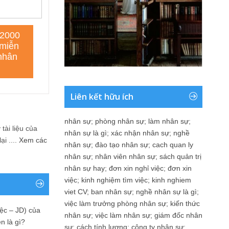
Liên kết hữu ích
nhân sự
;
phòng nhân sự
;
làm nhân sự
;
tài liệu của
nhân sự là gì
;
xác nhận nhân sự
;
nghề
i ....
Xem các
nhân sự
;
đào tạo nhân sự
;
cach quan ly
nhân sự
;
nhân viên nhân sự
;
sách quản trị
nhân sự hay
;
đơn xin nghỉ việc
;
đơn xin
việc
;
kinh nghiệm tìm việc
;
kinh nghiem
viet CV
;
ban nhân sự
;
nghề nhân sự là gì
;
việc làm trưởng phòng nhân sự
;
kiến thức
ệc – JD) của
nhân sự
;
việc làm nhân sự
;
giám đốc nhân
n là gì?
sự
;
cách tính lương
;
công ty nhân sự
;