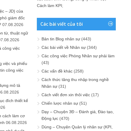
Cách làm KPI
;
ệc – JD) của
 phó giám đốc
Các bài viết của tôi
?
07.08.2026
n từ, thuật ngữ
Bản tin Blog nhân sự
(443)
07.08.2026
Các bài viết về Nhân sự
(344)
ả công việc
Các công việc Phòng Nhân sự phải làm
(43)
 việc và phiếu
tin công việc
Các vấn đề khác
(258)
Cách thức tăng thu nhập trong nghề
 dựng mô tả
Nhân sự
(31)
06.08.2026
Cách viết đơn xin thôi việc
(17)
ục đích thiết kế
Chiến lược nhân sự
(51)
026
Dạy – Chuyện 3Đ – Đánh giá, Đào tạo,
n cách làm cơ
Động lực
(470)
anh
06.08.2026
Dùng – Chuyện Quản lý nhân sự (KPI,