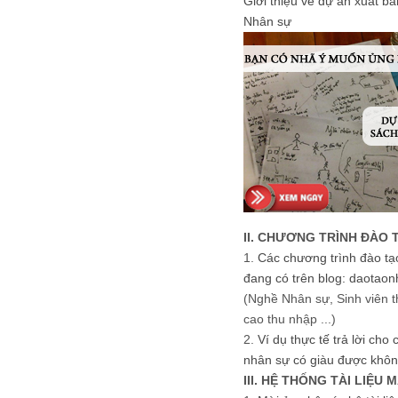
Giới thiệu về dự án xuất b
Nhân sự
II. CHƯƠNG TRÌNH ĐÀO 
1.
Các chương trình đào tạ
đang có trên blog: daotaon
(Nghề Nhân sự, Sinh viên t
cao thu nhập ...)
2.
Ví dụ thực tế trả lời cho
nhân sự có giàu được khôn
III. HỆ THỐNG TÀI LIỆU 