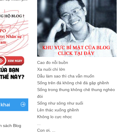
Cao đo nỗi buồn
Xa nuôi chí lớn
Dẫu làm sao thì cha vẫn muốn
Sống trên đá không chê đá gập ghềnh
Sống trong thung không chê thung nghèo
đói
Sống như sông như suối
 khai
Lên thác xuống ghềnh
Không lo cực nhọc
...
ản sách Blog
Con ơi, ...