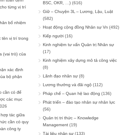
ính toán định
BSC, OKR, …)
(616)
ho từng vị trí
Giữ – Chuyện 3L – Lương, Lậu, Luật
(582)
phân bổ nhiệm
Hoạt động cộng đồng Nhân sự Vn
(492)
Kiếp người
(16)
tên vị trí trong
Kinh nghiệm tư vấn Quản trị Nhân sự
(17)
 (vai trò) của
Kinh nghiệm xây dựng mô tả công việc
(8)
hận xác định
Lãnh đạo nhân sự
(8)
của bộ phận
Lương thưởng và đãi ngộ
(112)
 cần có để
Pháp chế – Quan hệ lao động
(136)
ược các mục
Phát triển – đào tạo nhân sự nhân lực
2026
(56)
 hợp tác giữa
Quản trị tri thức – Knowledge
chức cần có quy
Management
(19)
oàn công ty
Tài liệu nhân sự
(133)