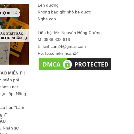
Lên đường
Không bao giờ nhỏ bé được
Nghe con.
Liên hệ: Mr. Nguyễn Hùng Cường
M: 0988 833 616
E: kinhcan24@gmail.com
Fb: fb.com/kinhcan24
TẠO MIỄN PHÍ
o miễn phí
hansu.net
hực tập, Nâng
 câu hỏi: "Làm
g ?"
MẪU
ệu Nhân sự