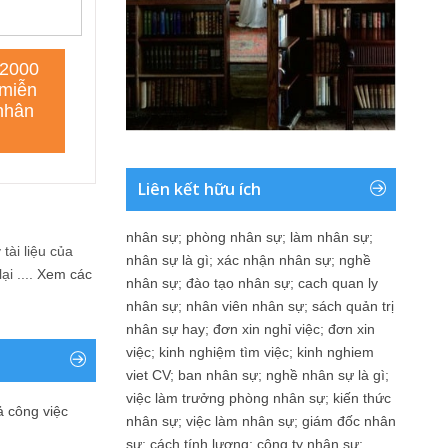
Liên kết hữu ích
nhân sự
;
phòng nhân sự
;
làm nhân sự
;
tài liệu của
nhân sự là gì
;
xác nhận nhân sự
;
nghề
i ....
Xem các
nhân sự
;
đào tạo nhân sự
;
cach quan ly
nhân sự
;
nhân viên nhân sự
;
sách quản trị
nhân sự hay
;
đơn xin nghỉ việc
;
đơn xin
việc
;
kinh nghiệm tìm việc
;
kinh nghiem
viet CV
;
ban nhân sự
;
nghề nhân sự là gì
;
việc làm trưởng phòng nhân sự
;
kiến thức
ả công việc
nhân sự
;
việc làm nhân sự
;
giám đốc nhân
sự
;
cách tính lương
;
công ty nhân sự
;