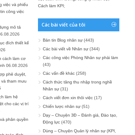
 việc và phiếu
Cách làm KPI
;
tin công việc
Các bài viết của tôi
 dựng mô tả
06.08.2026
Bản tin Blog nhân sự
(443)
ục đích thiết kế
Các bài viết về Nhân sự
(344)
026
Các công việc Phòng Nhân sự phải làm
n cách làm cơ
(43)
anh
06.08.2026
Các vấn đề khác
(258)
ợp phê duyệt,
in và tham mưu
Cách thức tăng thu nhập trong nghề
6
Nhân sự
(31)
ch làm hệ
Cách viết đơn xin thôi việc
(17)
t cho các vị trí
Chiến lược nhân sự
(51)
6
Dạy – Chuyện 3Đ – Đánh giá, Đào tạo,
 và phân quyền
Động lực
(470)
Dùng – Chuyện Quản lý nhân sự (KPI,