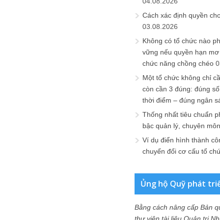
04.08.2026
Cách xác định quyền ch
03.08.2026
Không có tổ chức nào ph
vững nếu quyền hạn mơ h
chức năng chồng chéo
0
Một tổ chức không chỉ c
còn cần 3 đúng: đúng số
thời điểm – đúng ngân s
Thống nhất tiêu chuẩn p
bậc quản lý, chuyên mô
Ví dụ điển hình thành cô
chuyển đổi cơ cấu tổ ch
Ủng hộ Quỹ phát tri
Bằng cách nâng cấp Bản q
thư viện tài liệu Quản trị 