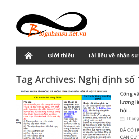
Giới thiệu
Tài liệu về nhân sự
Học viện Nhân sư
Tag Archives:
Nghị định số
Công vă
lương l
hội...
Tháng
ĐÃ CÓ H
CĂN CỨ T