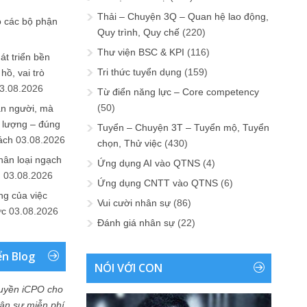
Thải – Chuyện 3Q – Quan hệ lao động,
o các bộ phận
Quy trình, Quy chế
(220)
Thư viện BSC & KPI
(116)
át triển bền
Tri thức tuyển dụng
(159)
ồ, vai trò
3.08.2026
Từ điển năng lực – Core competency
(50)
ần người, mà
 lượng – đúng
Tuyển – Chuyện 3T – Tuyển mộ, Tuyển
ách
03.08.2026
chọn, Thử việc
(430)
hân loại ngạch
Ứng dụng AI vào QTNS
(4)
n
03.08.2026
Ứng dụng CNTT vào QTNS
(6)
ng của việc
Vui cười nhân sự
(86)
ức
03.08.2026
Đánh giá nhân sự
(22)
ển Blog
NÓI VỚI CON
uyền iCPO cho
Nhân sự miễn phí