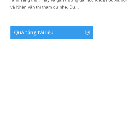
rảnh sáng thứ 7 này và gần trường đại học Khoa học Xã hội
và Nhân văn thì tham dự nhé. Dư...
Quà tặng tài liệu