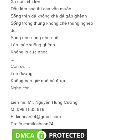
Xa nuôi chí lớn
Dẫu làm sao thì cha vẫn muốn
Sống trên đá không chê đá gập ghềnh
Sống trong thung không chê thung nghèo
đói
Sống như sông như suối
Lên thác xuống ghềnh
Không lo cực nhọc
...
Con ơi, ...
Lên đường
Không bao giờ nhỏ bé được
Nghe con.
Liên hệ: Mr. Nguyễn Hùng Cường
M: 0988 833 616
E: kinhcan24@gmail.com
Fb: fb.com/kinhcan24