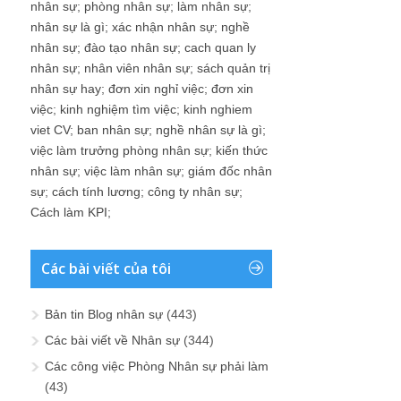
nhân sự
;
phòng nhân sự
;
làm nhân sự
;
nhân sự là gì
;
xác nhận nhân sự
;
nghề
nhân sự
;
đào tạo nhân sự
;
cach quan ly
nhân sự
;
nhân viên nhân sự
;
sách quản trị
nhân sự hay
;
đơn xin nghỉ việc
;
đơn xin
việc
;
kinh nghiệm tìm việc
;
kinh nghiem
viet CV
;
ban nhân sự
;
nghề nhân sự là gì
;
việc làm trưởng phòng nhân sự
;
kiến thức
nhân sự
;
việc làm nhân sự
;
giám đốc nhân
sự
;
cách tính lương
;
công ty nhân sự
;
Cách làm KPI
;
Các bài viết của tôi
Bản tin Blog nhân sự
(443)
Các bài viết về Nhân sự
(344)
Các công việc Phòng Nhân sự phải làm
(43)