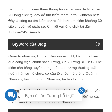
Bạn muốn tìm kiếm thêm thông tin về các vấn đề
Nhân sự
.
Vui lòng click tại đây để tìm kiếm thêm:
http://kinhcan.net/
Đây là công cụ tìm kiếm được tích hợp tìm kiếm khoảng 30
site chuyên về
nhân sự
. Chi tiết vui lòng click tại đây:
Kinhcan24′s Search
Keyword của Blog
Quản trị nhân sự, Human Resources, KPI, Đánh giá hiệu
quả công việc, chính sách lương, CnB, lương 3P, BSC, Thẻ
điểm cân bằng, tuyển dụng, đào tạo, lương thưởng, đãi
ngộ, nhân sự, tổ chức, cơ cấu tổ chức, hệ thống Quản trị
Nhân sự, trưởng phòng Nhân sự, tái tạo tổ chức
Những bài viết tại blog được chia sẻ bởi chuyên gia tư vấn
Bạn có cần Cường hỗ trợ?
Quản trị Nhân sự Nguyễn Hùng Cường (
giới thiệu
) và các
thành viên khác trong cộng đồng Nhân sự.