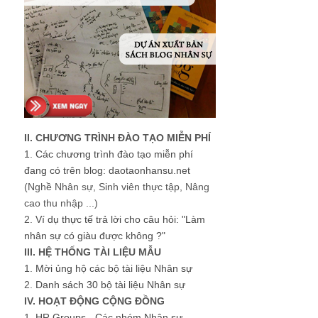
II. CHƯƠNG TRÌNH ĐÀO TẠO MIỄN PHÍ
1.
Các chương trình đào tạo miễn phí
đang có trên blog: daotaonhansu.net
(Nghề Nhân sự, Sinh viên thực tập, Nâng
cao thu nhập ...)
2.
Ví dụ thực tế trả lời cho câu hỏi: "Làm
nhân sự có giàu được không ?"
III. HỆ THỐNG TÀI LIỆU MẪU
1.
Mời ủng hộ các bộ tài liệu Nhân sự
2.
Danh sách 30 bộ tài liệu Nhân sự
IV. HOẠT ĐỘNG CỘNG ĐỒNG
1.
HR Groups - Các nhóm Nhân sự