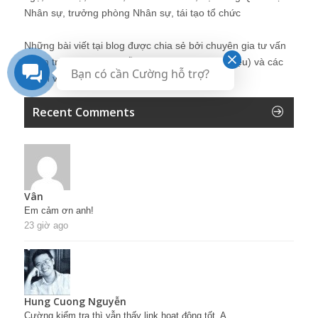
Nhân sự, trưởng phòng Nhân sự, tái tạo tổ chức
Những bài viết tại blog được chia sẻ bởi chuyên gia tư vấn
Quản trị Nhân sự Nguyễn Hùng Cường (
giới thiệu
) và các
Bạn có cần Cường hỗ trợ?
thành viên khác trong cộng đồng Nhân sự.
Recent Comments
Vân
Em cảm ơn anh!
23 giờ ago
Hung Cuong Nguyễn
Cường kiểm tra thì vẫn thấy link hoạt động tốt. A...