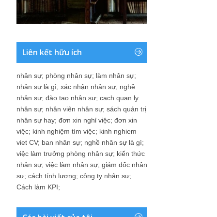
Liên kết hữu ích
nhân sự
;
phòng nhân sự
;
làm nhân sự
;
nhân sự là gì
;
xác nhận nhân sự
;
nghề
nhân sự
;
đào tạo nhân sự
;
cach quan ly
nhân sự
;
nhân viên nhân sự
;
sách quản trị
nhân sự hay
;
đơn xin nghỉ việc
;
đơn xin
việc
;
kinh nghiệm tìm việc
;
kinh nghiem
viet CV
;
ban nhân sự
;
nghề nhân sự là gì
;
việc làm trưởng phòng nhân sự
;
kiến thức
nhân sự
;
việc làm nhân sự
;
giám đốc nhân
sự
;
cách tính lương
;
công ty nhân sự
;
Cách làm KPI
;