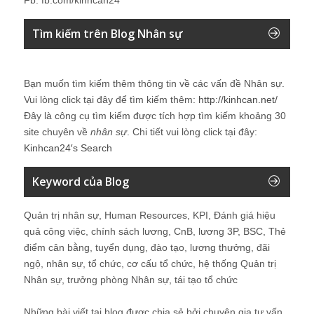
Tìm kiếm trên Blog Nhân sự
Bạn muốn tìm kiếm thêm thông tin về các vấn đề
Nhân sự
.
Vui lòng click tại đây để tìm kiếm thêm:
http://kinhcan.net/
Đây là công cụ tìm kiếm được tích hợp tìm kiếm khoảng 30
site chuyên về
nhân sự
. Chi tiết vui lòng click tại đây:
Kinhcan24′s Search
Keyword của Blog
Quản trị nhân sự, Human Resources, KPI, Đánh giá hiệu
quả công việc, chính sách lương, CnB, lương 3P, BSC, Thẻ
điểm cân bằng, tuyển dụng, đào tạo, lương thưởng, đãi
ngộ, nhân sự, tổ chức, cơ cấu tổ chức, hệ thống Quản trị
Nhân sự, trưởng phòng Nhân sự, tái tạo tổ chức
Những bài viết tại blog được chia sẻ bởi chuyên gia tư vấn