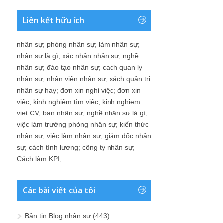
Liên kết hữu ích
nhân sự
;
phòng nhân sự
;
làm nhân sự
;
nhân sự là gì
;
xác nhận nhân sự
;
nghề
nhân sự
;
đào tạo nhân sự
;
cach quan ly
nhân sự
;
nhân viên nhân sự
;
sách quản trị
nhân sự hay
;
đơn xin nghỉ việc
;
đơn xin
việc
;
kinh nghiệm tìm việc
;
kinh nghiem
viet CV
;
ban nhân sự
;
nghề nhân sự là gì
;
việc làm trưởng phòng nhân sự
;
kiến thức
nhân sự
;
việc làm nhân sự
;
giám đốc nhân
sự
;
cách tính lương
;
công ty nhân sự
;
Cách làm KPI
;
Các bài viết của tôi
Bản tin Blog nhân sự
(443)