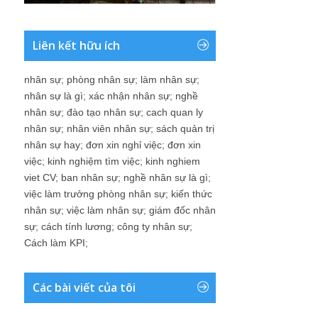
Liên kết hữu ích
nhân sự
;
phòng nhân sự
;
làm nhân sự
;
nhân sự là gì
;
xác nhận nhân sự
;
nghề
nhân sự
;
đào tạo nhân sự
;
cach quan ly
nhân sự
;
nhân viên nhân sự
;
sách quản trị
nhân sự hay
;
đơn xin nghỉ việc
;
đơn xin
việc
;
kinh nghiệm tìm việc
;
kinh nghiem
viet CV
;
ban nhân sự
;
nghề nhân sự là gì
;
việc làm trưởng phòng nhân sự
;
kiến thức
nhân sự
;
việc làm nhân sự
;
giám đốc nhân
sự
;
cách tính lương
;
công ty nhân sự
;
Cách làm KPI
;
Các bài viết của tôi