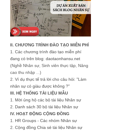
II. CHƯƠNG TRÌNH ĐÀO TẠO MIỄN PHÍ
1.
Các chương trình đào tạo miễn phí
đang có trên blog: daotaonhansu.net
(Nghề Nhân sự, Sinh viên thực tập, Nâng
cao thu nhập ...)
2.
Ví dụ thực tế trả lời cho câu hỏi: "Làm
nhân sự có giàu được không ?"
III. HỆ THỐNG TÀI LIỆU MẪU
1.
Mời ủng hộ các bộ tài liệu Nhân sự
2.
Danh sách 30 bộ tài liệu Nhân sự
IV. HOẠT ĐỘNG CỘNG ĐỒNG
1.
HR Groups - Các nhóm Nhân sự
2.
Cộng đồng Chia sẻ tài liệu Nhân sự