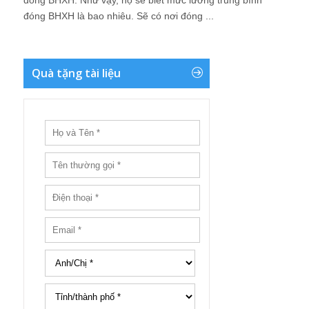
đóng BHXH. Như vậy, họ sẽ biết mức lương trung bình
đóng BHXH là bao nhiêu. Sẽ có nơi đóng ...
Quà tặng tài liệu