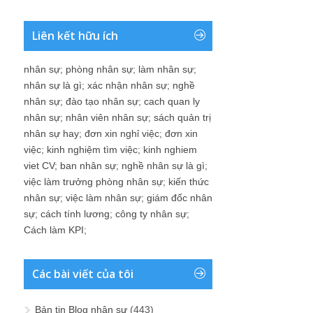
Liên kết hữu ích
nhân sự
;
phòng nhân sự
;
làm nhân sự
;
nhân sự là gì
;
xác nhận nhân sự
;
nghề
nhân sự
;
đào tạo nhân sự
;
cach quan ly
nhân sự
;
nhân viên nhân sự
;
sách quản trị
nhân sự hay
;
đơn xin nghỉ việc
;
đơn xin
việc
;
kinh nghiệm tìm việc
;
kinh nghiem
viet CV
;
ban nhân sự
;
nghề nhân sự là gì
;
việc làm trưởng phòng nhân sự
;
kiến thức
nhân sự
;
việc làm nhân sự
;
giám đốc nhân
sự
;
cách tính lương
;
công ty nhân sự
;
Cách làm KPI
;
Các bài viết của tôi
Bản tin Blog nhân sự
(443)