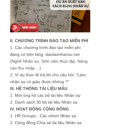
II. CHƯƠNG TRÌNH ĐÀO TẠO MIỄN PHÍ
1.
Các chương trình đào tạo miễn phí
đang có trên blog: daotaonhansu.net
(Nghề Nhân sự, Sinh viên thực tập, Nâng
cao thu nhập ...)
2.
Ví dụ thực tế trả lời cho câu hỏi: "Làm
nhân sự có giàu được không ?"
III. HỆ THỐNG TÀI LIỆU MẪU
1.
Mời ủng hộ các bộ tài liệu Nhân sự
2.
Danh sách 30 bộ tài liệu Nhân sự
IV. HOẠT ĐỘNG CỘNG ĐỒNG
1.
HR Groups - Các nhóm Nhân sự
2.
Cộng đồng Chia sẻ tài liệu Nhân sự