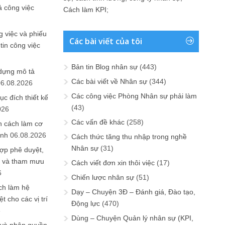
ả công việc
Cách làm KPI
;
 việc và phiếu
Các bài viết của tôi
tin công việc
Bản tin Blog nhân sự
(443)
 dựng mô tả
Các bài viết về Nhân sự
(344)
06.08.2026
Các công việc Phòng Nhân sự phải làm
ục đích thiết kế
(43)
026
Các vấn đề khác
(258)
n cách làm cơ
anh
06.08.2026
Cách thức tăng thu nhập trong nghề
Nhân sự
(31)
ợp phê duyệt,
in và tham mưu
Cách viết đơn xin thôi việc
(17)
6
Chiến lược nhân sự
(51)
ch làm hệ
Dạy – Chuyện 3Đ – Đánh giá, Đào tạo,
t cho các vị trí
Động lực
(470)
6
Dùng – Chuyện Quản lý nhân sự (KPI,