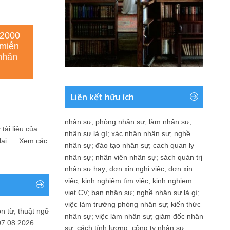
Liên kết hữu ích
nhân sự
;
phòng nhân sự
;
làm nhân sự
;
tài liệu của
nhân sự là gì
;
xác nhận nhân sự
;
nghề
i ....
Xem các
nhân sự
;
đào tạo nhân sự
;
cach quan ly
nhân sự
;
nhân viên nhân sự
;
sách quản trị
nhân sự hay
;
đơn xin nghỉ việc
;
đơn xin
việc
;
kinh nghiệm tìm việc
;
kinh nghiem
viet CV
;
ban nhân sự
;
nghề nhân sự là gì
;
việc làm trưởng phòng nhân sự
;
kiến thức
n từ, thuật ngữ
nhân sự
;
việc làm nhân sự
;
giám đốc nhân
07.08.2026
sự
;
cách tính lương
;
công ty nhân sự
;