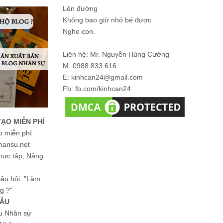
Lên đường
Không bao giờ nhỏ bé được
Nghe con.
Liên hệ: Mr. Nguyễn Hùng Cường
M: 0988 833 616
E: kinhcan24@gmail.com
Fb: fb.com/kinhcan24
TẠO MIỄN PHÍ
o miễn phí
hansu.net
hực tập, Nâng
 câu hỏi: "Làm
g ?"
MẪU
ệu Nhân sự