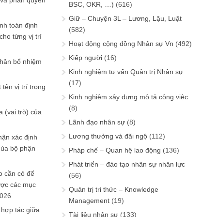
 và phân quyền
BSC, OKR, …)
(616)
Giữ – Chuyện 3L – Lương, Lậu, Luật
ính toán định
(582)
ho từng vị trí
Hoạt động cộng đồng Nhân sự Vn
(492)
Kiếp người
(16)
phân bổ nhiệm
Kinh nghiệm tư vấn Quản trị Nhân sự
(17)
tên vị trí trong
Kinh nghiệm xây dựng mô tả công việc
(8)
 (vai trò) của
Lãnh đạo nhân sự
(8)
Lương thưởng và đãi ngộ
(112)
hận xác định
của bộ phận
Pháp chế – Quan hệ lao động
(136)
Phát triển – đào tạo nhân sự nhân lực
 cần có để
(56)
ược các mục
Quản trị tri thức – Knowledge
2026
Management
(19)
 hợp tác giữa
Tài liệu nhân sự
(133)