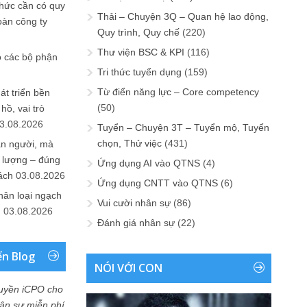
chức cần có quy
Thải – Chuyện 3Q – Quan hệ lao động,
oàn công ty
Quy trình, Quy chế
(220)
Thư viện BSC & KPI
(116)
o các bộ phận
Tri thức tuyển dụng
(159)
Từ điển năng lực – Core competency
át triển bền
(50)
ồ, vai trò
3.08.2026
Tuyển – Chuyện 3T – Tuyển mộ, Tuyển
chọn, Thử việc
(431)
ần người, mà
 lượng – đúng
Ứng dụng AI vào QTNS
(4)
ách
03.08.2026
Ứng dụng CNTT vào QTNS
(6)
hân loại ngạch
Vui cười nhân sự
(86)
n
03.08.2026
Đánh giá nhân sự
(22)
ển Blog
NÓI VỚI CON
uyền iCPO cho
Nhân sự miễn phí