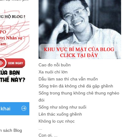
Cao đo nỗi buồn
Xa nuôi chí lớn
Dẫu làm sao thì cha vẫn muốn
Sống trên đá không chê đá gập ghềnh
Sống trong thung không chê thung nghèo
đói
Sống như sông như suối
 khai
Lên thác xuống ghềnh
Không lo cực nhọc
...
ản sách Blog
Con ơi, ...