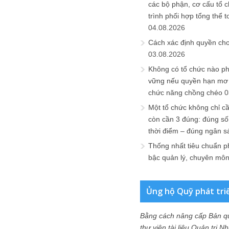
các bộ phận, cơ cấu tổ 
trình phối hợp tổng thể t
04.08.2026
Cách xác định quyền ch
03.08.2026
Không có tổ chức nào ph
vững nếu quyền hạn mơ h
chức năng chồng chéo
0
Một tổ chức không chỉ c
còn cần 3 đúng: đúng số
thời điểm – đúng ngân s
Thống nhất tiêu chuẩn p
bậc quản lý, chuyên mô
Ủng hộ Quỹ phát tri
Bằng cách nâng cấp Bản q
thư viện tài liệu Quản trị 