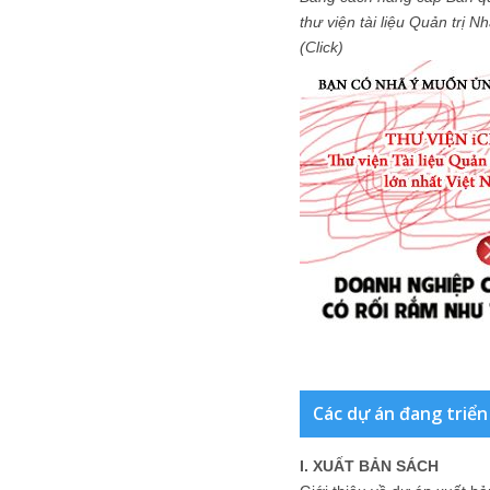
thư viện tài liệu Quản trị 
(Click)
Các dự án đang triển
I. XUẤT BẢN SÁCH