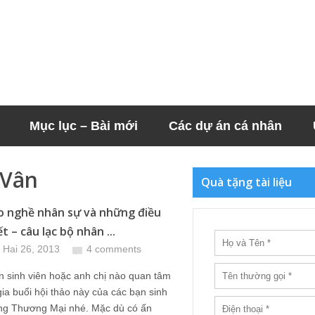
Mục lục – Bài mới
Các dự án cá nhân
 Vân
Quà tặng tài liệu
o nghề nhân sự và những điều
t – câu lạc bộ nhân ...
 Hai 26, 2013
4 comments
n sinh viên hoặc anh chị nào quan tâm
gia buổi hội thảo này của các bạn sinh
ờng Thương Mại nhé. Mặc dù có ấn