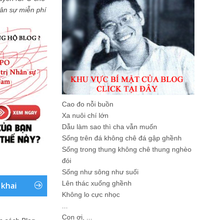
Nhân sự miễn phí
Cao đo nỗi buồn
Xa nuôi chí lớn
Dẫu làm sao thì cha vẫn muốn
Sống trên đá không chê đá gập ghềnh
Sống trong thung không chê thung nghèo
đói
Sống như sông như suối
Lên thác xuống ghềnh
 khai
Không lo cực nhọc
...
Con ơi, ...