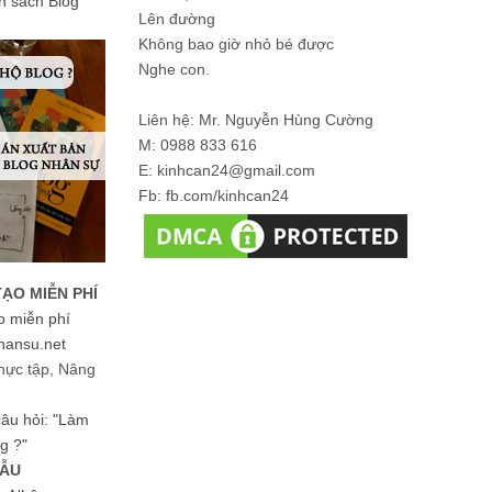
ản sách Blog
Lên đường
Không bao giờ nhỏ bé được
Nghe con.
Liên hệ: Mr. Nguyễn Hùng Cường
M: 0988 833 616
E: kinhcan24@gmail.com
Fb: fb.com/kinhcan24
TẠO MIỄN PHÍ
o miễn phí
hansu.net
hực tập, Nâng
 câu hỏi: "Làm
g ?"
MẪU