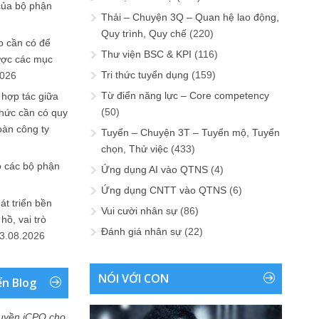
của bộ phận
Thải – Chuyện 3Q – Quan hệ lao động,
Quy trình, Quy chế
(220)
 cần có để
Thư viện BSC & KPI
(116)
ược các mục
Tri thức tuyển dụng
(159)
2026
Từ điển năng lực – Core competency
 hợp tác giữa
(50)
chức cần có quy
oàn công ty
Tuyển – Chuyện 3T – Tuyển mộ, Tuyển
chọn, Thử việc
(433)
o các bộ phận
Ứng dụng AI vào QTNS
(4)
Ứng dụng CNTT vào QTNS
(6)
át triển bền
Vui cười nhân sự
(86)
ồ, vai trò
Đánh giá nhân sự
(22)
3.08.2026
NÓI VỚI CON
ển Blog
uyền iCPO cho