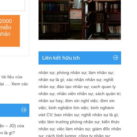
Liên kết hữu ích
nhân sự
;
phòng nhân sự
;
làm nhân sự
;
tài liệu của
nhân sự là gì
;
xác nhận nhân sự
;
nghề
i ....
Xem các
nhân sự
;
đào tạo nhân sự
;
cach quan ly
nhân sự
;
nhân viên nhân sự
;
sách quản trị
nhân sự hay
;
đơn xin nghỉ việc
;
đơn xin
việc
;
kinh nghiệm tìm việc
;
kinh nghiem
viet CV
;
ban nhân sự
;
nghề nhân sự là gì
;
việc làm trưởng phòng nhân sự
;
kiến thức
ệc – JD) của
nhân sự
;
việc làm nhân sự
;
giám đốc nhân
n là gì?
sự
;
cách tính lương
;
công ty nhân sự
;