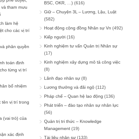
ợp phê duyệt,
BSC, OKR, …)
(616)
in và tham mưu
Giữ – Chuyện 3L – Lương, Lậu, Luật
6
(582)
ch làm hệ
Hoạt động cộng đồng Nhân sự Vn
(492)
t cho các vị trí
Kiếp người
(16)
6
Kinh nghiệm tư vấn Quản trị Nhân sự
 và phân quyền
(17)
Kinh nghiệm xây dựng mô tả công việc
ính toán định
(8)
ho từng vị trí
Lãnh đạo nhân sự
(8)
phân bổ nhiệm
Lương thưởng và đãi ngộ
(112)
Pháp chế – Quan hệ lao động
(136)
tên vị trí trong
Phát triển – đào tạo nhân sự nhân lực
(56)
 (vai trò) của
Quản trị tri thức – Knowledge
Management
(19)
hận xác định
Tài liệu nhân sự
(133)