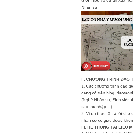
Giới thiệu về dự án xuất b
Nhân sự
II. CHƯƠNG TRÌNH ĐÀO 
1.
Các chương trình đào tạ
đang có trên blog: daotaon
(Nghề Nhân sự, Sinh viên t
cao thu nhập ...)
2.
Ví dụ thực tế trả lời cho
nhân sự có giàu được khôn
III. HỆ THỐNG TÀI LIỆU 