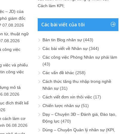
Cách làm KPI
;
ệc – JD) của
 phó giám đốc
Các bài viết của tôi
?
07.08.2026
n từ, thuật ngữ
Bản tin Blog nhân sự
(443)
07.08.2026
Các bài viết về Nhân sự
(344)
ả công việc
Các công việc Phòng Nhân sự phải làm
(43)
 việc và phiếu
tin công việc
Các vấn đề khác
(258)
Cách thức tăng thu nhập trong nghề
 dựng mô tả
Nhân sự
(31)
06.08.2026
Cách viết đơn xin thôi việc
(17)
ục đích thiết kế
Chiến lược nhân sự
(51)
026
Dạy – Chuyện 3Đ – Đánh giá, Đào tạo,
n cách làm cơ
Động lực
(470)
anh
06.08.2026
Dùng – Chuyện Quản lý nhân sự (KPI,