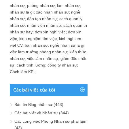
nhân sự
;
phòng nhân sự
;
làm nhân sự
;
nhân sự là gì
;
xác nhận nhân sự
;
nghề
nhân sự
;
đào tạo nhân sự
;
cach quan ly
nhân sự
;
nhân viên nhân sự
;
sách quản trị
nhân sự hay
;
đơn xin nghỉ việc
;
đơn xin
việc
;
kinh nghiệm tìm việc
;
kinh nghiem
viet CV
;
ban nhân sự
;
nghề nhân sự là gì
;
việc làm trưởng phòng nhân sự
;
kiến thức
nhân sự
;
việc làm nhân sự
;
giám đốc nhân
sự
;
cách tính lương
;
công ty nhân sự
;
Cách làm KPI
;
Các bài viết của tôi
Bản tin Blog nhân sự
(443)
Các bài viết về Nhân sự
(344)
Các công việc Phòng Nhân sự phải làm
(43)