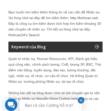
Bạn muốn tìm kiếm thêm thông tin về các vấn đề
Nhân sự
.
Vui lòng click tại đây để tìm kiếm thêm:
http://kinhcan.net/
Đây là công cụ tìm kiếm được tích hợp tìm kiếm khoảng 30
site chuyên về
nhân sự
. Chi tiết vui lòng click tại đây:
Kinhcan24′s Search
Keyword của Blog
Quản trị nhân sự, Human Resources, KPI, Đánh giá hiệu
quả công việc, chính sách lương, CnB, lương 3P, BSC, Thẻ
điểm cân bằng, tuyển dụng, đào tạo, lương thưởng, đãi
ngộ, nhân sự, tổ chức, cơ cấu tổ chức, hệ thống Quản trị
Nhân sự, trưởng phòng Nhân sự, tái tạo tổ chức
Những bài viết tại blog được chia sẻ bởi chuyên gia tư vấn
Quản trị Nhân sự Nguyễn Hùng Cường (
giới thiệu
) và các
thành viên khác trong cộng đồng Nhân sự.
Bạn có cần Cường hỗ trợ?