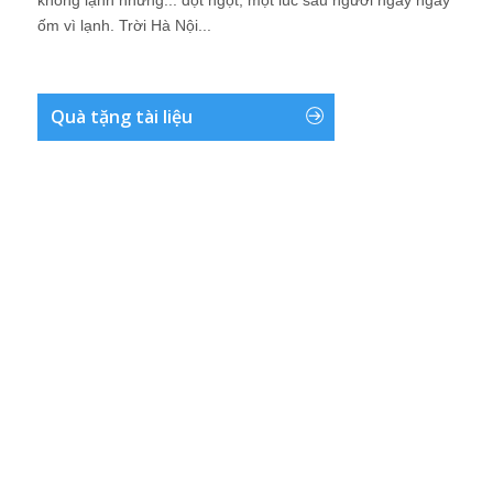
không lạnh nhưng... đột ngột, một lúc sau người ngây ngây
ốm vì lạnh. Trời Hà Nội...
Quà tặng tài liệu