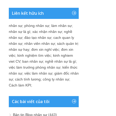
Liên kết hữu ích
nhân sự
;
phòng nhân sự
;
làm nhân sự
;
nhân sự là gì
;
xác nhận nhân sự
;
nghề
nhân sự
;
đào tạo nhân sự
;
cach quan ly
nhân sự
;
nhân viên nhân sự
;
sách quản trị
nhân sự hay
;
đơn xin nghỉ việc
;
đơn xin
việc
;
kinh nghiệm tìm việc
;
kinh nghiem
viet CV
;
ban nhân sự
;
nghề nhân sự là gì
;
việc làm trưởng phòng nhân sự
;
kiến thức
nhân sự
;
việc làm nhân sự
;
giám đốc nhân
sự
;
cách tính lương
;
công ty nhân sự
;
Cách làm KPI
;
Các bài viết của tôi
Bản tin Blog nhân sự
(443)