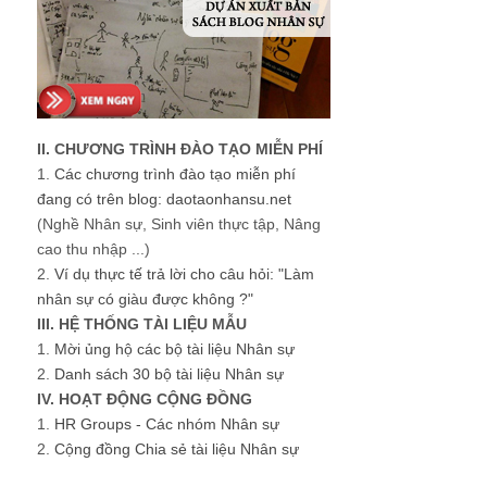
II. CHƯƠNG TRÌNH ĐÀO TẠO MIỄN PHÍ
1.
Các chương trình đào tạo miễn phí
đang có trên blog: daotaonhansu.net
(Nghề Nhân sự, Sinh viên thực tập, Nâng
cao thu nhập ...)
2.
Ví dụ thực tế trả lời cho câu hỏi: "Làm
nhân sự có giàu được không ?"
III. HỆ THỐNG TÀI LIỆU MẪU
1.
Mời ủng hộ các bộ tài liệu Nhân sự
2.
Danh sách 30 bộ tài liệu Nhân sự
IV. HOẠT ĐỘNG CỘNG ĐỒNG
1.
HR Groups - Các nhóm Nhân sự
2.
Cộng đồng Chia sẻ tài liệu Nhân sự