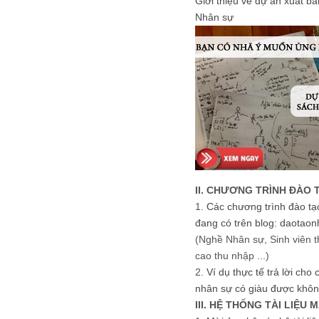
Giới thiệu về dự án xuất b
Nhân sự
II. CHƯƠNG TRÌNH ĐÀO 
1.
Các chương trình đào tạ
đang có trên blog: daotaon
(Nghề Nhân sự, Sinh viên t
cao thu nhập ...)
2.
Ví dụ thực tế trả lời cho
nhân sự có giàu được khôn
III. HỆ THỐNG TÀI LIỆU 