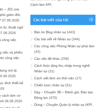
Cách làm KPI
;
ệc – JD) của
 phó giám đốc
Các bài viết của tôi
?
07.08.2026
n từ, thuật ngữ
Bản tin Blog nhân sự
(443)
07.08.2026
Các bài viết về Nhân sự
(344)
ả công việc
Các công việc Phòng Nhân sự phải làm
(43)
 việc và phiếu
tin công việc
Các vấn đề khác
(258)
Cách thức tăng thu nhập trong nghề
 dựng mô tả
Nhân sự
(31)
06.08.2026
Cách viết đơn xin thôi việc
(17)
ục đích thiết kế
Chiến lược nhân sự
(51)
026
Dạy – Chuyện 3Đ – Đánh giá, Đào tạo,
n cách làm cơ
Động lực
(470)
anh
06.08.2026
Dùng – Chuyện Quản lý nhân sự (KPI,