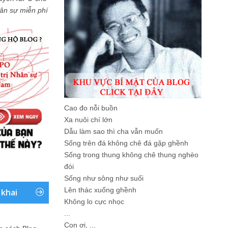
Nhân sự miễn phí
Cao đo nỗi buồn
Xa nuôi chí lớn
Dẫu làm sao thì cha vẫn muốn
Sống trên đá không chê đá gập ghềnh
Sống trong thung không chê thung nghèo
đói
Sống như sông như suối
Lên thác xuống ghềnh
 khai
Không lo cực nhọc
...
Con ơi, ...