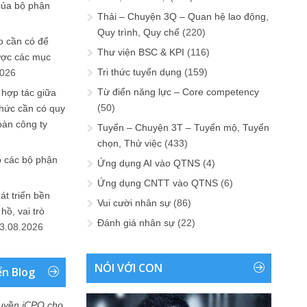
của bộ phận
Thải – Chuyện 3Q – Quan hệ lao động,
Quy trình, Quy chế
(220)
 cần có để
Thư viện BSC & KPI
(116)
ược các mục
Tri thức tuyển dụng
(159)
2026
Từ điển năng lực – Core competency
 hợp tác giữa
(50)
chức cần có quy
oàn công ty
Tuyển – Chuyện 3T – Tuyển mộ, Tuyển
chọn, Thử việc
(433)
o các bộ phận
Ứng dụng AI vào QTNS
(4)
Ứng dụng CNTT vào QTNS
(6)
át triển bền
Vui cười nhân sự
(86)
ồ, vai trò
Đánh giá nhân sự
(22)
3.08.2026
NÓI VỚI CON
ển Blog
uyền iCPO cho