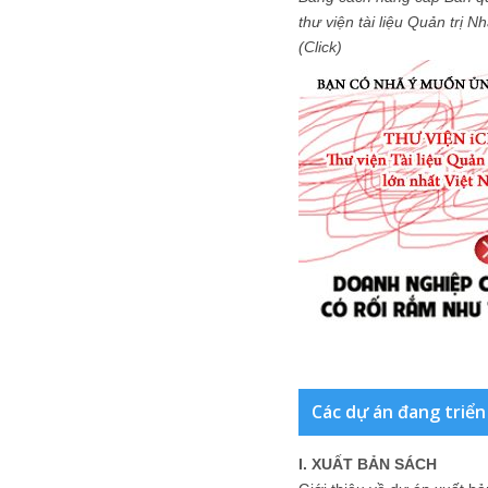
thư viện tài liệu Quản trị 
(Click)
Các dự án đang triển
I. XUẤT BẢN SÁCH