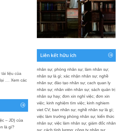
Liên kết hữu ích
nhân sự
;
phòng nhân sự
;
làm nhân sự
;
tài liệu của
nhân sự là gì
;
xác nhận nhân sự
;
nghề
i ....
Xem các
nhân sự
;
đào tạo nhân sự
;
cach quan ly
nhân sự
;
nhân viên nhân sự
;
sách quản trị
nhân sự hay
;
đơn xin nghỉ việc
;
đơn xin
việc
;
kinh nghiệm tìm việc
;
kinh nghiem
viet CV
;
ban nhân sự
;
nghề nhân sự là gì
;
việc làm trưởng phòng nhân sự
;
kiến thức
ệc – JD) của
nhân sự
;
việc làm nhân sự
;
giám đốc nhân
n là gì?
sự
;
cách tính lương
;
công ty nhân sự
;