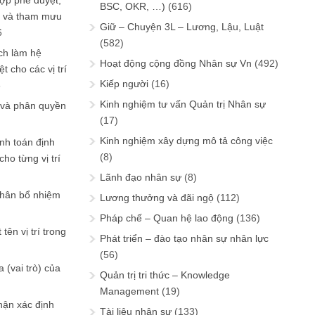
ợp phê duyệt,
BSC, OKR, …)
(616)
in và tham mưu
Giữ – Chuyện 3L – Lương, Lậu, Luật
6
(582)
ch làm hệ
Hoạt động cộng đồng Nhân sự Vn
(492)
t cho các vị trí
Kiếp người
(16)
6
Kinh nghiệm tư vấn Quản trị Nhân sự
 và phân quyền
(17)
Kinh nghiệm xây dựng mô tả công việc
ính toán định
(8)
ho từng vị trí
Lãnh đạo nhân sự
(8)
phân bổ nhiệm
Lương thưởng và đãi ngộ
(112)
Pháp chế – Quan hệ lao động
(136)
tên vị trí trong
Phát triển – đào tạo nhân sự nhân lực
(56)
 (vai trò) của
Quản trị tri thức – Knowledge
Management
(19)
hận xác định
Tài liệu nhân sự
(133)