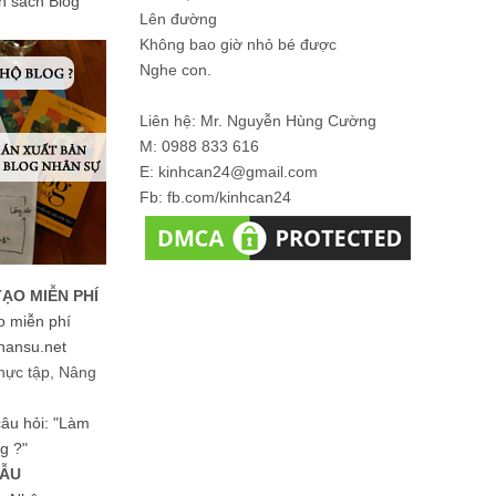
ản sách Blog
Lên đường
Không bao giờ nhỏ bé được
Nghe con.
Liên hệ: Mr. Nguyễn Hùng Cường
M: 0988 833 616
E: kinhcan24@gmail.com
Fb: fb.com/kinhcan24
TẠO MIỄN PHÍ
o miễn phí
hansu.net
hực tập, Nâng
 câu hỏi: "Làm
g ?"
MẪU