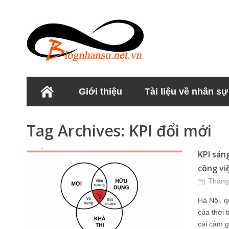
Giới thiệu
Tài liệu về nhân sự
Học viện Nhân sư
Tag Archives:
KPI đổi mới
KPI sáng
công việ
Tháng
Hà Nội, q
của thời 
cái cảm g