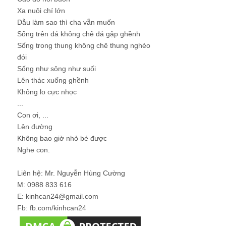
Xa nuôi chí lớn
Dẫu làm sao thì cha vẫn muốn
Sống trên đá không chê đá gập ghềnh
Sống trong thung không chê thung nghèo
đói
Sống như sông như suối
Lên thác xuống ghềnh
Không lo cực nhọc
...
Con ơi, ...
Lên đường
Không bao giờ nhỏ bé được
Nghe con.
Liên hệ: Mr. Nguyễn Hùng Cường
M: 0988 833 616
E: kinhcan24@gmail.com
Fb: fb.com/kinhcan24