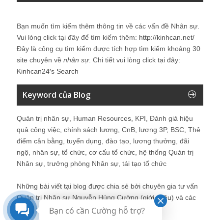
Bạn muốn tìm kiếm thêm thông tin về các vấn đề
Nhân sự
.
Vui lòng click tại đây để tìm kiếm thêm:
http://kinhcan.net/
Đây là công cụ tìm kiếm được tích hợp tìm kiếm khoảng 30
site chuyên về
nhân sự
. Chi tiết vui lòng click tại đây:
Kinhcan24′s Search
Keyword của Blog
Quản trị nhân sự, Human Resources, KPI, Đánh giá hiệu
quả công việc, chính sách lương, CnB, lương 3P, BSC, Thẻ
điểm cân bằng, tuyển dụng, đào tạo, lương thưởng, đãi
ngộ, nhân sự, tổ chức, cơ cấu tổ chức, hệ thống Quản trị
Nhân sự, trưởng phòng Nhân sự, tái tạo tổ chức
Những bài viết tại blog được chia sẻ bởi chuyên gia tư vấn
Quản trị Nhân sự Nguyễn Hùng Cường (
giới thiệu
) và các
thành viên khác trong cộng đồng Nhân sự.
Bạn có cần Cường hỗ trợ?