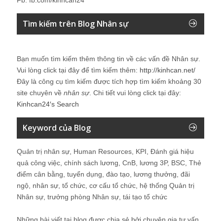
Tìm kiếm trên Blog Nhân sự
Bạn muốn tìm kiếm thêm thông tin về các vấn đề
Nhân sự
.
Vui lòng click tại đây để tìm kiếm thêm:
http://kinhcan.net/
Đây là công cụ tìm kiếm được tích hợp tìm kiếm khoảng 30
site chuyên về
nhân sự
. Chi tiết vui lòng click tại đây:
Kinhcan24′s Search
Keyword của Blog
Quản trị nhân sự, Human Resources, KPI, Đánh giá hiệu
quả công việc, chính sách lương, CnB, lương 3P, BSC, Thẻ
điểm cân bằng, tuyển dụng, đào tạo, lương thưởng, đãi
ngộ, nhân sự, tổ chức, cơ cấu tổ chức, hệ thống Quản trị
Nhân sự, trưởng phòng Nhân sự, tái tạo tổ chức
Những bài viết tại blog được chia sẻ bởi chuyên gia tư vấn