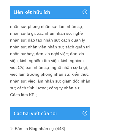
Liên kết hữu ích
nhân sự
;
phòng nhân sự
;
làm nhân sự
;
nhân sự là gì
;
xác nhận nhân sự
;
nghề
nhân sự
;
đào tạo nhân sự
;
cach quan ly
nhân sự
;
nhân viên nhân sự
;
sách quản trị
nhân sự hay
;
đơn xin nghỉ việc
;
đơn xin
việc
;
kinh nghiệm tìm việc
;
kinh nghiem
viet CV
;
ban nhân sự
;
nghề nhân sự là gì
;
việc làm trưởng phòng nhân sự
;
kiến thức
nhân sự
;
việc làm nhân sự
;
giám đốc nhân
sự
;
cách tính lương
;
công ty nhân sự
;
Cách làm KPI
;
Các bài viết của tôi
Bản tin Blog nhân sự
(443)