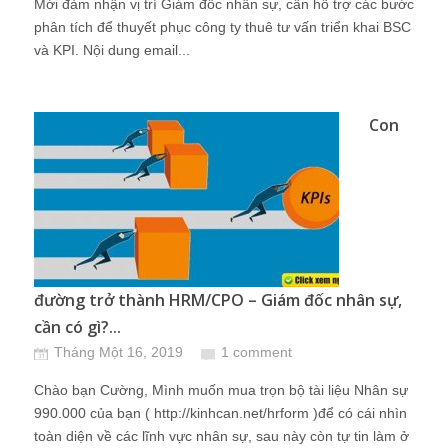
Mới đảm nhận vị trí Giám đốc nhân sự, cần hỗ trợ các bước
phân tích để thuyết phục công ty thuê tư vấn triển khai BSC
và KPI. Nội dung email...
Con
đường trở thành HRM/CPO – Giám đốc nhân sự,
cần có gì?...
Tháng Một 16, 2019
1 comment
Chào bạn Cường, Mình muốn mua trọn bộ tài liệu Nhân sự
990.000 của bạn ( http://kinhcan.net/hrform )để có cái nhìn
toàn diện về các lĩnh vực nhân sự, sau này còn tự tin làm ở