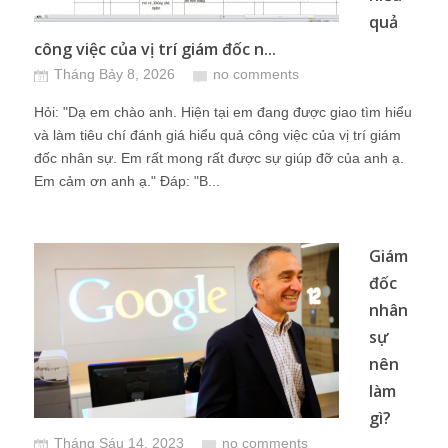
quả
công việc của vị trí giám đốc n...
Tháng Bảy 8, 2026
no comments
Hỏi: "Dạ em chào anh. Hiện tại em đang được giao tìm hiểu
và làm tiêu chí đánh giá hiểu quả công việc của vị trí giám
đốc nhân sự. Em rất mong rất được sự giúp đỡ của anh ạ.
Em cảm ơn anh ạ." Đáp: "B...
Giám
đốc
nhân
sự
nên
làm
gì?
Tháng Sáu 14, 2023
no comments