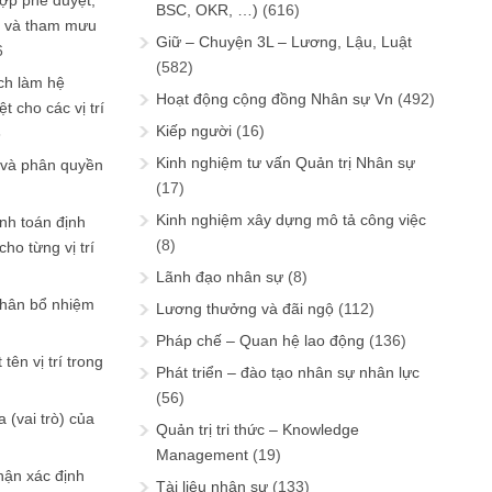
ợp phê duyệt,
BSC, OKR, …)
(616)
in và tham mưu
Giữ – Chuyện 3L – Lương, Lậu, Luật
6
(582)
ch làm hệ
Hoạt động cộng đồng Nhân sự Vn
(492)
t cho các vị trí
Kiếp người
(16)
6
Kinh nghiệm tư vấn Quản trị Nhân sự
 và phân quyền
(17)
Kinh nghiệm xây dựng mô tả công việc
ính toán định
(8)
ho từng vị trí
Lãnh đạo nhân sự
(8)
phân bổ nhiệm
Lương thưởng và đãi ngộ
(112)
Pháp chế – Quan hệ lao động
(136)
tên vị trí trong
Phát triển – đào tạo nhân sự nhân lực
(56)
 (vai trò) của
Quản trị tri thức – Knowledge
Management
(19)
hận xác định
Tài liệu nhân sự
(133)