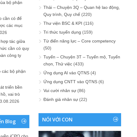
của bộ phận
Thải – Chuyện 3Q – Quan hệ lao động,
Quy trình, Quy chế
(220)
 cần có để
Thư viện BSC & KPI
(116)
ược các mục
Tri thức tuyển dụng
(159)
2026
Từ điển năng lực – Core competency
 hợp tác giữa
(50)
chức cần có quy
oàn công ty
Tuyển – Chuyện 3T – Tuyển mộ, Tuyển
chọn, Thử việc
(433)
o các bộ phận
Ứng dụng AI vào QTNS
(4)
Ứng dụng CNTT vào QTNS
(6)
át triển bền
Vui cười nhân sự
(86)
ồ, vai trò
Đánh giá nhân sự
(22)
3.08.2026
NÓI VỚI CON
ển Blog
uyền iCPO cho