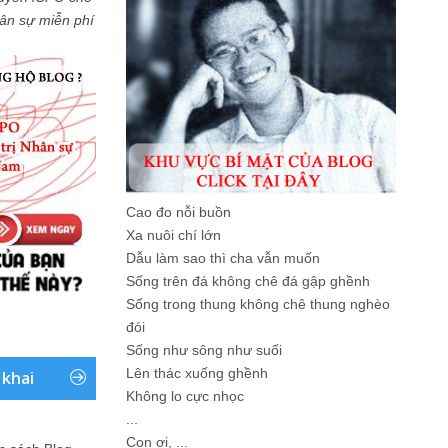
Nhân sự miễn phí
Cao đo nỗi buồn
Xa nuôi chí lớn
Dẫu làm sao thì cha vẫn muốn
Sống trên đá không chê đá gập ghềnh
Sống trong thung không chê thung nghèo
đói
Sống như sông như suối
Lên thác xuống ghềnh
 khai
Không lo cực nhọc
...
Con ơi, ...