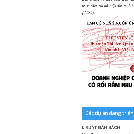
thư viện tài liệu Quản trị 
(Click)
Các dự án đang triển
I. XUẤT BẢN SÁCH