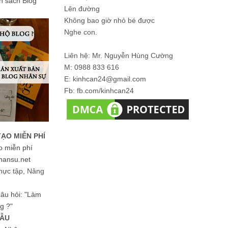
ản sách Blog
Lên đường
Không bao giờ nhỏ bé được
Nghe con.
Liên hệ: Mr. Nguyễn Hùng Cường
M: 0988 833 616
E: kinhcan24@gmail.com
Fb: fb.com/kinhcan24
TẠO MIỄN PHÍ
o miễn phí
hansu.net
hực tập, Nâng
 câu hỏi: "Làm
g ?"
MẪU