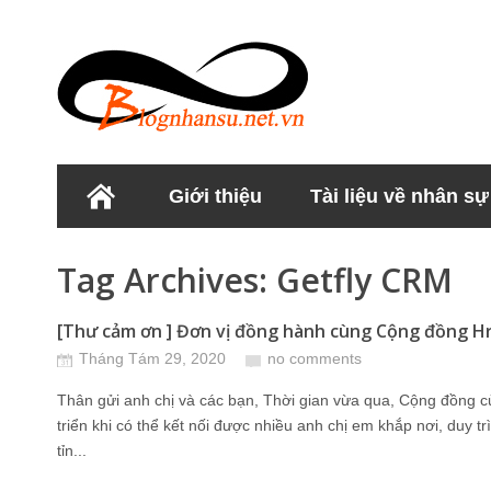
Giới thiệu
Tài liệu về nhân sự
Học viện Nhân sư
Tag Archives:
Getfly CRM
[Thư cảm ơn ] Đơn vị đồng hành cùng Cộng đồng HrS
Tháng Tám 29, 2020
no comments
Thân gửi anh chị và các bạn, Thời gian vừa qua, Cộng đồng 
triển khi có thể kết nối được nhiều anh chị em khắp nơi, duy tr
tỉn...