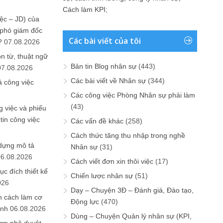
Cách làm KPI
;
ệc – JD) của
 phó giám đốc
Các bài viết của tôi
?
07.08.2026
n từ, thuật ngữ
Bản tin Blog nhân sự
(443)
07.08.2026
Các bài viết về Nhân sự
(344)
ả công việc
Các công việc Phòng Nhân sự phải làm
(43)
 việc và phiếu
tin công việc
Các vấn đề khác
(258)
Cách thức tăng thu nhập trong nghề
 dựng mô tả
Nhân sự
(31)
06.08.2026
Cách viết đơn xin thôi việc
(17)
ục đích thiết kế
Chiến lược nhân sự
(51)
026
Dạy – Chuyện 3Đ – Đánh giá, Đào tạo,
n cách làm cơ
Động lực
(470)
anh
06.08.2026
Dùng – Chuyện Quản lý nhân sự (KPI,