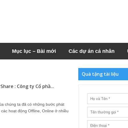
Mục lục – Bài mới
Các dự án cá nhân
Quà tặng tài liệu
hare : Công ty Cổ phầ...
của chúng ta đã có những bước phát
ì các hoạt động Offline, Online ở nhiều