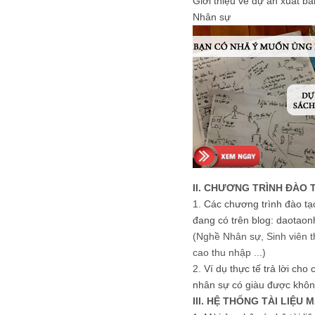
Giới thiệu về dự án xuất b
Nhân sự
II. CHƯƠNG TRÌNH ĐÀO 
1.
Các chương trình đào tạ
đang có trên blog: daotaon
(Nghề Nhân sự, Sinh viên t
cao thu nhập ...)
2.
Ví dụ thực tế trả lời cho
nhân sự có giàu được khôn
III. HỆ THỐNG TÀI LIỆU 