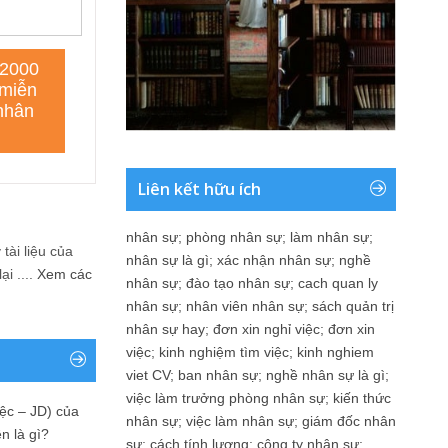
Liên kết hữu ích
nhân sự
;
phòng nhân sự
;
làm nhân sự
;
tài liệu của
nhân sự là gì
;
xác nhận nhân sự
;
nghề
i ....
Xem các
nhân sự
;
đào tạo nhân sự
;
cach quan ly
nhân sự
;
nhân viên nhân sự
;
sách quản trị
nhân sự hay
;
đơn xin nghỉ việc
;
đơn xin
việc
;
kinh nghiệm tìm việc
;
kinh nghiem
viet CV
;
ban nhân sự
;
nghề nhân sự là gì
;
việc làm trưởng phòng nhân sự
;
kiến thức
ệc – JD) của
nhân sự
;
việc làm nhân sự
;
giám đốc nhân
n là gì?
sự
;
cách tính lương
;
công ty nhân sự
;