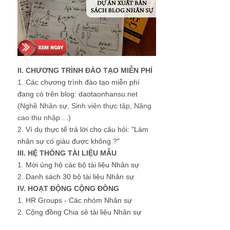
II. CHƯƠNG TRÌNH ĐÀO TẠO MIỄN PHÍ
1.
Các chương trình đào tạo miễn phí
đang có trên blog: daotaonhansu.net
(Nghề Nhân sự, Sinh viên thực tập, Nâng
cao thu nhập ...)
2.
Ví dụ thực tế trả lời cho câu hỏi: "Làm
nhân sự có giàu được không ?"
III. HỆ THỐNG TÀI LIỆU MẪU
1.
Mời ủng hộ các bộ tài liệu Nhân sự
2.
Danh sách 30 bộ tài liệu Nhân sự
IV. HOẠT ĐỘNG CỘNG ĐỒNG
1.
HR Groups - Các nhóm Nhân sự
2.
Cộng đồng Chia sẻ tài liệu Nhân sự