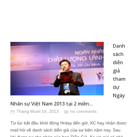
Danh
sách
diễn
giả
tham
dự
Ngày
Nhân sự Việt Nam 2013 tại 2 miền...
Tháng Mười 14, 2013
no comments
Từ lúc bắt đầu khởi động Hrday đến giờ, KC hay nhận được
mail hỏi về danh sách diễn giả của sự kiện năm nay. Sau