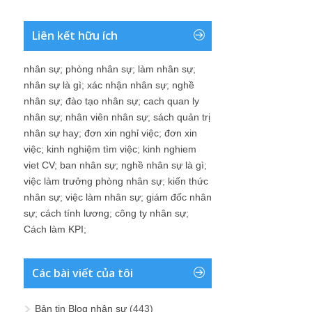
Liên kết hữu ích
nhân sự
;
phòng nhân sự
;
làm nhân sự
;
nhân sự là gì
;
xác nhận nhân sự
;
nghề
nhân sự
;
đào tạo nhân sự
;
cach quan ly
nhân sự
;
nhân viên nhân sự
;
sách quản trị
nhân sự hay
;
đơn xin nghỉ việc
;
đơn xin
việc
;
kinh nghiệm tìm việc
;
kinh nghiem
viet CV
;
ban nhân sự
;
nghề nhân sự là gì
;
việc làm trưởng phòng nhân sự
;
kiến thức
nhân sự
;
việc làm nhân sự
;
giám đốc nhân
sự
;
cách tính lương
;
công ty nhân sự
;
Cách làm KPI
;
Các bài viết của tôi
Bản tin Blog nhân sự
(443)