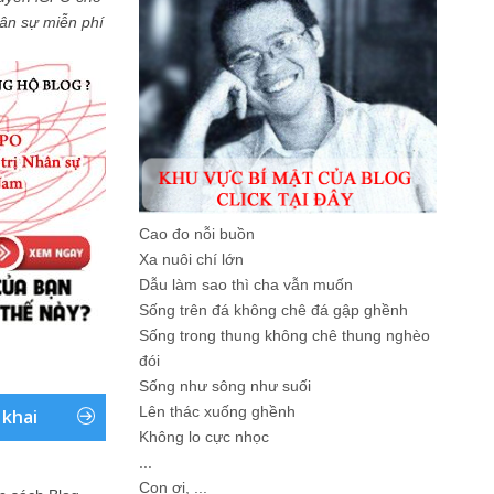
Nhân sự miễn phí
Cao đo nỗi buồn
Xa nuôi chí lớn
Dẫu làm sao thì cha vẫn muốn
Sống trên đá không chê đá gập ghềnh
Sống trong thung không chê thung nghèo
đói
Sống như sông như suối
Lên thác xuống ghềnh
 khai
Không lo cực nhọc
...
Con ơi, ...