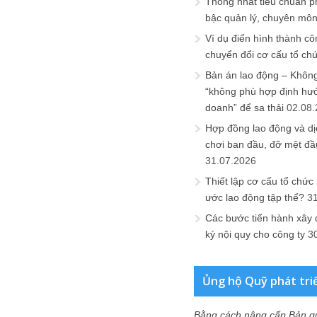
Thống nhất tiêu chuẩn p
bậc quản lý, chuyên mô
Ví dụ điển hình thành cô
chuyển đổi cơ cấu tổ ch
Bản án lao động – Không 
“không phù hợp định hư
doanh” để sa thải
02.08
Hợp đồng lao động và dịc
chơi ban đầu, đỡ mệt đầ
31.07.2026
Thiết lập cơ cấu tổ chức 
ước lao động tập thể?
3
Các bước tiến hành xây
ký nội quy cho công ty
3
Ủng hộ Quỹ phát tri
Bằng cách nâng cấp Bản q