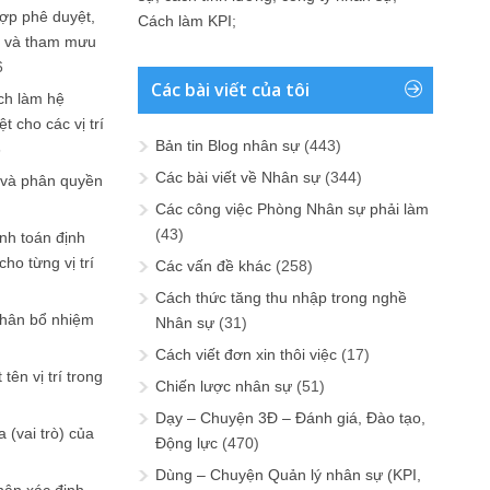
ợp phê duyệt,
Cách làm KPI
;
in và tham mưu
6
Các bài viết của tôi
ch làm hệ
t cho các vị trí
Bản tin Blog nhân sự
(443)
6
Các bài viết về Nhân sự
(344)
 và phân quyền
Các công việc Phòng Nhân sự phải làm
(43)
ính toán định
ho từng vị trí
Các vấn đề khác
(258)
Cách thức tăng thu nhập trong nghề
phân bổ nhiệm
Nhân sự
(31)
Cách viết đơn xin thôi việc
(17)
tên vị trí trong
Chiến lược nhân sự
(51)
Dạy – Chuyện 3Đ – Đánh giá, Đào tạo,
 (vai trò) của
Động lực
(470)
Dùng – Chuyện Quản lý nhân sự (KPI,