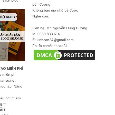
ản sách Blog
Lên đường
Không bao giờ nhỏ bé được
Nghe con.
Liên hệ: Mr. Nguyễn Hùng Cường
M: 0988 833 616
E: kinhcan24@gmail.com
Fb: fb.com/kinhcan24
TẠO MIỄN PHÍ
o miễn phí
hansu.net
hực tập, Nâng
 câu hỏi: "Làm
g ?"
MẪU