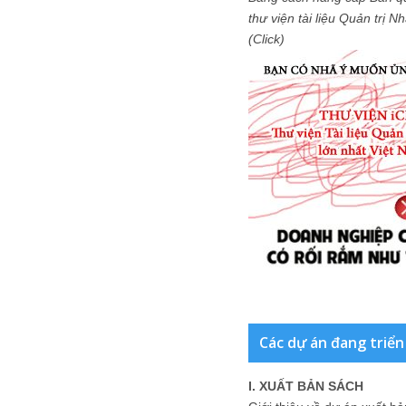
thư viện tài liệu Quản trị 
(Click)
Các dự án đang triển
I. XUẤT BẢN SÁCH