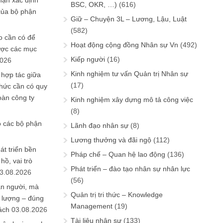
hận xác định
BSC, OKR, …)
(616)
của bộ phận
Giữ – Chuyện 3L – Lương, Lậu, Luật
(582)
 cần có để
Hoạt động cộng đồng Nhân sự Vn
(492)
ược các mục
Kiếp người
(16)
2026
Kinh nghiệm tư vấn Quản trị Nhân sự
 hợp tác giữa
(17)
chức cần có quy
oàn công ty
Kinh nghiệm xây dựng mô tả công việc
(8)
o các bộ phận
Lãnh đạo nhân sự
(8)
Lương thưởng và đãi ngộ
(112)
át triển bền
Pháp chế – Quan hệ lao động
(136)
ồ, vai trò
Phát triển – đào tạo nhân sự nhân lực
3.08.2026
(56)
ần người, mà
Quản trị tri thức – Knowledge
 lượng – đúng
Management
(19)
ách
03.08.2026
Tài liệu nhân sự
(133)