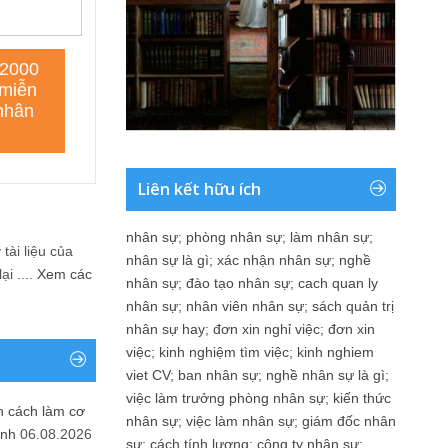
Liên kết hữu ích
nhân sự
;
phòng nhân sự
;
làm nhân sự
;
tài liệu của
nhân sự là gì
;
xác nhận nhân sự
;
nghề
i ....
Xem các
nhân sự
;
đào tạo nhân sự
;
cach quan ly
nhân sự
;
nhân viên nhân sự
;
sách quản trị
nhân sự hay
;
đơn xin nghỉ việc
;
đơn xin
việc
;
kinh nghiệm tìm việc
;
kinh nghiem
viet CV
;
ban nhân sự
;
nghề nhân sự là gì
;
việc làm trưởng phòng nhân sự
;
kiến thức
n cách làm cơ
nhân sự
;
việc làm nhân sự
;
giám đốc nhân
anh
06.08.2026
sự
;
cách tính lương
;
công ty nhân sự
;