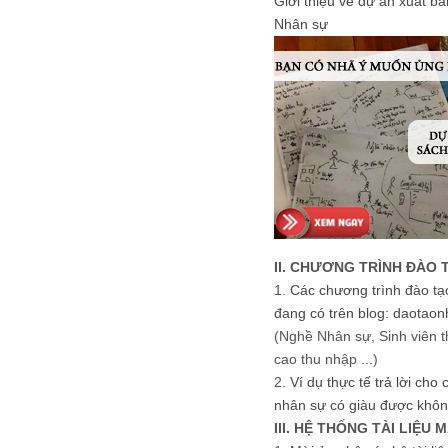
Giới thiệu về dự án xuất b
Nhân sự
II. CHƯƠNG TRÌNH ĐÀO 
1.
Các chương trình đào tạ
đang có trên blog: daotaon
(Nghề Nhân sự, Sinh viên t
cao thu nhập ...)
2.
Ví dụ thực tế trả lời cho
nhân sự có giàu được khôn
III. HỆ THỐNG TÀI LIỆU 