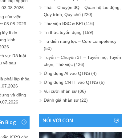
hân loại ngạch
Thải – Chuyện 3Q – Quan hệ lao động,
n
03.08.2026
Quy trình, Quy chế
(220)
ng của việc
Thư viện BSC & KPI
(116)
ức
03.08.2026
Tri thức tuyển dụng
(159)
lấy lí do
ớng kinh
Từ điển năng lực – Core competency
.2026
(50)
h vụ: Rõ luật
Tuyển – Chuyện 3T – Tuyển mộ, Tuyển
u về sau
chọn, Thử việc
(426)
Ứng dụng AI vào QTNS
(4)
là phải lập thỏa
Ứng dụng CNTT vào QTNS
(6)
1.07.2026
Vui cười nhân sự
(86)
 dựng và đăng
Đánh giá nhân sự
(22)
0.07.2026
NÓI VỚI CON
ển Blog
uyền iCPO cho