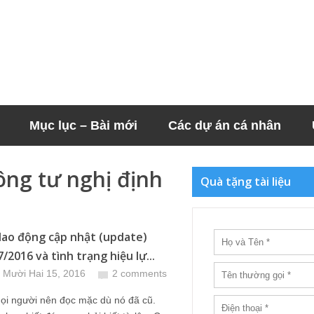
Mục lục – Bài mới
Các dự án cá nhân
ng tư nghị định
Quà tặng tài liệu
 lao động cập nhật (update)
/2016 và tình trạng hiệu lự...
 Mười Hai 15, 2016
2 comments
ọi người nên đọc mặc dù nó đã cũ.