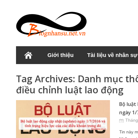
Giới thiệu
Tài liệu về nhân sự
Học viện Nhân sư
Tag Archives:
Danh mục thô
điều chỉnh luật lao động
Bộ luật
ngày 1/7
Tháng
Tin này m