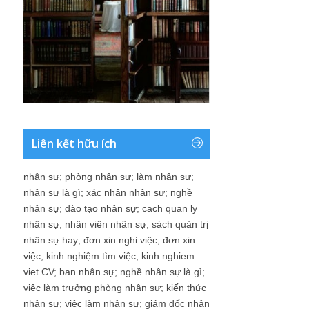
Liên kết hữu ích
nhân sự
;
phòng nhân sự
;
làm nhân sự
;
nhân sự là gì
;
xác nhận nhân sự
;
nghề
nhân sự
;
đào tạo nhân sự
;
cach quan ly
nhân sự
;
nhân viên nhân sự
;
sách quản trị
nhân sự hay
;
đơn xin nghỉ việc
;
đơn xin
việc
;
kinh nghiệm tìm việc
;
kinh nghiem
viet CV
;
ban nhân sự
;
nghề nhân sự là gì
;
việc làm trưởng phòng nhân sự
;
kiến thức
nhân sự
;
việc làm nhân sự
;
giám đốc nhân