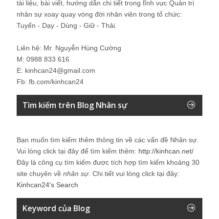
tài liệu, bài viết, hướng dẫn chi tiết trong lĩnh vực Quản trị
nhân sự xoay quay vòng đời nhân viên trong tổ chức:
Tuyển - Dạy - Dùng - Giữ - Thải.
Liên hệ: Mr. Nguyễn Hùng Cường
M: 0988 833 616
E: kinhcan24@gmail.com
Fb: fb.com/kinhcan24
Tìm kiếm trên Blog Nhân sự
Bạn muốn tìm kiếm thêm thông tin về các vấn đề
Nhân sự
.
Vui lòng click tại đây để tìm kiếm thêm:
http://kinhcan.net/
Đây là công cụ tìm kiếm được tích hợp tìm kiếm khoảng 30
site chuyên về
nhân sự
. Chi tiết vui lòng click tại đây:
Kinhcan24′s Search
Keyword của Blog