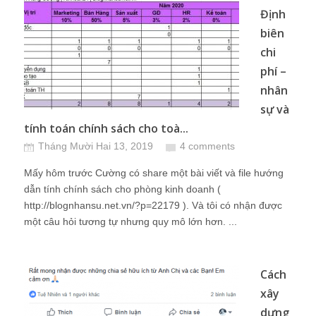
Định
biên
chi
phí –
nhân
sự và
tính toán chính sách cho toà...
Tháng Mười Hai 13, 2019
4 comments
Mấy hôm trước Cường có share một bài viết và file hướng
dẫn tính chính sách cho phòng kinh doanh (
http://blognhansu.net.vn/?p=22179 ). Và tôi có nhận được
một câu hỏi tương tự nhưng quy mô lớn hơn. ...
Cách
xây
dựng