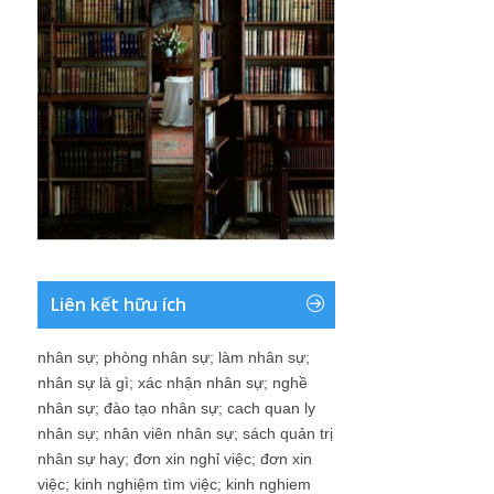
Liên kết hữu ích
nhân sự
;
phòng nhân sự
;
làm nhân sự
;
nhân sự là gì
;
xác nhận nhân sự
;
nghề
nhân sự
;
đào tạo nhân sự
;
cach quan ly
nhân sự
;
nhân viên nhân sự
;
sách quản trị
nhân sự hay
;
đơn xin nghỉ việc
;
đơn xin
việc
;
kinh nghiệm tìm việc
;
kinh nghiem