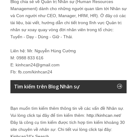
Blog chia sẻ về Quản trị Nhân sự (Human Resources
Management) dành cho những người quan tâm tới Nhân sự
và Con người như CEO, Manager, HRM, HR). Ở đây có các
tài liệu, bài viết, hướng dẫn chi tiết trong lĩnh vực Quản trị
nhân sự xoay quay vòng đời nhân viên trong tổ chức:
Tuyển - Dạy - Dùng - Giữ - Thải.
Liên hệ: Mr. Nguyễn Hùng Cường
M: 0988 833 616
E: kinhcan24@gmail.com
Fb: fb.com/kinhcan24
Tìm kiếm trên Blog Nhân sự
Bạn muốn tìm kiếm thêm thông tin về các vấn đề
Nhân sự
.
Vui lòng click tại đây để tìm kiếm thêm:
http://kinhcan.net/
Đây là công cụ tìm kiếm được tích hợp tìm kiếm khoảng 30
site chuyên về
nhân sự
. Chi tiết vui lòng click tại đây:
Kinhcan24′s Search