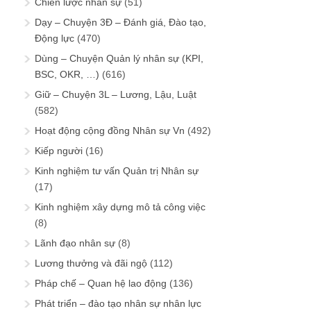
Chiến lược nhân sự
(51)
Dạy – Chuyện 3Đ – Đánh giá, Đào tạo,
Động lực
(470)
Dùng – Chuyện Quản lý nhân sự (KPI,
BSC, OKR, …)
(616)
Giữ – Chuyện 3L – Lương, Lậu, Luật
(582)
Hoạt động cộng đồng Nhân sự Vn
(492)
Kiếp người
(16)
Kinh nghiệm tư vấn Quản trị Nhân sự
(17)
Kinh nghiệm xây dựng mô tả công việc
(8)
Lãnh đạo nhân sự
(8)
Lương thưởng và đãi ngộ
(112)
Pháp chế – Quan hệ lao động
(136)
Phát triển – đào tạo nhân sự nhân lực