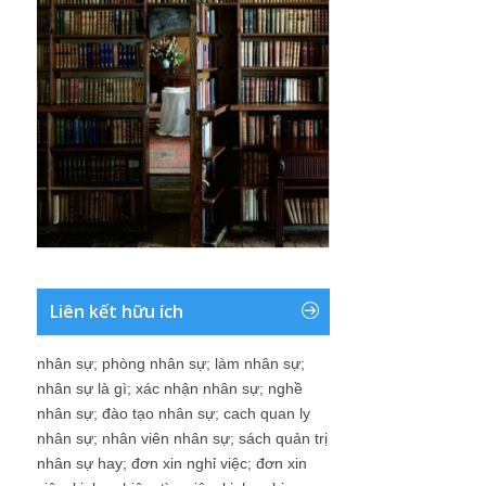
Liên kết hữu ích
nhân sự
;
phòng nhân sự
;
làm nhân sự
;
nhân sự là gì
;
xác nhận nhân sự
;
nghề
nhân sự
;
đào tạo nhân sự
;
cach quan ly
nhân sự
;
nhân viên nhân sự
;
sách quản trị
nhân sự hay
;
đơn xin nghỉ việc
;
đơn xin