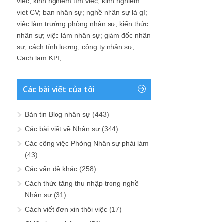
việc
;
kinh nghiệm tìm việc
;
kinh nghiem
viet CV
;
ban nhân sự
;
nghề nhân sự là gì
;
việc làm trưởng phòng nhân sự
;
kiến thức
nhân sự
;
việc làm nhân sự
;
giám đốc nhân
sự
;
cách tính lương
;
công ty nhân sự
;
Cách làm KPI
;
Các bài viết của tôi
Bản tin Blog nhân sự
(443)
Các bài viết về Nhân sự
(344)
Các công việc Phòng Nhân sự phải làm
(43)
Các vấn đề khác
(258)
Cách thức tăng thu nhập trong nghề
Nhân sự
(31)
Cách viết đơn xin thôi việc
(17)