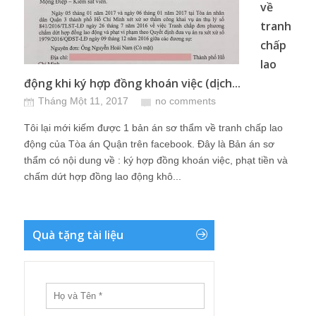
về
tranh
chấp
lao
động khi ký hợp đồng khoán việc (dịch...
Tháng Một 11, 2017
no comments
Tôi lại mới kiếm được 1 bản án sơ thẩm về tranh chấp lao
động của Tòa án Quận trên facebook. Đây là Bản án sơ
thẩm có nội dung về : ký hợp đồng khoán việc, phạt tiền và
chấm dứt hợp đồng lao động khô...
Quà tặng tài liệu