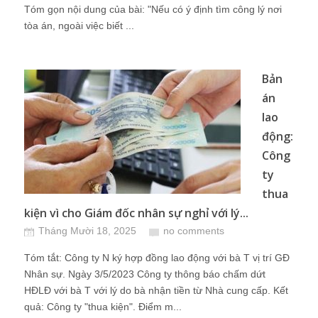
Tóm gọn nội dung của bài: "Nếu có ý định tìm công lý nơi
tòa án, ngoài việc biết ...
Bản
án
lao
động:
Công
ty
thua
kiện vì cho Giám đốc nhân sự nghỉ với lý...
Tháng Mười 18, 2025
no comments
Tóm tắt: Công ty N ký hợp đồng lao động với bà T vị trí GĐ
Nhân sự. Ngày 3/5/2023 Công ty thông báo chấm dứt
HĐLĐ với bà T với lý do bà nhận tiền từ Nhà cung cấp. Kết
quả: Công ty "thua kiện". Điểm m...