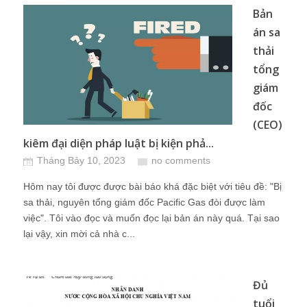
Bản
án sa
thải
tổng
giám
đốc
(CEO)
kiêm đại diện pháp luật bị kiện phả...
Tháng Bảy 10, 2023
no comments
Hôm nay tôi được được bài báo khá đặc biệt với tiêu đề: "Bị
sa thải, nguyên tổng giám đốc Pacific Gas đòi được làm
việc". Tôi vào đọc và muốn đọc lại bản án này quá. Tại sao
lại vậy, xin mời cả nhà c...
Đủ
tuổi