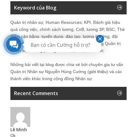
Keyword của Blog
Quản trị nhân sự, Human Resources, KPI, Đánh giá hiệu
quả công việc, chính sách lương, CnB, lương 3P, BSC, Thẻ
điểm cân bằng, tuyển dụng, đào tạo, lương thưởng, đãi
ngộ, nhân sự, tổ chức, cơ cấu tổ chức, hệ thống Quản trị
Bạn có cần Cường hỗ trợ?
Nhân sự, trưởng phòng Nhân sự, tái tạo tổ chức
Những bài viết tại blog được chia sẻ bởi chuyên gia tư vấn
Quản trị Nhân sự Nguyễn Hùng Cường (
giới thiệu
) và các
thành viên khác trong cộng đồng Nhân sự.
Recent Comments
Lê Minh
Ok