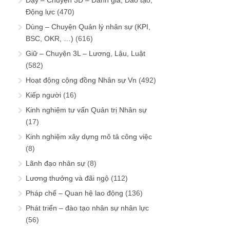
Dạy – Chuyện 3Đ – Đánh giá, Đào tạo,
Động lực
(470)
Dùng – Chuyện Quản lý nhân sự (KPI,
BSC, OKR, …)
(616)
Giữ – Chuyện 3L – Lương, Lậu, Luật
(582)
Hoạt động cộng đồng Nhân sự Vn
(492)
Kiếp người
(16)
Kinh nghiệm tư vấn Quản trị Nhân sự
(17)
Kinh nghiệm xây dựng mô tả công việc
(8)
Lãnh đạo nhân sự
(8)
Lương thưởng và đãi ngộ
(112)
Pháp chế – Quan hệ lao động
(136)
Phát triển – đào tạo nhân sự nhân lực
(56)