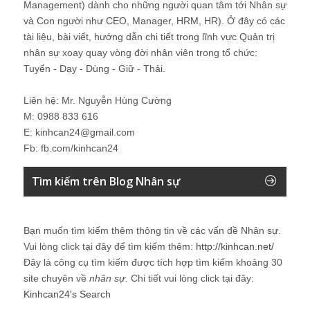
Management) dành cho những người quan tâm tới Nhân sự
và Con người như CEO, Manager, HRM, HR). Ở đây có các
tài liệu, bài viết, hướng dẫn chi tiết trong lĩnh vực Quản trị
nhân sự xoay quay vòng đời nhân viên trong tổ chức:
Tuyển - Dạy - Dùng - Giữ - Thải.
Liên hệ: Mr. Nguyễn Hùng Cường
M: 0988 833 616
E: kinhcan24@gmail.com
Fb: fb.com/kinhcan24
Tìm kiếm trên Blog Nhân sự
Bạn muốn tìm kiếm thêm thông tin về các vấn đề
Nhân sự
.
Vui lòng click tại đây để tìm kiếm thêm:
http://kinhcan.net/
Đây là công cụ tìm kiếm được tích hợp tìm kiếm khoảng 30
site chuyên về
nhân sự
. Chi tiết vui lòng click tại đây:
Kinhcan24′s Search