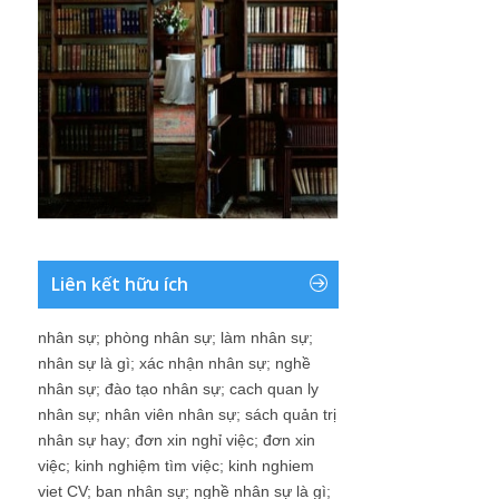
Liên kết hữu ích
nhân sự
;
phòng nhân sự
;
làm nhân sự
;
nhân sự là gì
;
xác nhận nhân sự
;
nghề
nhân sự
;
đào tạo nhân sự
;
cach quan ly
nhân sự
;
nhân viên nhân sự
;
sách quản trị
nhân sự hay
;
đơn xin nghỉ việc
;
đơn xin
việc
;
kinh nghiệm tìm việc
;
kinh nghiem
viet CV
;
ban nhân sự
;
nghề nhân sự là gì
;