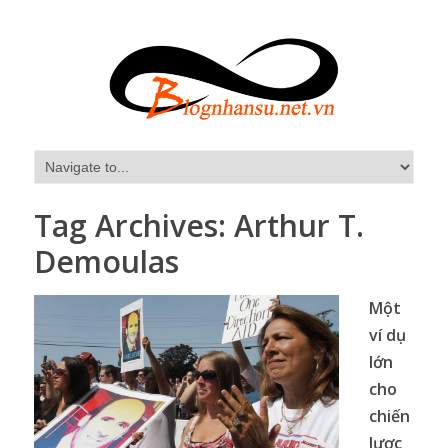
Tag Archives:
Arthur T.
Demoulas
Một
ví dụ
lớn
cho
chiến
lược