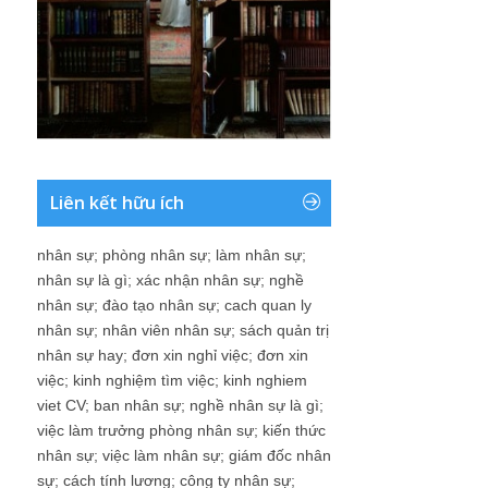
Liên kết hữu ích
nhân sự
;
phòng nhân sự
;
làm nhân sự
;
nhân sự là gì
;
xác nhận nhân sự
;
nghề
nhân sự
;
đào tạo nhân sự
;
cach quan ly
nhân sự
;
nhân viên nhân sự
;
sách quản trị
nhân sự hay
;
đơn xin nghỉ việc
;
đơn xin
việc
;
kinh nghiệm tìm việc
;
kinh nghiem
viet CV
;
ban nhân sự
;
nghề nhân sự là gì
;
việc làm trưởng phòng nhân sự
;
kiến thức
nhân sự
;
việc làm nhân sự
;
giám đốc nhân
sự
;
cách tính lương
;
công ty nhân sự
;