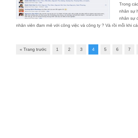
Trong các
nhân sự 
nhân sự đ
nhân viên đam mê với công việc và công ty ? Và rồi mỗi khi các
« Trang trước
1
2
3
4
5
6
7