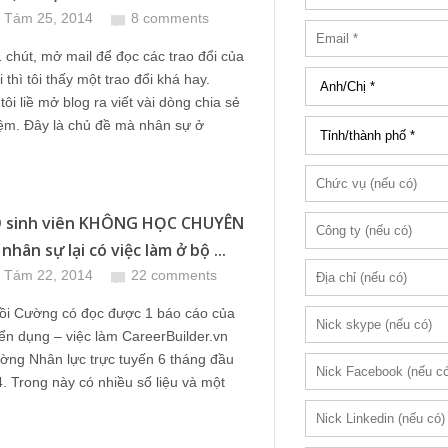
 Tám 25, 2014
8 comments
 chút, mở mail để đọc các trao đổi của
 thì tôi thấy một trao đổi khá hay.
tôi liề mở blog ra viết vài dòng chia sẻ
iệm. Đây là chủ đề mà nhân sự ở
O sinh viên KHÔNG HỌC CHUYÊN
ân sự lại có việc làm ở bộ ...
 Tám 22, 2014
22 comments
rồi Cường có đọc được 1 báo cáo của
n dụng – việc làm CareerBuilder.vn
ường Nhân lực trực tuyến 6 tháng đầu
 Trong này có nhiều số liệu và một