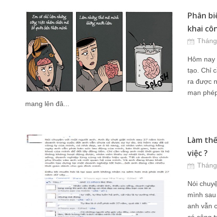
Phân bi
khai cô
Tháng
Hôm nay t
tạo. Chỉ c
ra được n
mạn phép
mang lên đâ...
Làm thế
việc ?
Tháng
Nói chuyệ
mình sau
anh vẫn 