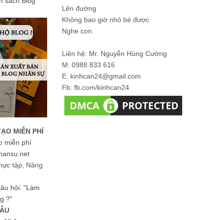
ản sách Blog
Lên đường
Không bao giờ nhỏ bé được
Nghe con.
Liên hệ: Mr. Nguyễn Hùng Cường
M: 0988 833 616
E: kinhcan24@gmail.com
Fb: fb.com/kinhcan24
TẠO MIỄN PHÍ
o miễn phí
hansu.net
hực tập, Nâng
 câu hỏi: "Làm
g ?"
MẪU