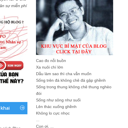
Nhân sự miễn phí
Cao đo nỗi buồn
Xa nuôi chí lớn
Dẫu làm sao thì cha vẫn muốn
Sống trên đá không chê đá gập ghềnh
Sống trong thung không chê thung nghèo
đói
Sống như sông như suối
Lên thác xuống ghềnh
 khai
Không lo cực nhọc
...
Con ơi, ...