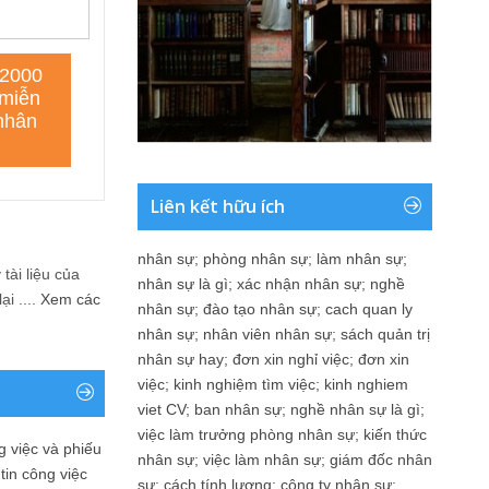
Liên kết hữu ích
nhân sự
;
phòng nhân sự
;
làm nhân sự
;
tài liệu của
nhân sự là gì
;
xác nhận nhân sự
;
nghề
i ....
Xem các
nhân sự
;
đào tạo nhân sự
;
cach quan ly
nhân sự
;
nhân viên nhân sự
;
sách quản trị
nhân sự hay
;
đơn xin nghỉ việc
;
đơn xin
việc
;
kinh nghiệm tìm việc
;
kinh nghiem
viet CV
;
ban nhân sự
;
nghề nhân sự là gì
;
việc làm trưởng phòng nhân sự
;
kiến thức
 việc và phiếu
nhân sự
;
việc làm nhân sự
;
giám đốc nhân
tin công việc
sự
;
cách tính lương
;
công ty nhân sự
;