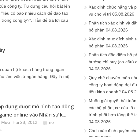
của công ty. Tự dưng câu hỏi bật lên
Xác định chức năng và 
 "liệu có bao nhiêu cách để đào tạo
vụ cho vị trí
05.08.2026
 trong công ty?". Hẳn để trả lời câu
Phân tích xác định và đặt 
bộ phận
04.08.2026
Xác định mục đích sinh ra
bộ phận
04.08.2026
này
Phân tích đặc điểm bộ p
hướng chỉ huy (cơ cấu) 
04.08.2026
iên quan hệ khách hàng trong ngân
ào làm việc ở ngân hàng. Đây là một
Quy chế chuyên môn nào
công ty hoạt động đạt đ
tiêu kinh doanh?
04.08.
Muốn giải quyết bài toán
áp dụng được mô hình tạo động
các bộ phận, cơ cấu tổ 
 game online vào Nhân sự k...
trình phối hợp tổng thể t
04.08.2026
 Mười Hai 28, 2012
no
s
Cách xác định quyền ch