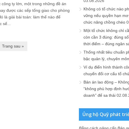
03.08.2026
 công ty lớn, một trong những đề án
Không có tổ chức nào ph
hay được các sếp tổng giao cho phòng
vững nếu quyền hạn mơ h
ó là giải bài toán: làm thế nào để
chức năng chồng chéo
0
 sế...
Một tổ chức không chỉ c
còn cần 3 đúng: đúng số
thời điểm – đúng ngân s
Trang sau »
Thống nhất tiêu chuẩn p
bậc quản lý, chuyên mô
Ví dụ điển hình thành cô
chuyển đổi cơ cấu tổ ch
Bản án lao động – Không 
“không phù hợp định hư
doanh” để sa thải
02.08
Ủng hộ Quỹ phát tri
Bằng cách nâng cấp Bản q