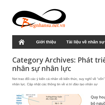
Giới thiệu
Tài liệu về nhân sự
Học viện Nhân sư
Category Archives:
Phát tri
nhân sự nhân lực
Nơi trao đổi các ý kiến cá nhân về kiến thức, suy nghĩ về “vốn
nhân lực. Cập nhật các thông tin về vị trí
đào tạo nhân sự
Quy hoạ
bộ nguồ