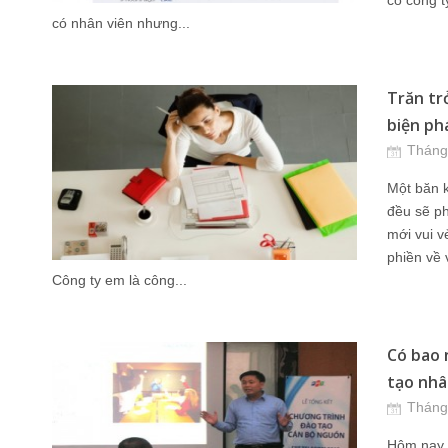
có công t
có nhân viên nhưng...
Trăn tr
biện ph
Tháng
Một băn k
đều sẽ ph
mới vui v
phiền về 
Công ty em là công...
Có bao 
tạo nhâ
Tháng
Hôm nay 