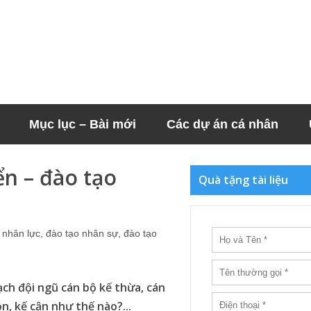
Mục lục – Bài mới
Các dự án cá nhân
ển – đào tạo
Quà tặng tài liệu
” nhân lực,
đào tạo nhân sự
, đào tạo
ch đội ngũ cán bộ kế thừa, cán
n, kế cận như thế nào?...