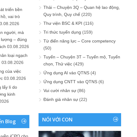
Thải – Chuyện 3Q – Quan hệ lao động,
át triển bền
Quy trình, Quy chế
(220)
ồ, vai trò
Thư viện BSC & KPI
(116)
3.08.2026
Tri thức tuyển dụng
(159)
ần người, mà
 lượng – đúng
Từ điển năng lực – Core competency
ách
03.08.2026
(50)
hân loại ngạch
Tuyển – Chuyện 3T – Tuyển mộ, Tuyển
n
03.08.2026
chọn, Thử việc
(429)
ng của việc
Ứng dụng AI vào QTNS
(4)
ức
03.08.2026
Ứng dụng CNTT vào QTNS
(6)
lấy lí do
Vui cười nhân sự
(86)
ớng kinh
Đánh giá nhân sự
(22)
.2026
NÓI VỚI CON
ển Blog
uyền iCPO cho