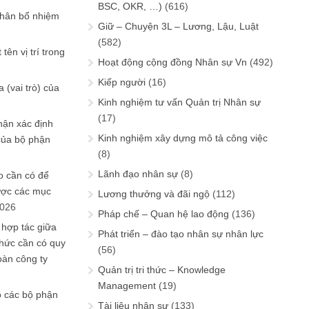
BSC, OKR, …)
(616)
phân bổ nhiệm
Giữ – Chuyện 3L – Lương, Lậu, Luật
(582)
tên vị trí trong
Hoạt động cộng đồng Nhân sự Vn
(492)
Kiếp người
(16)
 (vai trò) của
Kinh nghiệm tư vấn Quản trị Nhân sự
(17)
hận xác định
Kinh nghiệm xây dựng mô tả công việc
của bộ phận
(8)
Lãnh đạo nhân sự
(8)
 cần có để
ược các mục
Lương thưởng và đãi ngộ
(112)
2026
Pháp chế – Quan hệ lao động
(136)
 hợp tác giữa
Phát triển – đào tạo nhân sự nhân lực
chức cần có quy
(56)
oàn công ty
Quản trị tri thức – Knowledge
Management
(19)
o các bộ phận
Tài liệu nhân sự
(133)