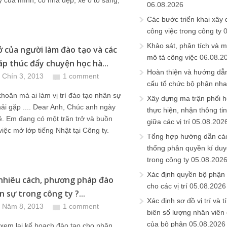
y của mình, có nhà đẹp, xe ô tô sang,
06.08.2026
Các bước triển khai xây
công việc trong công ty
Khảo sát, phân tích và m
ở của người làm đào tạo và các
mô tả công việc
06.08.2
áp thúc đẩy chuyện học hà...
Hoàn thiện và hướng dẫ
 Chín 3, 2013
1 comment
cấu tổ chức bộ phận nh
hoăn mà ai làm vị trí đào tạo nhân sự
Xây dựng ma trận phối h
ải gặp .... Dear Anh, Chúc anh ngày
thực hiện, nhận thông t
ẻ. Em đang có một trăn trở và buồn
giữa các vị trí
05.08.202
việc mở lớp tiếng Nhật tại Công ty.
Tổng hợp hướng dẫn cá
thống phân quyền kí duyệ
trong công ty
05.08.202
Xác định quyền bộ phận
nhiêu cách, phương pháp đào
cho các vị trí
05.08.2026
n sự trong công ty ?...
Xác định sơ đồ vị trí và t
 Năm 8, 2013
1 comment
biên số lượng nhân viên c
của bộ phận
05.08.2026
xem lại kế hoạch đào tạo cho nhân