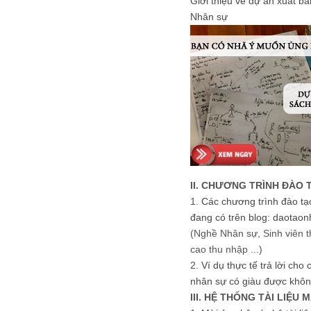
Giới thiệu về dự án xuất b
Nhân sự
II. CHƯƠNG TRÌNH ĐÀO 
1.
Các chương trình đào tạ
đang có trên blog: daotaon
(Nghề Nhân sự, Sinh viên t
cao thu nhập ...)
2.
Ví dụ thực tế trả lời cho
nhân sự có giàu được khôn
III. HỆ THỐNG TÀI LIỆU 