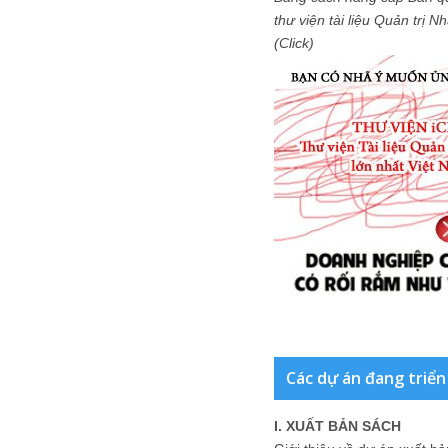
thư viện tài liệu Quản trị 
(Click)
Các dự án đang triển
I. XUẤT BẢN SÁCH