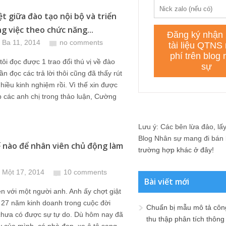
ệt giữa đào tạo nội bộ và triển
ng việc theo chức năng...
 Ba 11, 2014
no comments
ôi đọc được 1 trao đổi thú vị về đào
ần đọc các trả lời thôi cũng đã thấy rút
hiều kinh nghiệm rồi. Vì thế xin được
 các anh chị trong thảo luận, Cường
Lưu ý: Các bên lừa đảo, lấy 
Blog Nhân sự mang đi bán lạ
 nào để nhân viên chủ động làm
trường hợp khác ở đây!
 Một 17, 2014
10 comments
Bài viết mới
n với một người anh. Anh ấy chợt giật
 27 năm kinh doanh trong cuộc đời
Chuẩn bị mẫu mô tả công
chưa có được sự tự do. Dù hôm nay đã
thu thập phân tích thông 