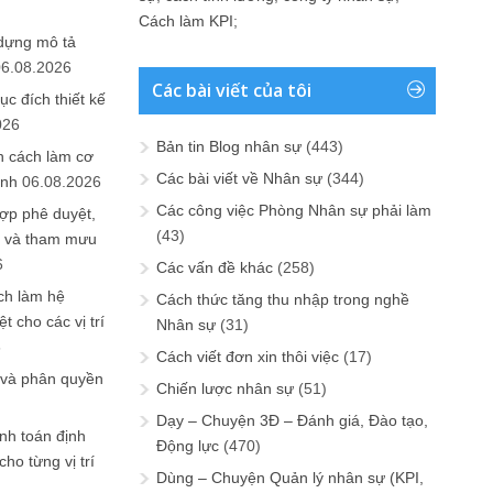
Cách làm KPI
;
 dựng mô tả
06.08.2026
Các bài viết của tôi
ục đích thiết kế
026
Bản tin Blog nhân sự
(443)
n cách làm cơ
Các bài viết về Nhân sự
(344)
anh
06.08.2026
Các công việc Phòng Nhân sự phải làm
ợp phê duyệt,
(43)
in và tham mưu
6
Các vấn đề khác
(258)
ch làm hệ
Cách thức tăng thu nhập trong nghề
t cho các vị trí
Nhân sự
(31)
6
Cách viết đơn xin thôi việc
(17)
 và phân quyền
Chiến lược nhân sự
(51)
Dạy – Chuyện 3Đ – Đánh giá, Đào tạo,
ính toán định
Động lực
(470)
ho từng vị trí
Dùng – Chuyện Quản lý nhân sự (KPI,