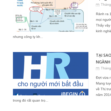
Tháng
Rảnh ra 1
mọi người
Thấy vậy 
kinh ngh
nhưng công ty kh...
TẠI SA
NGÀNH nh
Tháng
Đợt vừa 
Mạng tuyể
về Thị tr
năm 2014.
trong đó rất quan trọ...