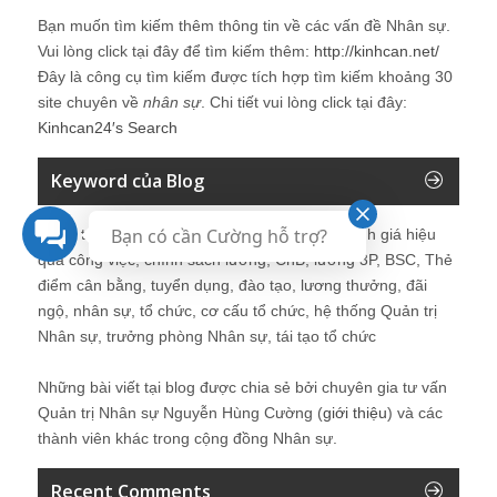
Bạn muốn tìm kiếm thêm thông tin về các vấn đề
Nhân sự
.
Vui lòng click tại đây để tìm kiếm thêm:
http://kinhcan.net/
Đây là công cụ tìm kiếm được tích hợp tìm kiếm khoảng 30
site chuyên về
nhân sự
. Chi tiết vui lòng click tại đây:
Kinhcan24′s Search
Keyword của Blog
Bạn có cần Cường hỗ trợ?
Quản trị nhân sự, Human Resources, KPI, Đánh giá hiệu
quả công việc, chính sách lương, CnB, lương 3P, BSC, Thẻ
điểm cân bằng, tuyển dụng, đào tạo, lương thưởng, đãi
ngộ, nhân sự, tổ chức, cơ cấu tổ chức, hệ thống Quản trị
Nhân sự, trưởng phòng Nhân sự, tái tạo tổ chức
Những bài viết tại blog được chia sẻ bởi chuyên gia tư vấn
Quản trị Nhân sự Nguyễn Hùng Cường (
giới thiệu
) và các
thành viên khác trong cộng đồng Nhân sự.
Recent Comments