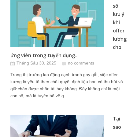
số
lưu ý
khi
offer
lương
cho
ứng viên trong tuyển dụng...
Tháng Sáu 30, 2025
no comments
Trong thị trường lao động cạnh tranh gay gắt, việc offer
lương là yếu tố then chốt quyết định liệu bạn có thu hút và
giữ chân được nhân tài hay không. Đây không chỉ là một
con số, mà là tuyên bố về g...
Tại
sao