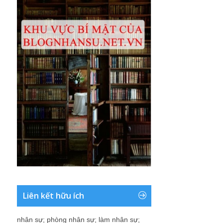
Liên kết hữu ích
nhân sự
;
phòng nhân sự
;
làm nhân sự
;