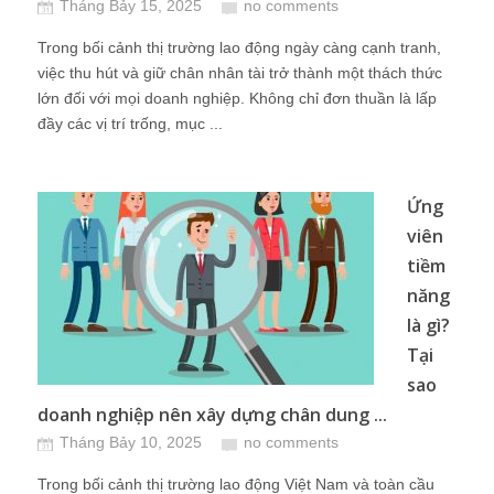
Tháng Bảy 15, 2025
no comments
Trong bối cảnh thị trường lao động ngày càng cạnh tranh,
việc thu hút và giữ chân nhân tài trở thành một thách thức
lớn đối với mọi doanh nghiệp. Không chỉ đơn thuần là lấp
đầy các vị trí trống, mục ...
Ứng
viên
tiềm
năng
là gì?
Tại
sao
doanh nghiệp nên xây dựng chân dung ...
Tháng Bảy 10, 2025
no comments
Trong bối cảnh thị trường lao động Việt Nam và toàn cầu