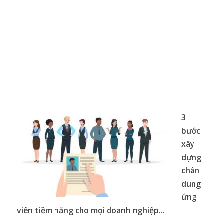
3
bước
xây
dựng
chân
dung
ứng
viên tiềm năng cho mọi doanh nghiệp...