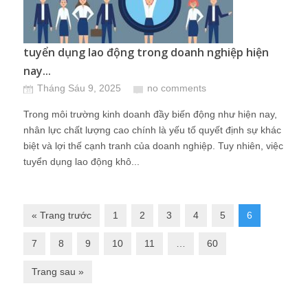
tuyển dụng lao động trong doanh nghiệp hiện
nay...
Tháng Sáu 9, 2025
no comments
Trong môi trường kinh doanh đầy biến động như hiện nay,
nhân lực chất lượng cao chính là yếu tố quyết định sự khác
biệt và lợi thế cạnh tranh của doanh nghiệp. Tuy nhiên, việc
tuyển dụng lao động khô...
« Trang trước
1
2
3
4
5
6
7
8
9
10
11
…
60
Trang sau »