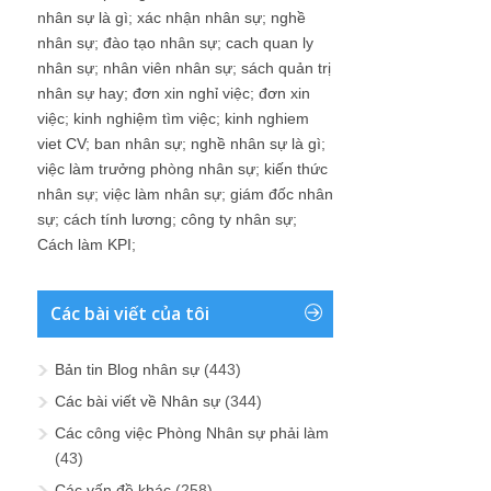
nhân sự là gì
;
xác nhận nhân sự
;
nghề
nhân sự
;
đào tạo nhân sự
;
cach quan ly
nhân sự
;
nhân viên nhân sự
;
sách quản trị
nhân sự hay
;
đơn xin nghỉ việc
;
đơn xin
việc
;
kinh nghiệm tìm việc
;
kinh nghiem
viet CV
;
ban nhân sự
;
nghề nhân sự là gì
;
việc làm trưởng phòng nhân sự
;
kiến thức
nhân sự
;
việc làm nhân sự
;
giám đốc nhân
sự
;
cách tính lương
;
công ty nhân sự
;
Cách làm KPI
;
Các bài viết của tôi
Bản tin Blog nhân sự
(443)
Các bài viết về Nhân sự
(344)
Các công việc Phòng Nhân sự phải làm
(43)
Các vấn đề khác
(258)