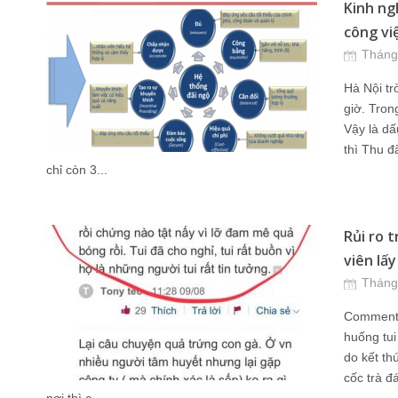
Kinh ngh
công việ
Tháng
Hà Nội tr
giờ. Tron
Vậy là dấ
thì Thu đã
chỉ còn 3...
Rủi ro 
viên lấy
Tháng
Comment n
huống tui
do kết th
cốc trà đ