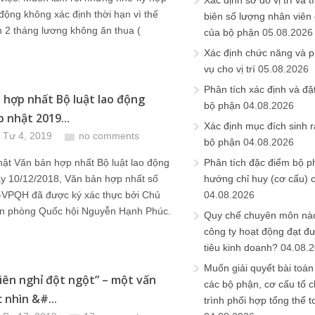
Xác định sơ đồ vị trí và t
động không xác định thời hạn vì thế
biên số lượng nhân viên c
 2 tháng lương không ăn thua (
của bộ phận
05.08.2026
Xác định chức năng và 
vụ cho vị trí
05.08.2026
Phân tích xác định và đặt 
 hợp nhất Bộ luật lao động
bộ phận
04.08.2026
 nhật 2019...
Xác định mục đích sinh ra
 Tư 4, 2019
no comments
bộ phận
04.08.2026
ật Văn bản hợp nhất Bộ luật lao động
Phân tích đặc điểm bộ p
y 10/12/2018, Văn bản hợp nhất số
hướng chỉ huy (cơ cấu) 
VPQH đã được ký xác thực bởi Chủ
04.08.2026
n phòng Quốc hội Nguyễn Hạnh Phúc.
Quy chế chuyên môn nào
công ty hoạt động đạt đ
tiêu kinh doanh?
04.08.
Muốn giải quyết bài toán
iên nghỉ đột ngột” – một vấn
các bộ phận, cơ cấu tổ 
 nhìn &#...
trình phối hợp tổng thể t