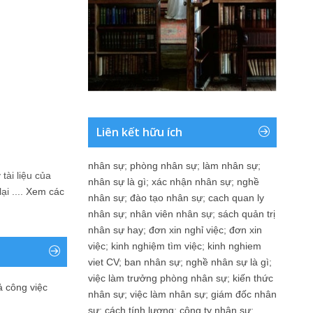
Liên kết hữu ích
nhân sự
;
phòng nhân sự
;
làm nhân sự
;
tài liệu của
nhân sự là gì
;
xác nhận nhân sự
;
nghề
i ....
Xem các
nhân sự
;
đào tạo nhân sự
;
cach quan ly
nhân sự
;
nhân viên nhân sự
;
sách quản trị
nhân sự hay
;
đơn xin nghỉ việc
;
đơn xin
việc
;
kinh nghiệm tìm việc
;
kinh nghiem
viet CV
;
ban nhân sự
;
nghề nhân sự là gì
;
việc làm trưởng phòng nhân sự
;
kiến thức
ả công việc
nhân sự
;
việc làm nhân sự
;
giám đốc nhân
sự
;
cách tính lương
;
công ty nhân sự
;