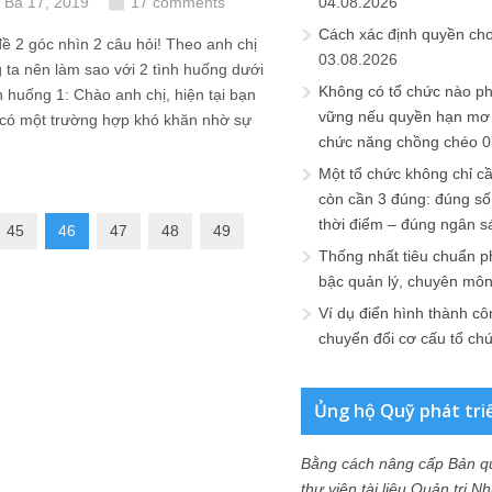
 Ba 17, 2019
17 comments
04.08.2026
Cách xác định quyền ch
ề 2 góc nhìn 2 câu hỏi! Theo anh chị
03.08.2026
ta nên làm sao với 2 tình huống dưới
Không có tổ chức nào ph
 huống 1: Chào anh chị, hiện tại bạn
vững nếu quyền hạn mơ h
có một trường hợp khó khăn nhờ sự
chức năng chồng chéo
0
Một tổ chức không chỉ c
còn cần 3 đúng: đúng số
thời điểm – đúng ngân s
45
46
47
48
49
Thống nhất tiêu chuẩn p
bậc quản lý, chuyên mô
Ví dụ điển hình thành cô
chuyển đổi cơ cấu tổ ch
Ủng hộ Quỹ phát tri
Bằng cách nâng cấp Bản q
thư viện tài liệu Quản trị 