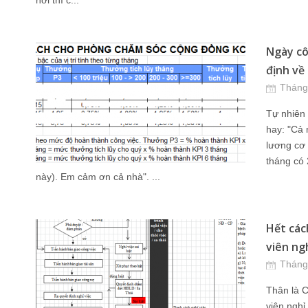
nơi thì c...
Ngày cô
định về 
Tháng
Tự nhiên
hay: "Cả 
lương cơ 
tháng có 
này). Em cảm ơn cả nhà". ...
Hết các
viên ng
Tháng
Thân là 
viên nghỉ