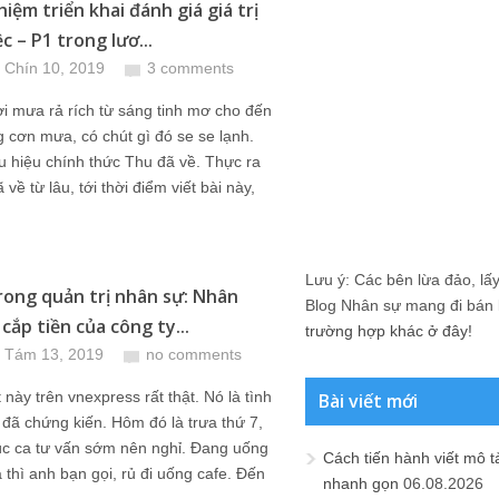
iệm triển khai đánh giá giá trị
c – P1 trong lươ...
 Chín 10, 2019
3 comments
ời mưa rả rích từ sáng tinh mơ cho đến
g cơn mưa, có chút gì đó se se lạnh.
u hiệu chính thức Thu đã về. Thực ra
 về từ lâu, tới thời điểm viết bài này,
Lưu ý: Các bên lừa đảo, lấy 
trong quản trị nhân sự: Nhân
Blog Nhân sự mang đi bán lạ
 cắp tiền của công ty...
trường hợp khác ở đây!
 Tám 13, 2019
no comments
ày trên vnexpress rất thật. Nó là tình
Bài viết mới
 đã chứng kiến. Hôm đó là trưa thứ 7,
úc ca tư vấn sớm nên nghỉ. Đang uống
Cách tiến hành viết mô t
á thì anh bạn gọi, rủ đi uống cafe. Đến
nhanh gọn
06.08.2026