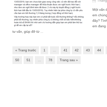
Tháng
Một vấn đ
em chúng 
đây? Tình
em đang 
tư vấn, giúp đỡ từ ...
« Trang trước
1
…
41
42
43
44
50
51
…
78
Trang sau »