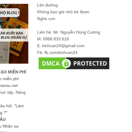
Lên đường
Không bao giờ nhỏ bé được
Nghe con.
Liên hệ: Mr. Nguyễn Hùng Cường
M: 0988 833 616
E: kinhcan24@gmail.com
Fb: fb.com/kinhcan24
TẠO MIỄN PHÍ
o miễn phí
hansu.net
hực tập, Nâng
 câu hỏi: "Làm
g ?"
MẪU
ệu Nhân sự