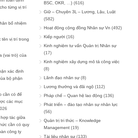
ính toán định
BSC, OKR, …)
(616)
ho từng vị trí
Giữ – Chuyện 3L – Lương, Lậu, Luật
(582)
phân bổ nhiệm
Hoạt động cộng đồng Nhân sự Vn
(492)
Kiếp người
(16)
tên vị trí trong
Kinh nghiệm tư vấn Quản trị Nhân sự
(17)
 (vai trò) của
Kinh nghiệm xây dựng mô tả công việc
(8)
hận xác định
Lãnh đạo nhân sự
(8)
của bộ phận
Lương thưởng và đãi ngộ
(112)
 cần có để
Pháp chế – Quan hệ lao động
(136)
ược các mục
Phát triển – đào tạo nhân sự nhân lực
2026
(56)
 hợp tác giữa
Quản trị tri thức – Knowledge
chức cần có quy
Management
(19)
oàn công ty
Tài liệu nhân sự
(133)