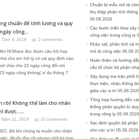
Chuẩn bị mẫu mô tả công
thu thập phân tích thông 
06.08.2026
ng chuẩn để tính lương và quy
Các bước triển khai xây
ngày công...
công việc trong công ty
 Tám 4, 2019
2 comments
Khảo sát, phân tích và m
 lên HrShare đọc được câu hỏi hay
mô tả công việc
06.08.2
nhà cho em hỏi tý có cái quy định nào
Hoàn thiện và hướng dẫ
sở chia cho 22 ngày công đối với
cấu tổ chức bộ phận nh
23 ngày công không( ví dụ tháng 7
Xây dựng ma trận phối h
thực hiện, nhận thông t
giữa các vị trí
05.08.202
Tổng hợp hướng dẫn cá
h rồi! Không thể làm cho nhân
thống phân quyền kí duyệ
hỉ được…...
trong công ty
05.08.202
 Năm 11, 2019
10 comments
Xác định quyền bộ phận
cho các vị trí
05.08.2026
CEO, đôi khi chúng ta muốn cho nhân
 việc. Muốn lắm rồi nhưng nhỡ ký hợp