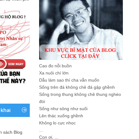
Cao đo nỗi buồn
Xa nuôi chí lớn
Dẫu làm sao thì cha vẫn muốn
Sống trên đá không chê đá gập ghềnh
Sống trong thung không chê thung nghèo
đói
Sống như sông như suối
 khai
Lên thác xuống ghềnh
Không lo cực nhọc
...
ản sách Blog
Con ơi, ...