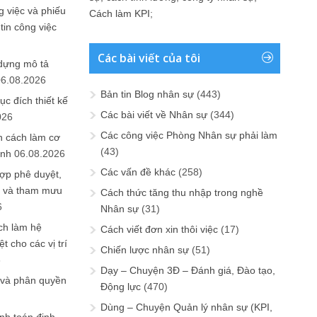
 việc và phiếu
Cách làm KPI
;
tin công việc
Các bài viết của tôi
 dựng mô tả
06.08.2026
Bản tin Blog nhân sự
(443)
ục đích thiết kế
Các bài viết về Nhân sự
(344)
026
Các công việc Phòng Nhân sự phải làm
n cách làm cơ
(43)
anh
06.08.2026
Các vấn đề khác
(258)
ợp phê duyệt,
in và tham mưu
Cách thức tăng thu nhập trong nghề
6
Nhân sự
(31)
ch làm hệ
Cách viết đơn xin thôi việc
(17)
t cho các vị trí
Chiến lược nhân sự
(51)
6
Dạy – Chuyện 3Đ – Đánh giá, Đào tạo,
 và phân quyền
Động lực
(470)
Dùng – Chuyện Quản lý nhân sự (KPI,