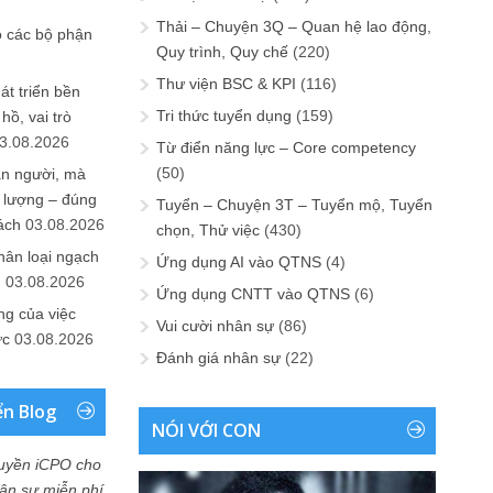
Thải – Chuyện 3Q – Quan hệ lao động,
o các bộ phận
Quy trình, Quy chế
(220)
Thư viện BSC & KPI
(116)
át triển bền
Tri thức tuyển dụng
(159)
ồ, vai trò
3.08.2026
Từ điển năng lực – Core competency
(50)
ần người, mà
 lượng – đúng
Tuyển – Chuyện 3T – Tuyển mộ, Tuyển
ách
03.08.2026
chọn, Thử việc
(430)
hân loại ngạch
Ứng dụng AI vào QTNS
(4)
n
03.08.2026
Ứng dụng CNTT vào QTNS
(6)
ng của việc
Vui cười nhân sự
(86)
ức
03.08.2026
Đánh giá nhân sự
(22)
ển Blog
NÓI VỚI CON
uyền iCPO cho
Nhân sự miễn phí