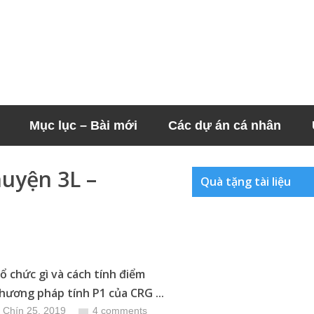
Mục lục – Bài mới
Các dự án cá nhân
huyện 3L –
Quà tặng tài liệu
tổ chức gì và cách tính điểm
hương pháp tính P1 của CRG ...
 Chín 25, 2019
4 comments