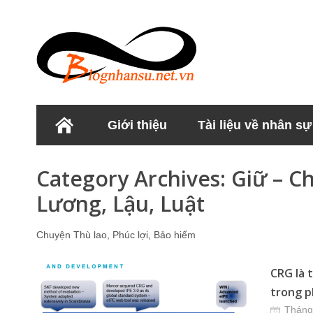
Giới thiệu
Tài liệu về nhân sự
Học viện Nhân sư
Category Archives:
Giữ – C
Lương, Lậu, Luật
Chuyện Thù lao, Phúc lợi, Bảo hiểm
CRG là 
trong p
Tháng