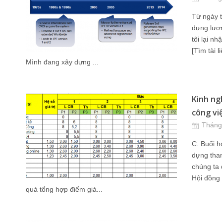
Từ ngày t
dựng lươn
tôi lại n
[Tìm tài 
Mình đang xây dựng ...
Kinh ngh
công việ
Tháng
C. Buổi h
dựng tha
chúng ta 
Hội đồng 
quả tổng hợp điểm giá...