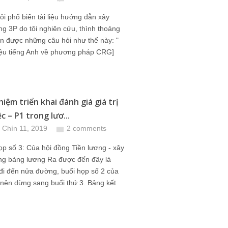
ôi phổ biến tài liệu hướng dẫn xây
g 3P do tôi nghiên cứu, thình thoảng
hận được những câu hỏi như thế này: "
liệu tiếng Anh về phương pháp CRG]
iệm triển khai đánh giá giá trị
c – P1 trong lươ...
 Chín 11, 2019
2 comments
ọp số 3: Của hội đồng Tiền lương - xây
ng bảng lương Ra được đến đây là
đi đến nửa đường, buổi họp số 2 của
nên dừng sang buổi thứ 3. Bảng kết