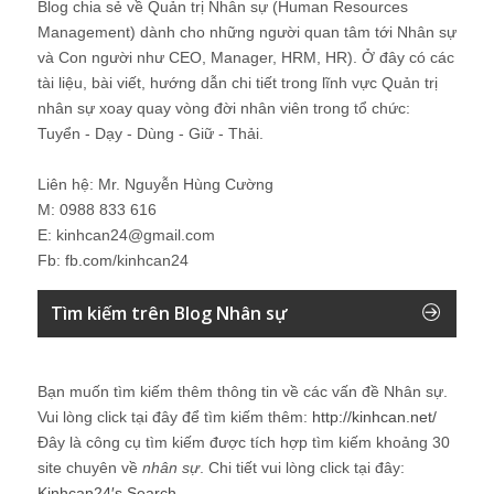
Blog chia sẻ về Quản trị Nhân sự (Human Resources
Management) dành cho những người quan tâm tới Nhân sự
và Con người như CEO, Manager, HRM, HR). Ở đây có các
tài liệu, bài viết, hướng dẫn chi tiết trong lĩnh vực Quản trị
nhân sự xoay quay vòng đời nhân viên trong tổ chức:
Tuyển - Dạy - Dùng - Giữ - Thải.
Liên hệ: Mr. Nguyễn Hùng Cường
M: 0988 833 616
E: kinhcan24@gmail.com
Fb: fb.com/kinhcan24
Tìm kiếm trên Blog Nhân sự
Bạn muốn tìm kiếm thêm thông tin về các vấn đề
Nhân sự
.
Vui lòng click tại đây để tìm kiếm thêm:
http://kinhcan.net/
Đây là công cụ tìm kiếm được tích hợp tìm kiếm khoảng 30
site chuyên về
nhân sự
. Chi tiết vui lòng click tại đây:
Kinhcan24′s Search