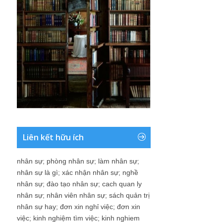
Liên kết hữu ích
nhân sự
;
phòng nhân sự
;
làm nhân sự
;
nhân sự là gì
;
xác nhận nhân sự
;
nghề
nhân sự
;
đào tạo nhân sự
;
cach quan ly
nhân sự
;
nhân viên nhân sự
;
sách quản trị
nhân sự hay
;
đơn xin nghỉ việc
;
đơn xin
việc
;
kinh nghiệm tìm việc
;
kinh nghiem