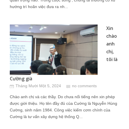
quan trọng nào. Trong cuộc sống , chúng ta thường có xu
hướng trì hoãn việc đưa ra nh...
Xin
chào
anh
chị,
tôi là
Cường già
Tháng Mười Một 5, 2024
no comments
Chào anh chị và các thầy. Do chưa nổi tiếng nên xin phép
được giới thiệu. Họ tên đầy đủ của Cường là Nguyễn Hùng
Cường, sinh năm 1984. Công việc kiếm cơm chính của
Cường là tư vấn xây dựng hệ thống Q...