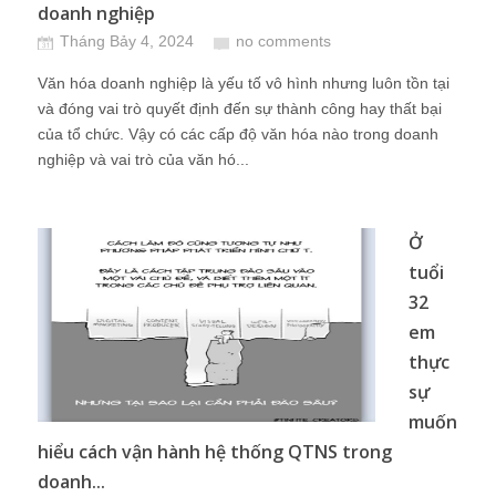
doanh nghiệp
Tháng Bảy 4, 2024
no comments
Văn hóa doanh nghiệp là yếu tố vô hình nhưng luôn tồn tại
và đóng vai trò quyết định đến sự thành công hay thất bại
của tổ chức. Vậy có các cấp độ văn hóa nào trong doanh
nghiệp và vai trò của văn hó...
Ở
tuổi
32
em
thực
sự
muốn
hiểu cách vận hành hệ thống QTNS trong
doanh...