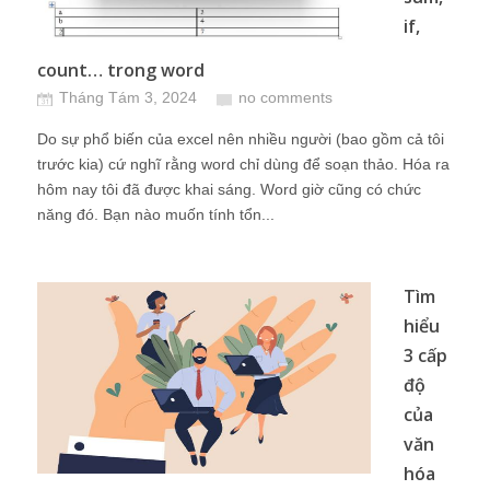
if,
count… trong word
Tháng Tám 3, 2024
no comments
Do sự phổ biến của excel nên nhiều người (bao gồm cả tôi
trước kia) cứ nghĩ rằng word chỉ dùng để soạn thảo. Hóa ra
hôm nay tôi đã được khai sáng. Word giờ cũng có chức
năng đó. Bạn nào muốn tính tổn...
Tìm
hiểu
3 cấp
độ
của
văn
hóa