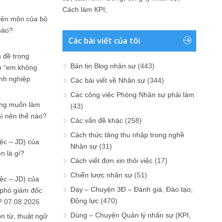
Cách làm KPI
;
yên môn của bộ
nào?
Các bài viết của tôi
 đề trong
Bản tin Blog nhân sự
(443)
n “em không
anh nghiệp
Các bài viết về Nhân sự
(344)
Các công việc Phòng Nhân sự phải làm
ưng muốn làm
(43)
hì nên thế nào?
Các vấn đề khác
(258)
Cách thức tăng thu nhập trong nghề
ệc – JD) của
Nhân sự
(31)
n là gì?
Cách viết đơn xin thôi việc
(17)
Chiến lược nhân sự
(51)
ệc – JD) của
Dạy – Chuyện 3Đ – Đánh giá, Đào tạo,
 phó giám đốc
Động lực
(470)
?
07.08.2026
Dùng – Chuyện Quản lý nhân sự (KPI,
n từ, thuật ngữ