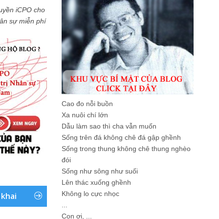
uyền iCPO cho
Nhân sự miễn phí
Cao đo nỗi buồn
Xa nuôi chí lớn
Dẫu làm sao thì cha vẫn muốn
Sống trên đá không chê đá gập ghềnh
Sống trong thung không chê thung nghèo
đói
Sống như sông như suối
Lên thác xuống ghềnh
Không lo cực nhọc
 khai
...
Con ơi, ...