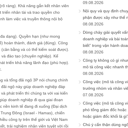
09.08.2026
rõ ràng). Khả năng gắn kết nhân viên
Nội quy và quy định chu
t triển nhân tài và trao quyền cho
phận được xây như thế 
nh làm việc và truyền thông nội bộ
08.08.2026
Dòng chảy giải quyết vấn
ệm đa dạng). Quyền hạn (như mong
doanh nghiệp và bài toá
thể) hoàn thành, đánh giá (đúng). Công
biết” trong vận hành do
c (cân bằng và có thể kiểm soát được).
08.08.2026
 và đào tạo (chuyên nghiệp). Kế
Công ty không có gì nh
hát triển khả năng lãnh đạo (phù hợp).
mô tả công việc nhanh t
c.
08.08.2026
êng và tổng đãi ngộ 3P nói chung chính
Công việc (mô tả công vi
g đãi ngộ này giúp doanh nghiệp đáp
trưởng nhóm và nhân viê
à phát triển thì chúng ta với vai kiến
07.08.2026
giúp doanh nghiệp đi qua giai đoạn
Công việc (mô tả công vi
c nền kinh tế đang đi xuống (Đại dịch
phó tổng giám đốc hoặc
h Trung Đông (Israel - Hamas), chiến
hoặc giám đốc khối là gì
iều công ty trên thế giới và Việt Nam
Chú ý cẩn thận dùng ngô
t, trải nghiệm nhân viên tuyệt vời rồi