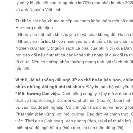
ty có tỷ lệ gắn kết cao trung bình là 70% (cao nhất là năm 2
và anh Nguyễn Việt Linh.
Từ khảo sát này, chúng ta tiếp tục tham khảo thêm một số nhậ
Herzberg nhận định:
- Nhân viên bất mãn khi các yếu tố vật chất không đủ: Họ sẽ rờ
- Nhân viên nỗi lực khi có nhiều yếu tố tinh thần: Họ sẽ chăm 
Nghiên cứu tâm lý (nguồn sách Lẽ phải của phi lý trí) của Dan 
nơi trao đổi nếu như tất cả các khoản thu nhập bị quy đổi ra t
tổ chức. Nên có những phần thưởng mang tính phi tài chính (t
gắn kết.
Vì thế, để hệ thống đãi ngộ 3P có thể hoàn hảo hơn, chún
chức những đãi ngộ phi tài chính.
Đây là toàn bộ các yếu t
* Môi trường làm việc:
Danh tiếng công ty: Quy mô & doanh t
dịch vụ (thành công); Đổi mới và phát triển (nhanh); Loại hình 
trị, văn hóa doanh nghiệp: Có tinh thần (làm chủ) và hướng tới
Phát triển (bền vững) với môi trường; Đạo đức và chính trực. 
việc. Thời gian (linh hoạt). Văn phòng (đẹp, tại vị trí thuận lợi
thiết bị và đội ngũ hỗ trợ (hiệu quả, có tinh thần đồng đội).