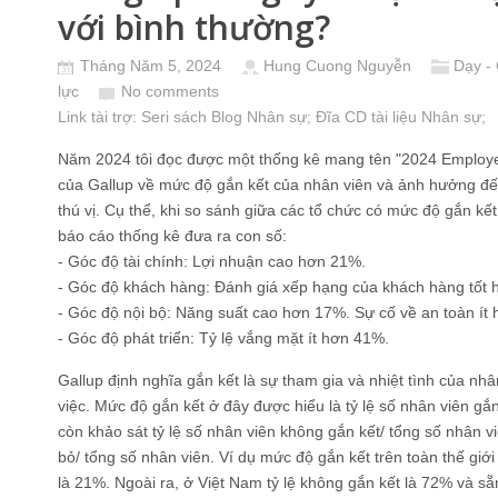
với bình thường?
Tháng Năm 5, 2024
Hung Cuong Nguyễn
Dạy -
lực
No comments
Link tài trợ:
Seri sách Blog Nhân sự
; Đĩa CD
tài liệu Nhân sự
;
Năm 2024 tôi đọc được một thống kê mang tên "2024 Employe
của Gallup về mức độ gắn kết của nhân viên và ảnh hưởng đế
thú vị. Cụ thể, khi so sánh giữa các tổ chức có mức độ gắn kế
báo cáo thống kê đưa ra con số:
- Góc độ tài chính: Lợi nhuận cao hơn 21%.
- Góc độ khách hàng: Đánh giá xếp hạng của khách hàng tốt
- Góc độ nội bộ: Năng suất cao hơn 17%. Sự cố về an toàn ít
- Góc độ phát triển: Tỷ lệ vắng mặt ít hơn 41%.
Gallup định nghĩa gắn kết là sự tham gia và nhiệt tình của nhâ
việc. Mức độ gắn kết ở đây được hiểu là tỷ lệ số nhân viên gắ
còn khảo sát tỷ lệ số nhân viên không gắn kết/ tổng số nhân vi
bỏ/ tổng số nhân viên. Ví dụ mức độ gắn kết trên toàn thế giớ
là 21%. Ngoài ra, ở Việt Nam tỷ lệ không gắn kết là 72% và sẵ