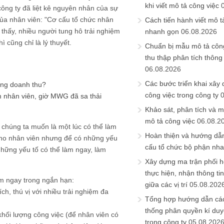
khi viết mô tả công việc
ông ty đã liệt kê nguyên nhân của sự
của nhân viên: "Cơ cấu tổ chức nhân
Cách tiến hành viết mô t
 thấy, nhiều người tung hô trải nghiệm
nhanh gọn
06.08.2026
 cũng chỉ là lý thuyết.
Chuẩn bị mẫu mô tả công
thu thập phân tích thông 
06.08.2026
Các bước triển khai xây
ăng doanh thu?
công việc trong công ty
m nhân viên, giờ MWG đã sa thải
Khảo sát, phân tích và m
mô tả công việc
06.08.2
i chúng ta muốn là một lúc có thể làm
Hoàn thiện và hướng dẫ
 cho nhân viên nhưng để có những yếu
cấu tổ chức bộ phận nh
 những yếu tố có thể làm ngay, làm
Xây dựng ma trận phối h
thực hiện, nhận thông t
m ngay trong ngắn hạn:
giữa các vị trí
05.08.202
h, thú vị với nhiều trải nghiệm đa
Tổng hợp hướng dẫn cá
thống phân quyền kí duyệ
hối lượng công việc (để nhân viên có
trong công ty
05.08.202