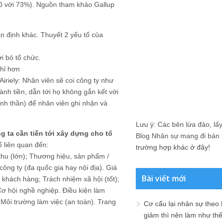
020 với 73%). Nguồn tham khảo Gallup
n định khác. Thuyết 2 yếu tố của
i bỏ tổ chức.
chỉ hơn
Airiely: Nhân viên sẽ coi công ty như
hành tiền, dẫn tới họ không gắn kết với
inh thần) để nhân viên ghi nhận và
Lưu ý: Các bên lừa đảo, lấy 
g ta cần tiến tới xây dựng cho tổ
Blog Nhân sự mang đi bán lạ
ố liên quan đến:
trường hợp khác ở đây!
hu (lớn); Thương hiệu, sản phẩm /
công ty (đa quốc gia hay nội địa). Giá
Bài viết mới
 khách hàng; Trách nhiệm xã hội (tốt);
Cơ hội nghề nghiệp. Điều kiện làm
). Môi trường làm việc (an toàn). Trang
Cơ cấu lại nhân sự theo
giảm thì nên làm như th