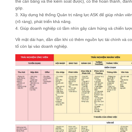
thể cân bằng và thể kiểm soát được), có thể hoàn thành, đán
góp.
3. Xây dựng hệ thống Quản trị năng lực ASK để giúp nhân viên
(rõ ràng), phát triển khả năng.
4. Giúp doanh nghiệp có tầm nhìn gây cảm hứng và chiến lược
Về mặt dài hạn, dần dần khi có thêm nguồn lực tài chính và c
tố còn lại vào doanh nghiệp.