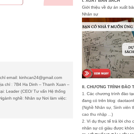
I. XUẤT BẢN SÁCH
Giới thiệu về dự án xuất b
Nhân sự
chỉ email: kinhcan24@gmail.com
ịa chỉ : 7B4 Ha Dinh – Thanh Xuan –
II. CHƯƠNG TRÌNH ĐÀO 
tại: Leader (CEO/ Tư vấn Hệ thống
1.
Các chương trình đào tạ
Ngành nghề: Nhân sự Nơi làm việc:
đang có trên blog: daotaon
(Nghề Nhân sự, Sinh viên t
cao thu nhập ...)
2.
Ví dụ thực tế trả lời cho
nhân sự có giàu được khôn