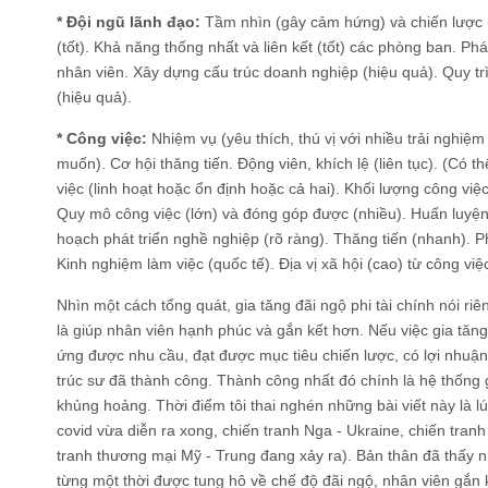
* Đội ngũ lãnh đạo:
Tầm nhìn (gây cảm hứng) và chiến lược (
(tốt). Khả năng thống nhất và liên kết (tốt) các phòng ban. Phá
nhân viên. Xây dựng cấu trúc doanh nghiệp (hiệu quả). Quy trì
(hiệu quả).
* Công việc:
Nhiệm vụ (yêu thích, thú vị với nhiều trải nghi
muốn). Cơ hội thăng tiến. Động viên, khích lệ (liên tục). (Có 
việc (linh hoạt hoặc ổn định hoặc cả hai). Khối lượng công việ
Quy mô công việc (lớn) và đóng góp được (nhiều). Huấn luyện
hoạch phát triển nghề nghiệp (rõ ràng). Thăng tiến (nhanh). P
Kinh nghiệm làm việc (quốc tế). Địa vị xã hội (cao) từ công việ
Nhìn một cách tổng quát, gia tăng đãi ngộ phi tài chính nói ri
là giúp nhân viên hạnh phúc và gắn kết hơn. Nếu việc gia tăn
ứng được nhu cầu, đạt được mục tiêu chiến lược, có lợi nhuận v
trúc sư đã thành công. Thành công nhất đó chính là hệ thống 
khủng hoảng. Thời điểm tôi thai nghén những bài viết này là lú
covid vừa diễn ra xong, chiến tranh Nga - Ukraine, chiến tran
tranh thương mại Mỹ - Trung đang xảy ra). Bản thân đã thấy nh
từng một thời được tung hô về chế độ đãi ngộ, nhân viên gắn kế