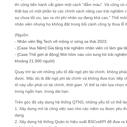
thì cũng tiến hành cắt giảm một cách "đẫm máu". Và cũng có c
thất bại có một phần từ các chính sách nâng cao trải nghiệm 
sự chưa tối ưu, tạo ra chi phí nhân sự đang khá cao." Thế mới
nhân viên nhưng họ không đặt trong bối cảnh công ty thua lỗ thì
(Nguồn:
-
Nhân viên Big Tech vỡ mộng vì sóng sa thải 2023
;
-
[Case Vua Nệm] Gia tăng trải nghiệm nhân viên có làm gia t
-
[Case Thế giới di động] Mới hôm nào còn tung hô trải nghiệ
khoảng 21.000 người
)
Quay trở lại với những yếu tố đãi ngộ phi tài chính, không phả
được. Mặc dù là đãi ngộ phi tài chính và không đưa trực tiếp
tố này vẫn phải có tài chính, thời gian. Vì thế ta nên lựa chọn
trong ngắn hạn, trong dài hạn.
Trên góc độ xây dựng hệ thống QTNS, những yếu tố có thể là
1. Xây dựng mô tả công việc sao cho các niệm vụ được yêu thíc
dạng.
2. Xây dựng hệ thống Quản trị hiệu suất BSCvsKPI để đưa ra k