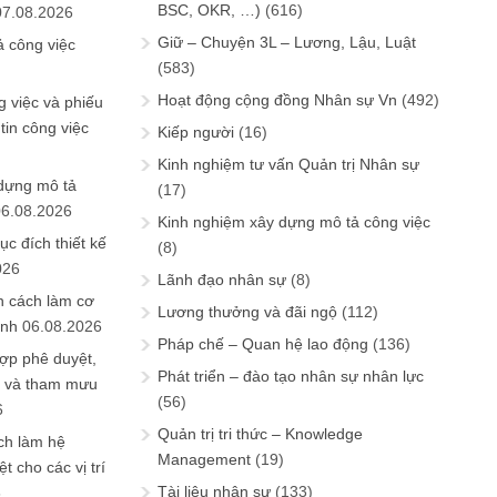
BSC, OKR, …)
(616)
07.08.2026
Giữ – Chuyện 3L – Lương, Lậu, Luật
ả công việc
(583)
Hoạt động cộng đồng Nhân sự Vn
(492)
 việc và phiếu
tin công việc
Kiếp người
(16)
Kinh nghiệm tư vấn Quản trị Nhân sự
 dựng mô tả
(17)
06.08.2026
Kinh nghiệm xây dựng mô tả công việc
ục đích thiết kế
(8)
026
Lãnh đạo nhân sự
(8)
n cách làm cơ
Lương thưởng và đãi ngộ
(112)
anh
06.08.2026
Pháp chế – Quan hệ lao động
(136)
ợp phê duyệt,
Phát triển – đào tạo nhân sự nhân lực
in và tham mưu
(56)
6
Quản trị tri thức – Knowledge
ch làm hệ
Management
(19)
t cho các vị trí
Tài liệu nhân sự
(133)
6