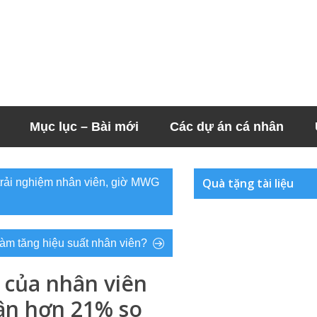
Mục lục – Bài mới
Các dự án cá nhân
Quà tặng tài liệu
trải nghiệm nhân viên, giờ MWG
 làm tăng hiệu suất nhân viên?
 của nhân viên
uận hơn 21% so