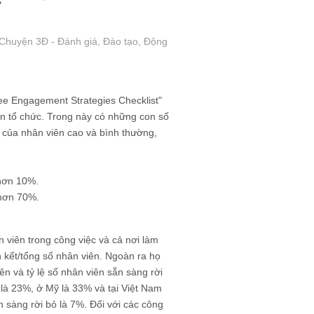
 Chuyện 3Đ - Đánh giá, Đào tạo, Động
e Engagement Strategies Checklist"
n tổ chức. Trong này có những con số
t của nhân viên cao và bình thường,
 hơn 10%.
 hơn 70%.
n viên trong công việc và cả nơi làm
n kết/tổng số nhân viên. Ngoàn ra họ
ên và tỷ lệ số nhân viên sẵn sàng rời
i là 23%, ở Mỹ là 33% và tại Việt Nam
n sàng rời bỏ là 7%. Đối với các công