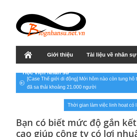
Giới thiệu
Tài liệu về nhân sự
Học viện Nhân sư
[Case Thế giới di động] Mới hôm nào còn tung hô 
đã sa thải khoảng 21.000 người
Thời gian làm việc linh hoạt có
Bạn có biết mức độ gắn kết
cao giúp công ty có lợi nh