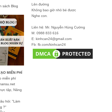
Lên đường
ản sách Blog
Không bao giờ nhỏ bé được
Nghe con.
Liên hệ: Mr. Nguyễn Hùng Cường
M: 0988 833 616
E: kinhcan24@gmail.com
Fb: fb.com/kinhcan24
TẠO MIỄN PHÍ
o miễn phí
hansu.net
hực tập, Nâng
 câu hỏi: "Làm
g ?"