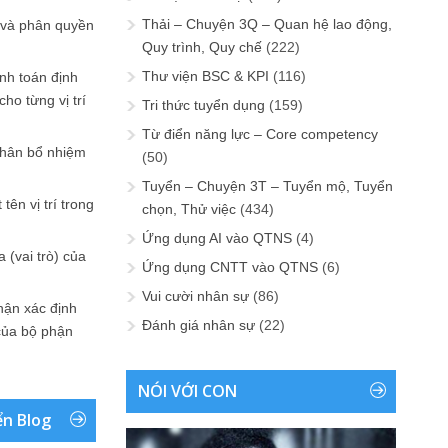
Thải – Chuyện 3Q – Quan hệ lao động,
 và phân quyền
Quy trình, Quy chế
(222)
Thư viện BSC & KPI
(116)
ính toán định
ho từng vị trí
Tri thức tuyển dụng
(159)
Từ điển năng lực – Core competency
phân bổ nhiệm
(50)
Tuyển – Chuyện 3T – Tuyển mộ, Tuyển
tên vị trí trong
chọn, Thử việc
(434)
Ứng dụng AI vào QTNS
(4)
 (vai trò) của
Ứng dụng CNTT vào QTNS
(6)
Vui cười nhân sự
(86)
hận xác định
Đánh giá nhân sự
(22)
của bộ phận
NÓI VỚI CON
ển Blog