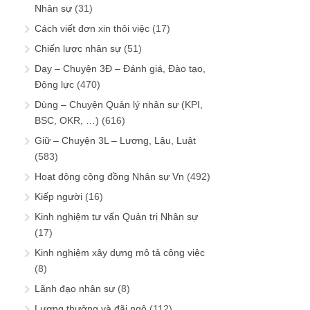
Nhân sự
(31)
Cách viết đơn xin thôi việc
(17)
Chiến lược nhân sự
(51)
Dạy – Chuyện 3Đ – Đánh giá, Đào tạo,
Động lực
(470)
Dùng – Chuyện Quản lý nhân sự (KPI,
BSC, OKR, …)
(616)
Giữ – Chuyện 3L – Lương, Lậu, Luật
(583)
Hoạt động cộng đồng Nhân sự Vn
(492)
Kiếp người
(16)
Kinh nghiệm tư vấn Quản trị Nhân sự
(17)
Kinh nghiệm xây dựng mô tả công việc
(8)
Lãnh đạo nhân sự
(8)
Lương thưởng và đãi ngộ
(112)