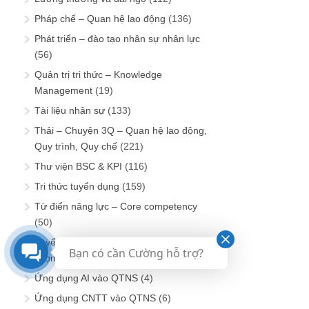
Pháp chế – Quan hệ lao động
(136)
Phát triển – đào tạo nhân sự nhân lực
(56)
Quản trị tri thức – Knowledge
Management
(19)
Tài liệu nhân sự
(133)
Thải – Chuyện 3Q – Quan hệ lao động,
Quy trình, Quy chế
(221)
Thư viện BSC & KPI
(116)
Tri thức tuyển dụng
(159)
Từ điển năng lực – Core competency
(50)
Tuyển – Chuyện 3T – Tuyển mộ, Tuyển
Bạn có cần Cường hỗ trợ?
chọn, Thử việc
(434)
Ứng dụng AI vào QTNS
(4)
Ứng dụng CNTT vào QTNS
(6)