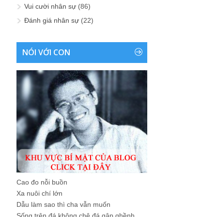
Vui cười nhân sự
(86)
Đánh giá nhân sự
(22)
NÓI VỚI CON
Cao đo nỗi buồn
Xa nuôi chí lớn
Dẫu làm sao thì cha vẫn muốn
Sống trên đá không chê đá gập ghềnh