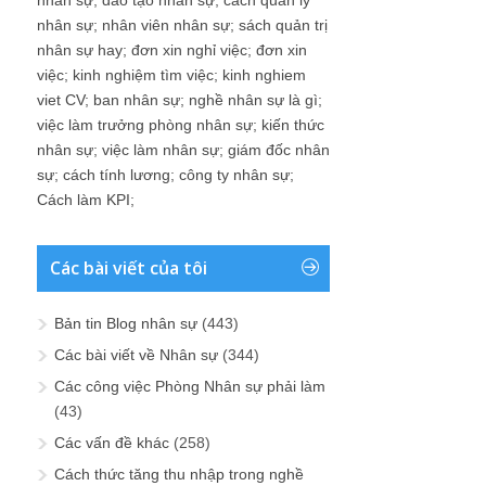
nhân sự
;
đào tạo nhân sự
;
cach quan ly
nhân sự
;
nhân viên nhân sự
;
sách quản trị
nhân sự hay
;
đơn xin nghỉ việc
;
đơn xin
việc
;
kinh nghiệm tìm việc
;
kinh nghiem
viet CV
;
ban nhân sự
;
nghề nhân sự là gì
;
việc làm trưởng phòng nhân sự
;
kiến thức
nhân sự
;
việc làm nhân sự
;
giám đốc nhân
sự
;
cách tính lương
;
công ty nhân sự
;
Cách làm KPI
;
Các bài viết của tôi
Bản tin Blog nhân sự
(443)
Các bài viết về Nhân sự
(344)
Các công việc Phòng Nhân sự phải làm
(43)
Các vấn đề khác
(258)
Cách thức tăng thu nhập trong nghề