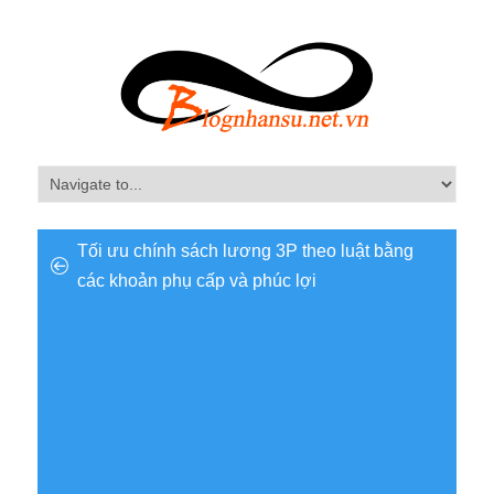
Tối ưu chính sách lương 3P theo luật bằng
các khoản phụ cấp và phúc lợi