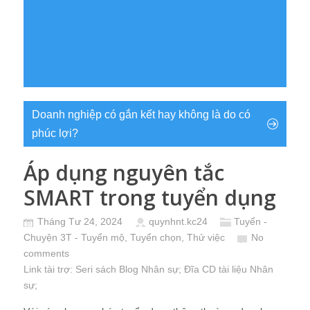
Doanh nghiệp có gắn kết hay không là do có
phúc lợi?
Áp dụng nguyên tắc
SMART trong tuyển dụng
Tháng Tư 24, 2024
quynhnt.kc24
Tuyển -
Chuyện 3T - Tuyển mộ, Tuyển chọn, Thử việc
No
comments
Link tài trợ:
Seri sách Blog Nhân sự
; Đĩa CD
tài liệu Nhân
sự
;