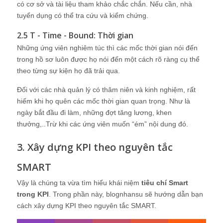
có cơ sở và tài liệu tham khảo chắc chắn. Nếu cần, nhà
tuyển dụng có thể tra cứu và kiểm chứng.
2.5 T - Time - Bound: Thời gian
Những ứng viên nghiêm túc thì các mốc thời gian nói đến
trong hồ sơ luôn được họ nói đến một cách rõ ràng cụ thể
theo từng sự kiện họ đã trải qua.
Đối với các nhà quản lý có thâm niên và kinh nghiệm, rất
hiếm khi họ quên các mốc thời gian quan trọng. Như là
ngày bắt đầu đi làm, những đợt tăng lương, khen
thưởng,..Trừ khi các ứng viên muốn “ém” nội dung đó.
3. Xây dựng KPI theo nguyên tắc
SMART
Vậy là chúng ta vừa tìm hiểu khái niệm
tiêu chí Smart
trong KPI
. Trong phần này, blognhansu sẽ hướng dẫn bạn
cách xây dựng KPI theo nguyên tắc SMART.