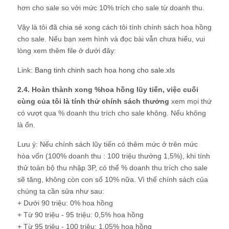
hơn cho sale so với mức 10% trích cho sale từ doanh thu.
Vậy là tôi đã chia sẻ xong cách tôi tính chính sách hoa hồng
cho sale. Nếu bạn xem hình và đọc bài vẫn chưa hiểu, vui
lòng xem thêm file ở dưới đây:
Link:
Bang tinh chinh sach hoa hong cho sale.xls
2.4. Hoàn thành xong %hoa hồng lũy tiến, việc cuối
cùng của tôi là tính thử chính sách thưởng
xem mọi thứ
có vượt qua % doanh thu trích cho sale không. Nếu không
là ổn.
Lưu ý: Nếu chính sách lũy tiến có thêm mức ở trên mức
hòa vốn (100% doanh thu : 100 triệu thưởng 1,5%), khi tính
thử toàn bộ thu nhập 3P, có thể % doanh thu trích cho sale
sẽ tăng, không còn con số 10% nữa. Vì thế chính sách của
chúng ta cần sửa như sau:
+ Dưới 90 triệu: 0% hoa hồng
+ Từ 90 triệu - 95 triệu: 0,5% hoa hồng
+ Từ 95 triệu - 100 triệu: 1,05% hoa hồng