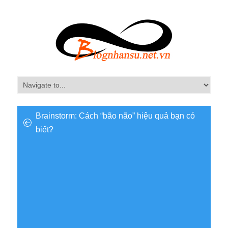
Brainstorm: Cách “bão não” hiệu quả bạn có
biết?