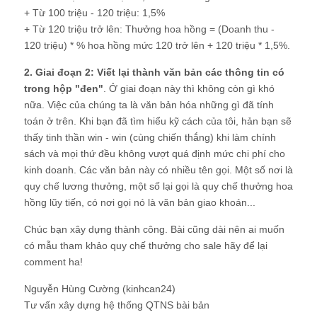
+ Từ 100 triệu - 120 triệu: 1,5%
+ Từ 120 triệu trở lên: Thưởng hoa hồng = (Doanh thu -
120 triệu) * % hoa hồng mức 120 trở lên + 120 triệu * 1,5%.
2. Giai đoạn 2: Viết lại thành văn bản các thông tin có
trong hộp "đen"
. Ở giai đoạn này thì không còn gì khó
nữa. Việc của chúng ta là văn bản hóa những gì đã tính
toán ở trên. Khi bạn đã tìm hiểu kỹ cách của tôi, hản bạn sẽ
thấy tinh thần win - win (cùng chiến thắng) khi làm chính
sách và mọi thứ đều không vượt quá định mức chi phí cho
kinh doanh. Các văn bản này có nhiều tên gọi. Một số nơi là
quy chế lương thưởng, một số lại gọi là quy chế thưởng hoa
hồng lũy tiến, có nơi gọi nó là văn bản giao khoán...
Chúc bạn xây dựng thành công. Bài cũng dài nên ai muốn
có mẫu tham khảo quy chế thưởng cho sale hãy để lại
comment ha!
Nguyễn Hùng Cường (kinhcan24)
Tư vấn xây dựng hệ thống QTNS bài bản