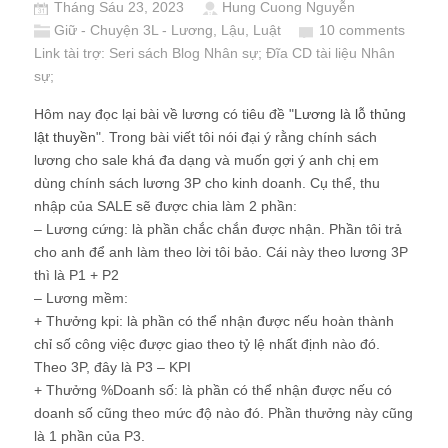
Tháng Sáu 23, 2023
Hung Cuong Nguyễn
Giữ - Chuyện 3L - Lương, Lậu, Luật
10 comments
Link tài trợ:
Seri sách Blog Nhân sự
; Đĩa CD
tài liệu Nhân
sự
;
Hôm nay đọc lại bài về lương có tiêu đề "
Lương là lỗ thủng
lật thuyền
". Trong bài viết tôi nói đại ý rằng chính sách
lương cho sale khá đa dạng và muốn gợi ý anh chị em
dùng chính sách lương 3P cho kinh doanh. Cụ thể, thu
nhập của SALE sẽ được chia làm 2 phần:
– Lương cứng: là phần chắc chắn được nhận. Phần tôi trả
cho anh để anh làm theo lời tôi bảo. Cái này theo lương 3P
thì là P1 + P2
– Lương mềm:
+ Thưởng kpi: là phần có thể nhận được nếu hoàn thành
chỉ số công việc được giao theo tỷ lệ nhất định nào đó.
Theo 3P, đây là P3 – KPI
+ Thưởng %Doanh số: là phần có thể nhận được nếu có
doanh số cũng theo mức độ nào đó. Phần thưởng này cũng
là 1 phần của P3.