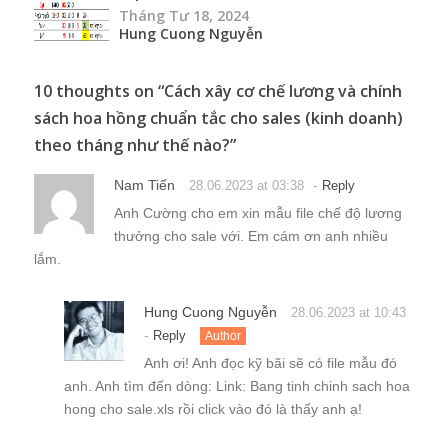
Tháng Tư 18, 2024
Hung Cuong Nguyễn
10 thoughts on “
Cách xây cơ chế lương và chính
sách hoa hồng chuẩn tắc cho sales (kinh doanh)
theo tháng như thế nào?
”
Nam Tiến
-
28.06.2023 at 03:38
Reply
Anh Cường cho em xin mẫu file chế độ lương
thưởng cho sale với. Em cám ơn anh nhiều
lắm.
Hung Cuong Nguyễn
28.06.2023 at 10:43
-
Reply
Author
Anh ơi! Anh đọc kỹ bãi sẽ có file mẫu đó
anh. Anh tìm đến dòng: Link: Bang tinh chinh sach hoa
hong cho sale.xls rồi click vào đó là thấy anh ạ!