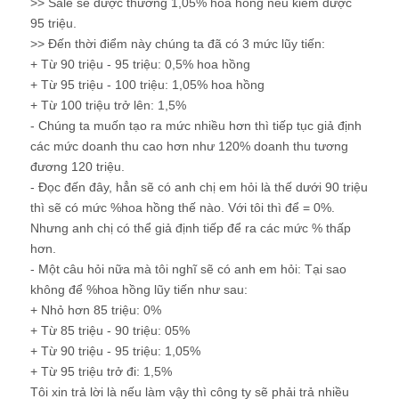
>> Sale sẽ được thưởng 1,05% hoa hồng nếu kiếm được
95 triệu.
>> Đến thời điểm này chúng ta đã có 3 mức lũy tiến:
+ Từ 90 triệu - 95 triệu: 0,5% hoa hồng
+ Từ 95 triệu - 100 triệu: 1,05% hoa hồng
+ Từ 100 triệu trở lên: 1,5%
- Chúng ta muốn tạo ra mức nhiều hơn thì tiếp tục giả định
các mức doanh thu cao hơn như 120% doanh thu tương
đương 120 triệu.
- Đọc đến đây, hẳn sẽ có anh chị em hỏi là thế dưới 90 triệu
thì sẽ có mức %hoa hồng thế nào. Với tôi thì để = 0%.
Nhưng anh chị có thể giả định tiếp để ra các mức % thấp
hơn.
- Một câu hỏi nữa mà tôi nghĩ sẽ có anh em hỏi: Tại sao
không để %hoa hồng lũy tiến như sau:
+ Nhỏ hơn 85 triệu: 0%
+ Từ 85 triệu - 90 triệu: 05%
+ Từ 90 triệu - 95 triệu: 1,05%
+ Từ 95 triệu trở đi: 1,5%
Tôi xin trả lời là nếu làm vậy thì công ty sẽ phải trả nhiều