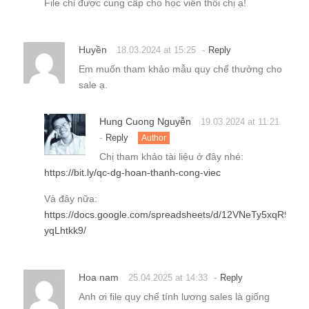
File chỉ được cung cấp cho học viên thôi chị ạ!
Huyền
-
18.03.2024 at 15:25
Reply
Em muốn tham khảo mẫu quy chế thưởng cho
sale ạ.
Hung Cuong Nguyễn
19.03.2024 at 11:21
-
Reply
Author
Chị tham khảo tài liệu ở đây nhé:
https://bit.ly/qc-dg-hoan-thanh-cong-viec
Và đây nữa:
https://docs.google.com/spreadsheets/d/12VNeTy5xqR9rL
yqLhtkk9/
Hoa nam
-
25.04.2025 at 14:33
Reply
Anh ơi file quy chế tính lương sales là giống