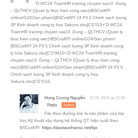
‘D:\KC24 Train\HR traning chuyen sau\3. Dung
– QLTHCV (Quan ly thuc hien cong viec)\BSCvsKPI
online\G24\San pham\[BSCvsKPI 24 P3 5 Chinh sach luong
3P Kinh doanh cong ty hoa Sakura.xlsx]CS’!I15+’D:\KC24
Train\HR traning chuyen sau\3. Dung – QLTHCV (Quan ly
thuc hien cong viec)\BSCvsKPI online\G24\San pham\
[BSCvsKPI 24 P3 5 Chinh sach luong 3P Kinh doanh cong
ty hoa Sakura.xlsx]CS’!M15+’D:\KC24 Train\HR traning
chuyen sau\3. Dung – QLTHCV (Quan ly thuc hien cong
viec)\BSCvsKPI online\G24\San pham\[BSCvsKPI 24 P3 5
Chinh sach luong 3P Kinh doanh cong ty hoa
Sakura.xlsx]CS’!O15
Hung Cuong Nguyễn
22.01.2024 at 13:50
-
Reply
Author
File theo đường link là sản phẩm của lớp
học Kỹ thuật xây dựng hệ thống QT hiệu suất theo
BSCvsKPI:
https://daotaonhansu.net/kpi