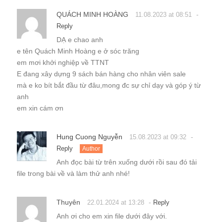
QUÁCH MINH HOÀNG
-
11.08.2023 at 08:51
Reply
DẠ e chao anh
e tên Quách Minh Hoàng e ở sóc trăng
em mơi khởi nghiệp về TTNT
E đang xây dựng 9 sách bán hàng cho nhân viên sale
mà e ko bít bắt đầu từ đâu,mong đc sự chỉ dạy và góp ý từ
anh
em xin cám ơn
Hung Cuong Nguyễn
-
15.08.2023 at 09:32
Reply
Author
Anh đọc bài từ trên xuống dưới rồi sau đó tải
file trong bài về và làm thử anh nhé!
Thuyên
-
22.01.2024 at 13:28
Reply
Anh ơi cho em xin file dưới đây với.