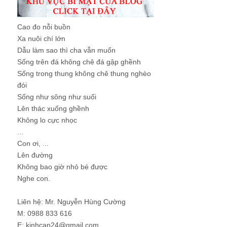
Cao đo nỗi buồn
Xa nuôi chí lớn
Dẫu làm sao thì cha vẫn muốn
Sống trên đá không chê đá gập ghềnh
Sống trong thung không chê thung nghèo
đói
Sống như sông như suối
Lên thác xuống ghềnh
Không lo cực nhọc
...
Con ơi, ...
Lên đường
Không bao giờ nhỏ bé được
Nghe con.
Liên hệ: Mr. Nguyễn Hùng Cường
M: 0988 833 616
E: kinhcan24@gmail.com