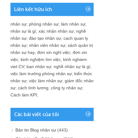
Liên kết hữu ích
nhân sự
;
phòng nhân sự
;
làm nhân sự
;
nhân sự là gì
;
xác nhận nhân sự
;
nghề
nhân sự
;
đào tạo nhân sự
;
cach quan ly
nhân sự
;
nhân viên nhân sự
;
sách quản trị
nhân sự hay
;
đơn xin nghỉ việc
;
đơn xin
việc
;
kinh nghiệm tìm việc
;
kinh nghiem
viet CV
;
ban nhân sự
;
nghề nhân sự là gì
;
việc làm trưởng phòng nhân sự
;
kiến thức
nhân sự
;
việc làm nhân sự
;
giám đốc nhân
sự
;
cách tính lương
;
công ty nhân sự
;
Cách làm KPI
;
Các bài viết của tôi
Bản tin Blog nhân sự
(443)