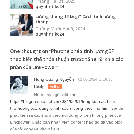
Tháng Hai 21, 2025
quynhnt.kc24
Lương tháng 13 là gì? Cách tính lương
tháng 1...
Tháng Mười Hai 9, 2024
quynhnt.kc24
One thought on “
Phương pháp tính lương 3P
theo biến thể thỏa thuận trước tổng rồi chia các
phần của LinkPower
”
Hung Cuong Nguyễn
-
01.05.2024 at 18:15
Reply
Author
Hôm nay ngồi viết bài:
https://blognhansu.net.vn/2024/05/01/tong-ket-cac-bien-
the-huong-xay-dung-chinh-sach-luong-theo-mo-hinh-3p/
thì
phát hiện ra cách làm theo nội dung ở trên không phải của
Linkpower. Chắc bạn nhân viên content nào đó đã vào blog
của tôi copy và xào nấu lại.