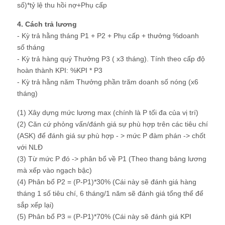
số)*tỷ lệ thu hồi nợ+Phụ cấp
4. Cách trả lương
- Kỳ trả hằng tháng P1 + P2 + Phụ cấp + thưởng %doanh
số tháng
- Kỳ trả hàng quý Thưởng P3 ( x3 tháng). Tính theo cấp độ
hoàn thành KPI: %KPI * P3
- Kỳ trả hằng năm Thưởng phần trăm doanh số nóng (x6
tháng)
(1) Xây dựng mức lương max (chính là P tối đa của vị trí)
(2) Căn cứ phỏng vấn/đánh giá sự phù hợp trên các tiêu chí
(ASK) để đánh giá sự phù hợp - > mức P đàm phán -> chốt
với NLĐ
(3) Từ mức P đó -> phân bổ về P1 (Theo thang bảng lương
mà xếp vào ngạch bậc)
(4) Phân bổ P2 = (P-P1)*30% (Cái này sẽ đánh giá hàng
tháng 1 số tiêu chí, 6 tháng/1 năm sẽ đánh giá tổng thể để
sắp xếp lại)
(5) Phân bổ P3 = (P-P1)*70% (Cái này sẽ đánh giá KPI