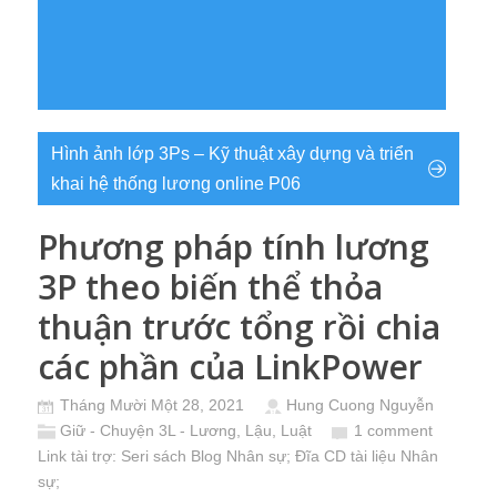
Hình ảnh lớp 3Ps – Kỹ thuật xây dựng và triển
khai hệ thống lương online P06
Phương pháp tính lương
3P theo biến thể thỏa
thuận trước tổng rồi chia
các phần của LinkPower
Tháng Mười Một 28, 2021
Hung Cuong Nguyễn
Giữ - Chuyện 3L - Lương, Lậu, Luật
1 comment
Link tài trợ:
Seri sách Blog Nhân sự
; Đĩa CD
tài liệu Nhân
sự
;