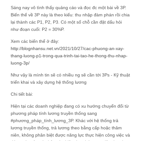
Sáng nay vô tình thấy quảng cáo và đọc đc một bài về 3P.
Biến thể về 3P này là theo kiểu: thu nhập đàm phán rồi chia
lại thành các P1, P2, P3. Có một số chỗ cần đặt dấu hỏi
như đoạn cuối: P2 = 30%P.
Xem các biến thể ở đây:
http://blognhansu.net.vn/2021/10/27/cac-phuong-an-xay-
thang-luong-p1-trong-qua-trinh-tai-tao-he-thong-thu-nhap-
luong-3p/
Như vậy là mình tin sẽ có nhiều ng sẽ cần tới 3Ps - Kỹ thuật
triển khai và xây dựng hệ thống lương
Chi tiết bài:
Hiện tại các doanh nghiệp đang có xu hướng chuyển đổi từ
phương pháp tính lương truyền thống sang
#phương_pháp_tính_lương_3P. Khác với hệ thống trả
lương truyền thống, trả lương theo bằng cấp hoặc thâm
niên, không phân biệt được năng lực thực hiện công việc và