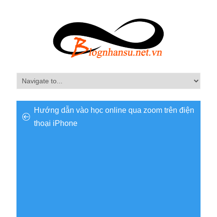
Hướng dẫn vào học online qua zoom trên điện
thoại iPhone