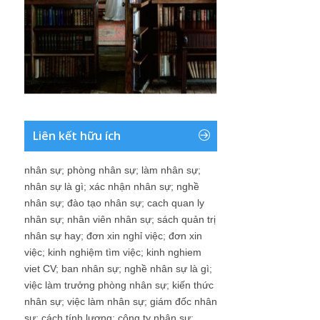
Liên kết hữu ích
nhân sự
;
phòng nhân sự
;
làm nhân sự
;
nhân sự là gì
;
xác nhận nhân sự
;
nghề
nhân sự
;
đào tạo nhân sự
;
cach quan ly
nhân sự
;
nhân viên nhân sự
;
sách quản trị
nhân sự hay
;
đơn xin nghỉ việc
;
đơn xin
việc
;
kinh nghiệm tìm việc
;
kinh nghiem
viet CV
;
ban nhân sự
;
nghề nhân sự là gì
;
việc làm trưởng phòng nhân sự
;
kiến thức
nhân sự
;
việc làm nhân sự
;
giám đốc nhân
sự
;
cách tính lương
;
công ty nhân sự
;