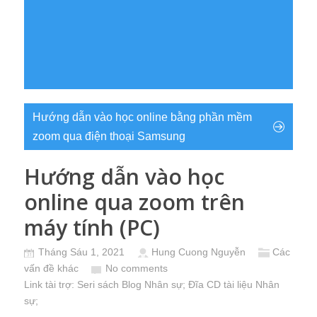
Hướng dẫn vào học online bằng phần mềm
zoom qua điện thoại Samsung
Hướng dẫn vào học
online qua zoom trên
máy tính (PC)
Tháng Sáu 1, 2021
Hung Cuong Nguyễn
Các
vấn đề khác
No comments
Link tài trợ:
Seri sách Blog Nhân sự
; Đĩa CD
tài liệu Nhân
sự
;