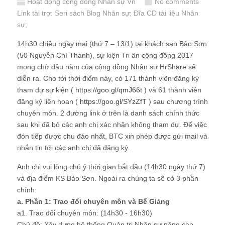
Hoạt động cộng đồng Nhân sự Vn
No comments
Link tài trợ:
Seri sách Blog Nhân sự
; Đĩa CD
tài liệu Nhân
sự
;
14h30 chiều ngày mai (thứ 7 – 13/1) tại khách sạn Bảo Sơn
(50 Nguyễn Chí Thanh), sự kiện Tri ân cộng đồng 2017
mong chờ đầu năm của cộng đồng Nhân sự HrShare sẽ
diễn ra. Cho tới thời điểm này, có 171 thành viên đăng ký
tham dự sự kiện (
https://goo.gl/qmJ66t
) và 61 thành viên
đăng ký liên hoan (
https://goo.gl/SYzZfT
) sau chương trình
chuyên môn. 2 đường link ở trên là danh sách chính thức
sau khi đã bỏ các anh chị xác nhận không tham dự. Để việc
đón tiếp được chu đáo nhất, BTC xin phép được gửi mail và
nhắn tin tới các anh chị đã đăng ký.
Anh chị vui lòng chú ý thời gian bắt đầu (14h30 ngày thứ 7)
và địa điểm KS Bảo Sơn. Ngoài ra chúng ta sẽ có 3 phần
chính:
a. Phần 1: Trao đổi chuyên môn và Bế Giảng
a1. Trao đổi chuyên môn: (14h30 - 16h30)
Chủ đề: Xây dựng hệ thống Quản trị Nhân sự nâng cao