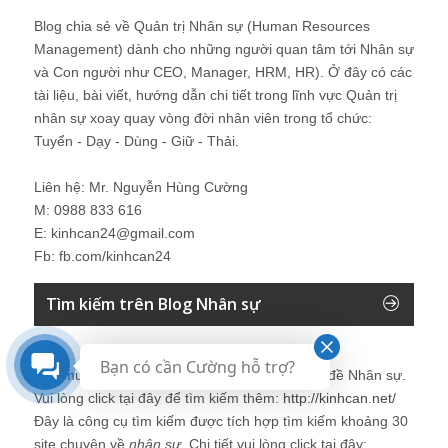
Blog chia sẻ về Quản trị Nhân sự (Human Resources
Management) dành cho những người quan tâm tới Nhân sự
và Con người như CEO, Manager, HRM, HR). Ở đây có các
tài liệu, bài viết, hướng dẫn chi tiết trong lĩnh vực Quản trị
nhân sự xoay quay vòng đời nhân viên trong tổ chức:
Tuyển - Dạy - Dùng - Giữ - Thải.
Liên hệ: Mr. Nguyễn Hùng Cường
M: 0988 833 616
E: kinhcan24@gmail.com
Fb: fb.com/kinhcan24
Tìm kiếm trên Blog Nhân sự
Bạn có cần Cường hỗ trợ?
Bạn muốn tìm kiếm thêm thông tin về các vấn đề
Nhân sự
.
Vui lòng click tại đây để tìm kiếm thêm:
http://kinhcan.net/
Đây là công cụ tìm kiếm được tích hợp tìm kiếm khoảng 30
site chuyên về
nhân sự
. Chi tiết vui lòng click tại đây: