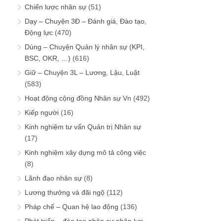
Chiến lược nhân sự
(51)
Dạy – Chuyện 3Đ – Đánh giá, Đào tạo,
Động lực
(470)
Dùng – Chuyện Quản lý nhân sự (KPI,
BSC, OKR, …)
(616)
Giữ – Chuyện 3L – Lương, Lậu, Luật
(583)
Hoạt động cộng đồng Nhân sự Vn
(492)
Kiếp người
(16)
Kinh nghiệm tư vấn Quản trị Nhân sự
(17)
Kinh nghiệm xây dựng mô tả công việc
(8)
Lãnh đạo nhân sự
(8)
Lương thưởng và đãi ngộ
(112)
Pháp chế – Quan hệ lao động
(136)
Phát triển – đào tạo nhân sự nhân lực