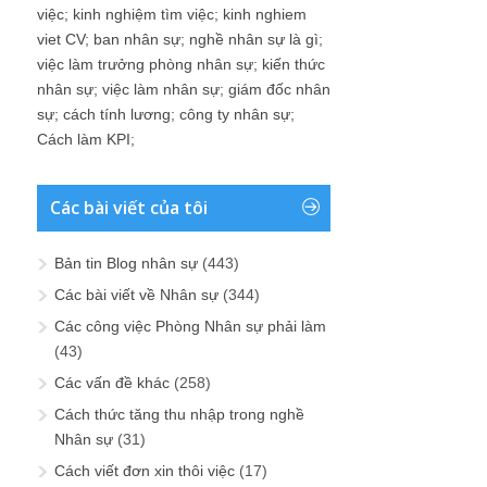
việc
;
kinh nghiệm tìm việc
;
kinh nghiem
viet CV
;
ban nhân sự
;
nghề nhân sự là gì
;
việc làm trưởng phòng nhân sự
;
kiến thức
nhân sự
;
việc làm nhân sự
;
giám đốc nhân
sự
;
cách tính lương
;
công ty nhân sự
;
Cách làm KPI
;
Các bài viết của tôi
Bản tin Blog nhân sự
(443)
Các bài viết về Nhân sự
(344)
Các công việc Phòng Nhân sự phải làm
(43)
Các vấn đề khác
(258)
Cách thức tăng thu nhập trong nghề
Nhân sự
(31)
Cách viết đơn xin thôi việc
(17)