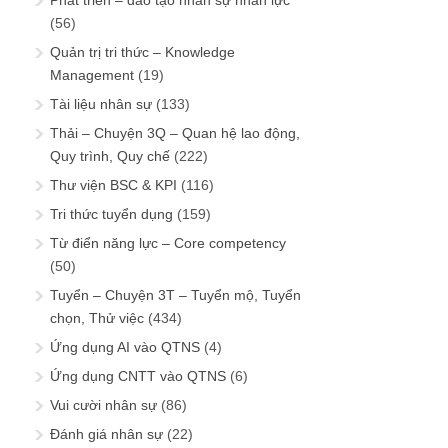
(56)
Quản trị tri thức – Knowledge
Management
(19)
Tài liệu nhân sự
(133)
Thải – Chuyện 3Q – Quan hệ lao động,
Quy trình, Quy chế
(222)
Thư viện BSC & KPI
(116)
Tri thức tuyển dụng
(159)
Từ điển năng lực – Core competency
(50)
Tuyển – Chuyện 3T – Tuyển mộ, Tuyển
chọn, Thử việc
(434)
Ứng dụng AI vào QTNS
(4)
Ứng dụng CNTT vào QTNS
(6)
Vui cười nhân sự
(86)
Đánh giá nhân sự
(22)