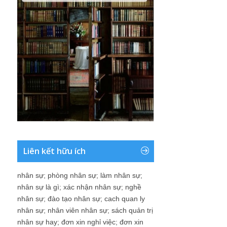
Liên kết hữu ích
nhân sự
;
phòng nhân sự
;
làm nhân sự
;
nhân sự là gì
;
xác nhận nhân sự
;
nghề
nhân sự
;
đào tạo nhân sự
;
cach quan ly
nhân sự
;
nhân viên nhân sự
;
sách quản trị
nhân sự hay
;
đơn xin nghỉ việc
;
đơn xin