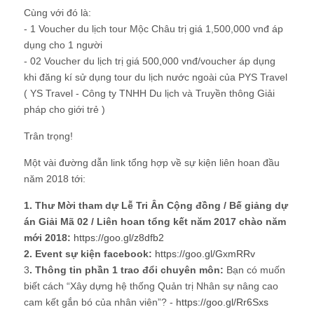
Cùng với đó là:
- 1 Voucher du lịch tour Mộc Châu trị giá 1,500,000 vnđ áp
dụng cho 1 người
- 02 Voucher du lịch trị giá 500,000 vnđ/voucher áp dụng
khi đăng kí sử dụng tour du lịch nước ngoài của PYS Travel
( YS Travel - Công ty TNHH Du lịch và Truyền thông Giải
pháp cho giới trẻ )
Trân trọng!
Một vài đường dẫn link tổng hợp về sự kiện liên hoan đầu
năm 2018 tới:
1. Thư Mời tham dự Lễ Tri Ân Cộng đồng / Bế giảng dự
án Giải Mã 02 / Liên hoan tổng kết năm 2017 chào năm
mới 2018:
https://goo.gl/z8dfb2
2. Event sự kiện facebook:
https://goo.gl/GxmRRv
3
. Thông tin phần 1 trao đổi chuyên môn:
Bạn có muốn
biết cách “Xây dựng hệ thống Quản trị Nhân sự nâng cao
cam kết gắn bó của nhân viên”? -
https://goo.gl/Rr6Sxs