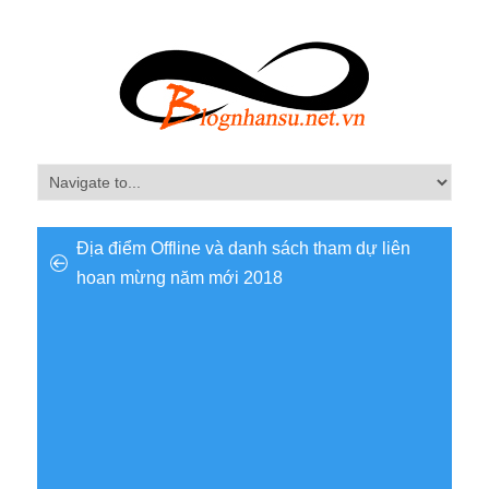
Địa điểm Offline và danh sách tham dự liên
hoan mừng năm mới 2018