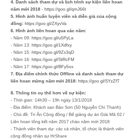
4. Danh sách tham dự và lịch trình sự kiện liên hoan
năm mới 2018
-
https://goo.gl/qmJ66t
5. Hình ảnh huấn luyện viên và diễn giả của cộng
đồng:
https://goo.gl/ZXyvVa
6. Hình ảnh liên hoan qua các năm:
- Năm 09:
https://goo.gl/u5PyLa
- Năm 13:
https://goo.gl/1Xdfxy
- Năm 15:
https://goo.gl/9Zx3qD
- Năm 16:
https://goo.gl/StRcFM
- Năm 17:
https://goo.gl/BFy5ox
7. Địa điểm chính thức Offline và danh sách tham dự
liên hoan mừng năm mới 2018:
https://goo.gl/SYzZfT
8. Thông tin cụ thể hơn về sự kiện:
- Thời gian: 14h30 – 19h ngày 13/1/2018
- Địa điểm: Khách sạn Bảo Sơn (50 Nguyễn Chí Thanh)
- Chủ đề: Tri Ân Cộng đồng / Bế giảng dự án Giải Mã 02 /
Liên hoan tổng kết năm 2017 chào năm mới 2018
- Thành viên tham dự: các cá nhân, tổ chức là thành viên
cộng đồng nhân sự HrShare