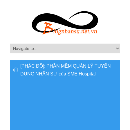
[PHÁC ĐỒ]: PHẦN MỀM QUẢN LÝ TUYỂN
DỤNG NHÂN SỰ của SME Hospital