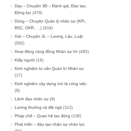
Dạy – Chuyện 3Đ – Đánh giá, Đào tạo,
Động lực
(470)
Dùng – Chuyện Quản lý nhân sự (KPI,
BSC, OKR, …)
(616)
Giữ – Chuyện 3L – Lương, Lậu, Luật
(582)
Hoạt động cộng đồng Nhân sự Vn
(492)
Kiếp người
(16)
Kinh nghiệm tư vấn Quản trị Nhân sự
(17)
Kinh nghiệm xây dựng mô tả công việc
(8)
Lãnh đạo nhân sự
(8)
Lương thưởng và đãi ngộ
(112)
Pháp chế – Quan hệ lao động
(136)
Phát triển – đào tạo nhân sự nhân lực
(56)