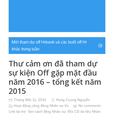
Mời tham dự off Hrbank và các buổi off Hr
khác trong tuần
Thư cảm ơn đã tham dự
sự kiện Off gặp mặt đầu
năm 2016 – tổng kết năm
2015
Tháng Một 11, 2016
Hung Cuong Nguyễn
Hoạt động cộng đồng Nhân sự Vn
No comments
Link tài trợ:
Seri sách Blog Nhân sự
; Đĩa CD
tài liệu Nhân