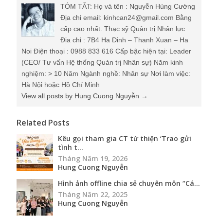
TÓM TẮT: Họ và tên : Nguyễn Hùng Cường
Địa chỉ email: kinhcan24@gmail.com Bằng
cấp cao nhất: Thạc sỹ Quản trị Nhân lực
Địa chỉ : 7B4 Ha Dinh – Thanh Xuan – Ha
Noi Điện thoại : 0988 833 616 Cấp bậc hiện tại: Leader
(CEO/ Tư vấn Hệ thống Quản trị Nhân sự) Năm kinh
nghiệm: > 10 Năm Ngành nghề: Nhân sự Nơi làm việc:
Hà Nội hoặc Hồ Chí Minh
View all posts by Hung Cuong Nguyễn
→
Related Posts
Kêu gọi tham gia CT từ thiện ‘Trao gửi
tình t...
Tháng Năm 19, 2026
Hung Cuong Nguyễn
Hình ảnh offline chia sẻ chuyên môn “Cá...
Tháng Năm 22, 2025
Hung Cuong Nguyễn