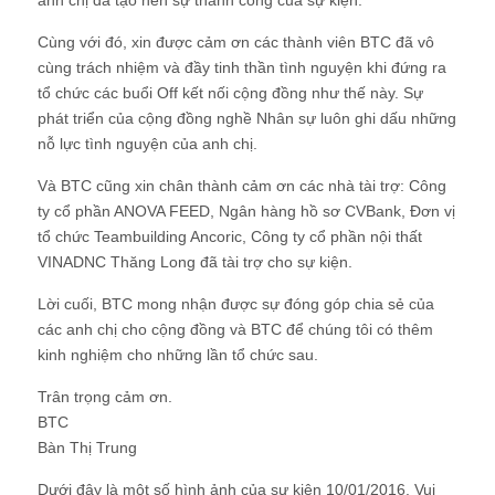
anh chị đã tạo nên sự thành công của sự kiện.
Cùng với đó, xin được cảm ơn các thành viên BTC đã vô
cùng trách nhiệm và đầy tinh thần tình nguyện khi đứng ra
tổ chức các buổi Off kết nối cộng đồng như thế này. Sự
phát triển của cộng đồng nghề Nhân sự luôn ghi dấu những
nỗ lực tình nguyện của anh chị.
Và BTC cũng xin chân thành cảm ơn các nhà tài trợ: Công
ty cổ phần ANOVA FEED, Ngân hàng hồ sơ CVBank, Đơn vị
tổ chức Teambuilding Ancoric, Công ty cổ phần nội thất
VINADNC Thăng Long đã tài trợ cho sự kiện.
Lời cuối, BTC mong nhận được sự đóng góp chia sẻ của
các anh chị cho cộng đồng và BTC để chúng tôi có thêm
kinh nghiệm cho những lần tổ chức sau.
Trân trọng cảm ơn.
BTC
Bàn Thị Trung
Dưới đây là một số hình ảnh của sự kiện 10/01/2016. Vui