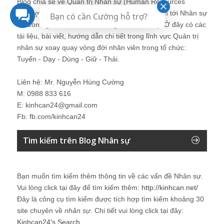
Blog chia sẻ về Quản trị Nhân sự (Human Resources
Management) dành cho những người quan tâm tới Nhân sự
Bạn có cần Cường hỗ trợ?
và Con người như CEO, Manager, HRM, HR). Ở đây có các
tài liệu, bài viết, hướng dẫn chi tiết trong lĩnh vực Quản trị
nhân sự xoay quay vòng đời nhân viên trong tổ chức:
Tuyển - Dạy - Dùng - Giữ - Thải.
Liên hệ: Mr. Nguyễn Hùng Cường
M: 0988 833 616
E: kinhcan24@gmail.com
Fb: fb.com/kinhcan24
Tìm kiếm trên Blog Nhân sự
Bạn muốn tìm kiếm thêm thông tin về các vấn đề
Nhân sự
.
Vui lòng click tại đây để tìm kiếm thêm:
http://kinhcan.net/
Đây là công cụ tìm kiếm được tích hợp tìm kiếm khoảng 30
site chuyên về
nhân sự
. Chi tiết vui lòng click tại đây:
Kinhcan24′s Search