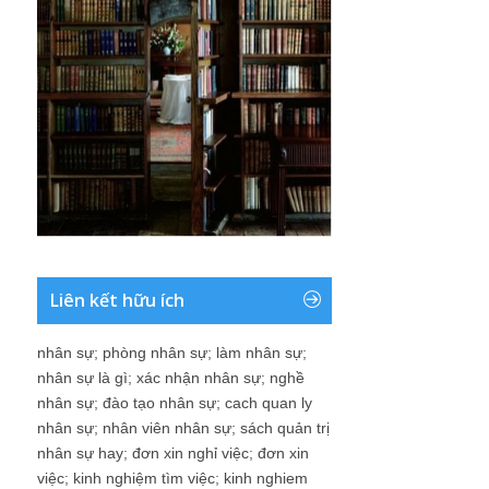
Liên kết hữu ích
nhân sự
;
phòng nhân sự
;
làm nhân sự
;
nhân sự là gì
;
xác nhận nhân sự
;
nghề
nhân sự
;
đào tạo nhân sự
;
cach quan ly
nhân sự
;
nhân viên nhân sự
;
sách quản trị
nhân sự hay
;
đơn xin nghỉ việc
;
đơn xin
việc
;
kinh nghiệm tìm việc
;
kinh nghiem