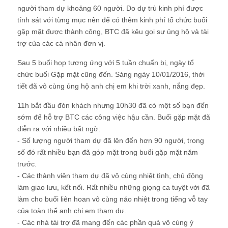
người tham dự khoảng 60 người. Do dự trù kinh phí được
tính sát với từng mục nên để có thêm kinh phí tổ chức buổi
gặp mặt được thành công, BTC đã kêu gọi sự ủng hộ và tài
trợ của các cá nhân đơn vị.
Sau 5 buổi họp tương ứng với 5 tuần chuẩn bị, ngày tổ
chức buổi Gặp mặt cũng đến. Sáng ngày 10/01/2016, thời
tiết đã vô cùng ủng hộ anh chị em khi trời xanh, nắng đẹp.
11h bắt đầu đón khách nhưng 10h30 đã có một số bạn đến
sớm để hỗ trợ BTC các công việc hậu cần. Buổi gặp mặt đã
diễn ra với nhiều bất ngờ:
- Số lượng người tham dự đã lên đến hơn 90 người, trong
số đó rất nhiều bạn đã góp mặt trong buổi gặp mặt năm
trước.
- Các thành viên tham dự đã vô cùng nhiệt tình, chủ động
làm giao lưu, kết nối. Rất nhiều những giọng ca tuyệt vời đã
làm cho buổi liên hoan vô cùng náo nhiệt trong tiếng vỗ tay
của toàn thể anh chị em tham dự.
- Các nhà tài trợ đã mang đến các phần quà vô cùng ý