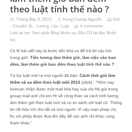
theo luật tính thế nào ?
Tháng Bảy 8, 2015
Hung Cuong Nguyễn
Giữ
- Chuyện 3L - Lương, Lậu, Luật
4 comments
Link tài trợ:
Seri sách Blog Nhân sự
; Đĩa CD
tài liệu Nhân
sự
;
Có lẽ bài viết này là bước tiến khá xa để trả lời câu hỏi
trong giới:
Tiền lương làm thêm giờ, làm việc vào ban
đêm, làm thêm giờ ban đêm theo luật tính thế nào ?
.
Từ lúc luật mới ra mọi người đã bàn:
Cách tính giờ làm
thêm và ca đêm theo luật mới 2013
(click)
: "Hôm nay
kinhcan nhận được một mail khá hay của chị Hà gửi trong
group mail anh chị em Hr về công thức và cách tính lương
làm thêm giờ theo luật mới và có so sánh với luật cũ. Thông
tin rất hữu ích cho tất cả mọi người. Vì vậy mạn phép chị,
Kc xin phép được đưa lên đây để các anh chị khác cùng
tham khảo."