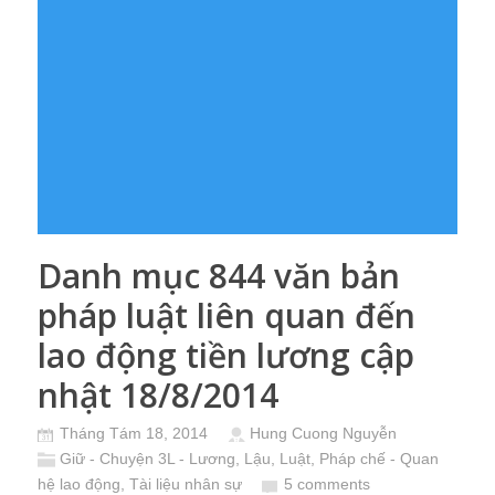
Danh mục 844 văn bản
pháp luật liên quan đến
lao động tiền lương cập
nhật 18/8/2014
Tháng Tám 18, 2014
Hung Cuong Nguyễn
Giữ - Chuyện 3L - Lương, Lậu, Luật
,
Pháp chế - Quan
hệ lao động
,
Tài liệu nhân sự
5 comments