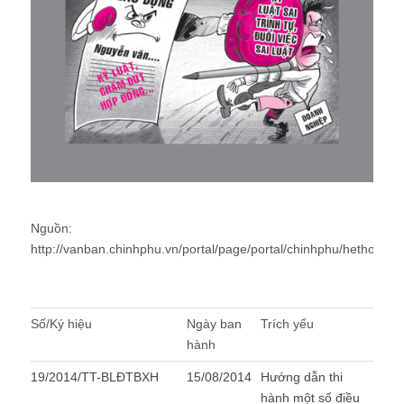
Nguồn:
http://vanban.chinhphu.vn/portal/page/portal/chinhphu/hethongv
Số/Ký hiệu
Ngày ban
Trích yếu
hành
19/2014/TT-BLĐTBXH
15/08/2014
Hướng dẫn thi
hành một số điều