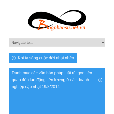
Khi ta sống cuộc đời nhạt nhẽo
Danh mục các văn bản pháp luật rút gọn liên
quan đến lao động tiền lương ở các doanh
nghiệp cập nhật 19/8/2014