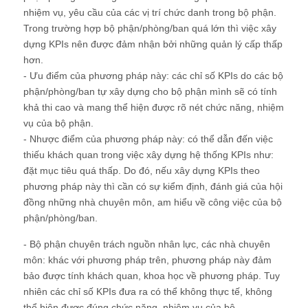
nhiệm vụ, yêu cầu của các vị trí chức danh trong bộ phận.
Trong trường hợp bộ phận/phòng/ban quá lớn thì việc xây
dựng KPIs nên được đảm nhận bởi những quản lý cấp thấp
hơn.
- Ưu điểm của phương pháp này: các chỉ số KPIs do các bộ
phận/phòng/ban tự xây dựng cho bộ phận mình sẽ có tính
khả thi cao và mang thể hiện được rõ nét chức năng, nhiệm
vụ của bộ phận.
- Nhược điểm của phương pháp này: có thể dẫn đến việc
thiếu khách quan trong việc xây dựng hệ thống KPIs như:
đặt mục tiêu quá thấp. Do đó, nếu xây dựng KPIs theo
phương pháp này thì cần có sự kiểm định, đánh giá của hội
đồng những nhà chuyên môn, am hiểu về công việc của bộ
phận/phòng/ban.
- Bộ phận chuyên trách nguồn nhân lực, các nhà chuyên
môn: khác với phương pháp trên, phương pháp này đảm
bảo được tính khách quan, khoa học về phương pháp. Tuy
nhiên các chỉ số KPIs đưa ra có thể không thực tế, không
thể hiện được đúng chức năng, nhiệm vụ của bộ