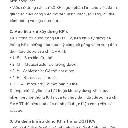
hiện công việc.
• Việc sử dụng các chỉ số KPIs góp phần làm cho việc đánh
giá thực hiện công việc trở nên minh bạch, rõ ràng, cụ thể,
công bằng và hiệu quả hơn...
2. Mục tiêu khi xây dựng KPIs
Là 1 công cụ dùng trong ĐGTHCV, nên khi xây dựng hệ
thống KPIs những nhà quản lý cũng cố gắng và hướng đến
đảm bảo được tiêu chí SMART:
• 1. S – Specific: Cụ thể
• 2. M – Measurable: Đo lường được
• 3. A – Achiveable: Có thể đạt được
• 4. R - Realistics:Thực tế
• 5. T – Timbound: Có thời hạn cụ thể
Không phải là yêu cầu bắt buộc khi xây dựng KPIs, tuy
nhiên nếu hệ thống KPIs cuả tổ chức đảm đạt được tiêu chí
SMART thì hiệu quả của đánh giá thực hiện công việc sẽ
rất cao.
3. Ưu điểm khi sử dụng KPIs trong ĐGTHCV
- Nó có thể là một cách rất nhanh cho thấy thành quả hiện