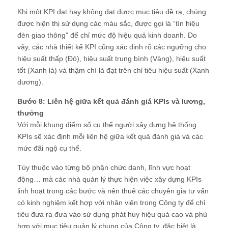
Khi một KPI đạt hay không đạt được mục tiêu đề ra, chúng
được hiện thị sử dụng các màu sắc, được gọi là “tín hiệu
đèn giao thông” để chỉ mức độ hiệu quả kinh doanh. Do
vậy, các nhà thiết kế KPI cũng xác định rõ các ngưỡng cho
hiệu suất thấp (Đỏ), hiệu suất trung bình (Vàng), hiệu suất
tốt (Xanh lá) và thậm chí là đạt trên chỉ tiêu hiệu suất (Xanh
dương).
Bước 8: Liên hệ giữa kết quả đánh giá KPIs và lương,
thưởng
Với mỗi khung điểm số cụ thể người xây dựng hệ thống
KPIs sẽ xác định mỗi liên hệ giữa kết quả đánh giá và các
mức đãi ngộ cụ thể.
Tùy thuộc vào từng bộ phận chức danh, lĩnh vực hoạt
động… mà các nhà quản lý thực hiện việc xây dựng KPIs
linh hoạt trong các bước và nên thuê các chuyên gia tư vấn
có kinh nghiệm kết hợp với nhân viên trong Công ty để chỉ
tiêu đưa ra đưa vào sử dụng phát huy hiệu quả cao và phù
hợp với mục tiêu quản lý chung của Công ty, đặc biệt là