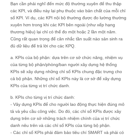
Bạn cần phải nghĩ đến mức độ thường xuyên để thu thập
các KPI, và điều này lại phụ thuộc vào bản chất của mỗi chỉ
số KPI. Ví dụ, các KPI nội bộ thường được đo lường thường
xuyên hơn trong khi các KPI bên ngoài (như xếp hạng
thương hiệu) lại chỉ có thể đo một hoặc 2 lần một năm.
Cũng rất quan trọng để cân nhắc tần suất nào sản sinh ra
đủ dữ liệu để trả lời cho các KPQ.
a. KPIs của bộ phận: dựa trên cơ sở chức năng, nhiệm vụ
của từng bộ phận/phòng/ban người xây dựng hệ thống
KPIs sẽ xây dựng những chỉ số KPIs chung đặc trưng cho
cả bộ phận. Những chỉ số KPIs này là cơ sở để xây dựng
KPIs của từng vị trí chức danh.
b. KPIs cho từng vị trí chức danh:
- Vây dựng KPIs để cho người lao động thực hiện đúng mô
tả và yêu cầu công việc. Do đó, các chỉ số KPIs được xây
dựng trên cơ sở những trách nhiệm chính của vị trí chức
danh nêu trên và các chỉ số KPIs của từng bộ phận.
- Các chỉ số KPIs phải đảm bảo tiêu chí SMART và phải có