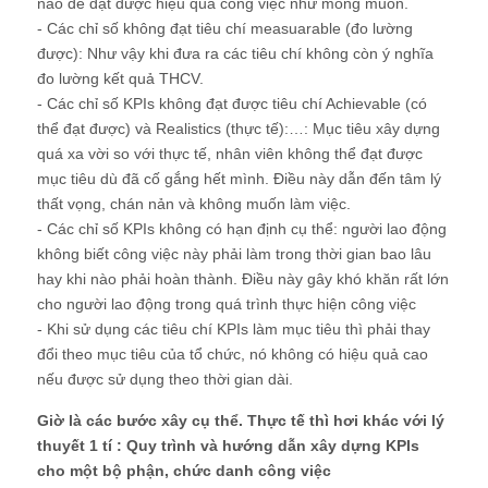
nào để đạt được hiệu quả công việc như mong muốn.
- Các chỉ số không đạt tiêu chí measuarable (đo lường
được): Như vậy khi đưa ra các tiêu chí không còn ý nghĩa
đo lường kết quả THCV.
- Các chỉ số KPIs không đạt được tiêu chí Achievable (có
thể đạt được) và Realistics (thực tế):…: Mục tiêu xây dựng
quá xa vời so với thực tế, nhân viên không thể đạt được
mục tiêu dù đã cố gắng hết mình. Điều này dẫn đến tâm lý
thất vọng, chán nản và không muốn làm việc.
- Các chỉ số KPIs không có hạn định cụ thể: người lao động
không biết công việc này phải làm trong thời gian bao lâu
hay khi nào phải hoàn thành. Điều này gây khó khăn rất lớn
cho người lao động trong quá trình thực hiện công việc
- Khi sử dụng các tiêu chí KPIs làm mục tiêu thì phải thay
đổi theo mục tiêu của tổ chức, nó không có hiệu quả cao
nếu được sử dụng theo thời gian dài.
Giờ là các bước xây cụ thể. Thực tế thì hơi khác với lý
thuyết 1 tí : Quy trình và hướng dẫn xây dựng KPIs
cho một bộ phận, chức danh công việc