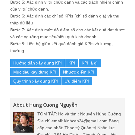
Bước 5: Xác định vị trí chức danh và các trách nhiệm chính
của vị trí chức danh.
Bước 6: Xác định các chỉ số KPIs (chỉ số đánh giá) và thu
thập dữ liệu
Bước 7: Xác định mức độ điểm số cho các kết quả đạt được
và các ngưỡng mục tiêu/hiệu quả kinh doanh
Bước 8: Liên hệ giữa kết quả đánh giá KPIs và lương,
thưởng
Hướng dẫn xây dựng KPI
KPI
KPI là gì
Mục tiêu xây dựng KPI
Nhược điểm KPI
Quy trình xây dựng KPI
Ưu điểm KPI
About Hung Cuong Nguyễn
TÓM TẮT: Họ và tên : Nguyễn Hùng Cường
Địa chỉ email: kinhcan24@gmail.com Bằng
cấp cao nhất: Thạc sỹ Quản trị Nhân lực
Địa chỉ : 7B4 Ha Dinh – Thanh Xuan – Ha