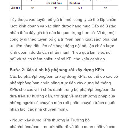
Tùy thuộc vào tuyên bố giá trị, mỗi công ty có thể lập chiến
lược kinh doanh và xác định được hạng mục Cấp độ 3 (tác
nhân thúc đẩy giá trị) nào là quan trọng hơn cả. Ví dụ, một
công ty đi theo tuyên bố giá trị “vận hành xuất sắc” phải đặt
ưu tiên hàng đầu lên các hoạt động nội bộ, lập chiến lược
kinh doanh do đó cần nhấn mạnh “hiệu quả làm việc nội
bộ” và sẽ có thêm nhiều chỉ số KPI cho khía cạnh đó.
Bước 2: Xác định bộ phận/người xây dựng KPIs
Các bộ phận/phòng/ban tự xây dựng KPIs: có thể do các bộ
phận/phòng/ban chức năng trực tiếp xây dựng hệ thống
KPIs cho các vị trí chức danh trong bộ phận/phòng/ban đó
dựa trên sự hướng dẫn, trợ giúp về mặt phương pháp của
những người có chuyên môn (bộ phận chuyên trách nguồn
nhân lực, các nhà chuyên môn).
- Người xây dựng KPIs thường là Trưởng bộ
phận/phòng/ban – người hiểu rõ và tổng quan nhất về các