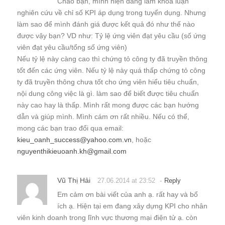
Chào bạn, mình hiện đang làm khóa luận
nghiên cứu về chỉ số KPI áp dụng trong tuyển dụng. Nhưng
làm sao để mình đánh giá được kết quả đó như thế nào
được vậy bạn? VD như: Tỷ lệ ứng viên đạt yêu cầu (số ứng
viên đạt yêu cầu/tổng số ứng viên)
Nếu tỷ lệ này càng cao thì chứng tỏ công ty đã truyền thông
tốt đến các ứng viên. Nếu tỷ lệ này quá thấp chứng tỏ công
ty đã truyền thông chưa tốt cho ứng viên hiểu tiêu chuẩn,
nội dung công việc là gì. làm sao để biết được tiêu chuẩn
này cao hay là thấp. Mình rất mong được các bạn hướng
dẫn và giúp mình. Mình cám ơn rất nhiều. Nếu có thể,
mong các bạn trao đổi qua email:
kieu_oanh_success@yahoo.com.vn
, hoặc
nguyenthikieuoanh.kh@gmail.com
Vũ Thị Hải
-
27.06.2014 at 23:52
Reply
Em cảm ơn bài viết của anh ạ. rất hay và bổ
ích ạ. Hiện tại em đang xây dựng KPI cho nhân
viên kinh doanh trong lĩnh vực thương mại điện tử ạ. còn