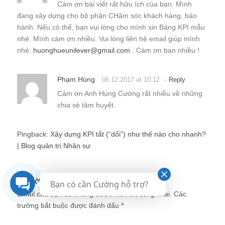
Cám ơn bài viết rất hữu ích của bạn. Mình
đang xây dựng cho bộ phận CHăm sóc khách hàng, bảo
hành. Nếu có thể, bạn vui lòng cho mình xin Bảng KPI mẫu
nhé. Mình cám ơn nhiều. Vui lòng liên hệ email giúp mình
nhé:
huonghueunilever@gmail.com
. Cám ơn bạn nhiều !
Phạm Hùng
-
06.12.2017 at 10:12
Reply
Cám ơn Anh Hùng Cường rất nhiều về những
chia sẻ tâm huyết.
Pingback:
Xây dựng KPI tắt (“dối”) như thế nào cho nhanh?
| Blog quản trị Nhân sự
Trả lời
Bạn có cần Cường hỗ trợ?
Email của bạn sẽ không được hiển thị công khai.
Các
trường bắt buộc được đánh dấu
*