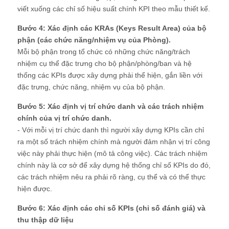
viết xuống các chỉ số hiệu suất chính KPI theo mẫu thiết kế.
Bước 4: Xác định các KRAs (Keys Result Area) của bộ
phận (các chức năng/nhiệm vụ của Phòng).
Mỗi bộ phận trong tổ chức có những chức năng/trách
nhiệm cụ thể đặc trưng cho bộ phận/phòng/ban và hệ
thống các KPIs được xây dựng phải thể hiện, gắn liền với
đặc trưng, chức năng, nhiệm vụ của bộ phận.
Bước 5: Xác định vị trí chức danh và các trách nhiệm
chính của vị trí chức danh.
- Với mỗi vị trí chức danh thì người xây dựng KPIs cần chỉ
ra một số trách nhiệm chính mà người đảm nhận vị trí công
việc này phải thực hiện (mô tả công việc). Các trách nhiệm
chính này là cơ sở để xây dựng hệ thống chỉ số KPIs do đó,
các trách nhiệm nêu ra phải rõ ràng, cụ thể và có thể thực
hiện được.
Bước 6: Xác định các chỉ số KPIs (chỉ số đánh giá) và
thu thập dữ liệu