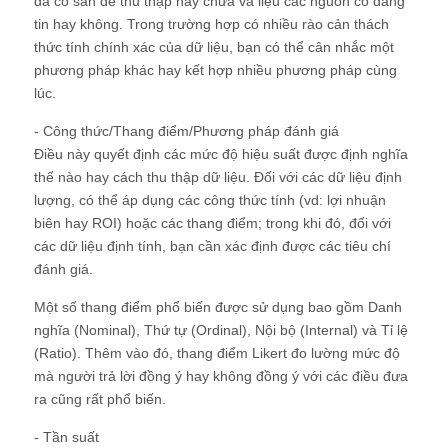
đã có sẵn để thu thập hay chưa và liệu các nguồn có đáng
tin hay không. Trong trường hợp có nhiều rào cản thách
thức tính chính xác của dữ liệu, bạn có thể cân nhắc một
phương pháp khác hay kết hợp nhiều phương pháp cùng
lúc.
- Công thức/Thang điểm/Phương pháp đánh giá
Điều này quyết định các mức độ hiệu suất được định nghĩa
thế nào hay cách thu thập dữ liệu. Đối với các dữ liệu định
lượng, có thể áp dụng các công thức tính (vd: lợi nhuận
biên hay ROI) hoặc các thang điểm; trong khi đó, đối với
các dữ liệu định tính, bạn cần xác định được các tiêu chí
đánh giá.
Một số thang điểm phổ biến được sử dụng bao gồm Danh
nghĩa (Nominal), Thứ tự (Ordinal), Nội bộ (Internal) và Tỉ lệ
(Ratio). Thêm vào đó, thang điểm Likert đo lường mức độ
mà người trả lời đồng ý hay không đồng ý với các điều đưa
ra cũng rất phổ biến.
- Tần suất