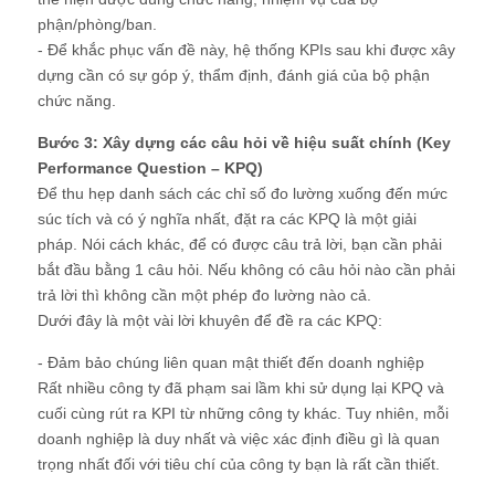
phận/phòng/ban.
- Để khắc phục vấn đề này, hệ thống KPIs sau khi được xây
dựng cần có sự góp ý, thẩm định, đánh giá của bộ phận
chức năng.
Bước 3: Xây dựng các câu hỏi về hiệu suất chính (Key
Performance Question – KPQ)
Để thu hẹp danh sách các chỉ số đo lường xuống đến mức
súc tích và có ý nghĩa nhất, đặt ra các KPQ là một giải
pháp. Nói cách khác, để có được câu trả lời, bạn cần phải
bắt đầu bằng 1 câu hỏi. Nếu không có câu hỏi nào cần phải
trả lời thì không cần một phép đo lường nào cả.
Dưới đây là một vài lời khuyên để đề ra các KPQ:
- Đảm bảo chúng liên quan mật thiết đến doanh nghiệp
Rất nhiều công ty đã phạm sai lầm khi sử dụng lại KPQ và
cuối cùng rút ra KPI từ những công ty khác. Tuy nhiên, mỗi
doanh nghiệp là duy nhất và việc xác định điều gì là quan
trọng nhất đối với tiêu chí của công ty bạn là rất cần thiết.