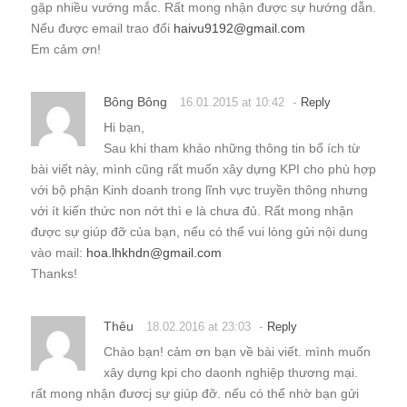
gặp nhiều vướng mắc. Rất mong nhận được sự hướng dẫn.
Nếu được email trao đổi
haivu9192@gmail.com
Em cảm ơn!
Bông Bông
-
16.01.2015 at 10:42
Reply
Hi bạn,
Sau khi tham khảo những thông tin bổ ích từ
bài viết này, mình cũng rất muốn xây dựng KPI cho phù hợp
với bộ phận Kinh doanh trong lĩnh vực truyền thông nhưng
với ít kiến thức non nớt thì e là chưa đủ. Rất mong nhận
được sự giúp đỡ của bạn, nếu có thể vui lòng gửi nội dung
vào mail:
hoa.lhkhdn@gmail.com
Thanks!
Thêu
-
18.02.2016 at 23:03
Reply
Chào bạn! cảm ơn bạn về bài viết. mình muốn
xây dựng kpi cho daonh nghiệp thương mại.
rất mong nhận đươcj sự giúp đỡ. nếu có thể nhờ bạn gửi