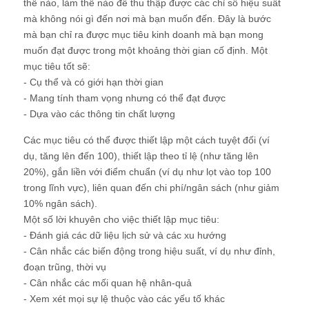
thế nào, làm thế nào để thu thập được các chỉ số hiệu suất
mà không nói gì đến nơi mà bạn muốn đến. Đây là bước
mà bạn chỉ ra được mục tiêu kinh doanh mà bạn mong
muốn đạt được trong một khoảng thời gian cố định. Một
mục tiêu tốt sẽ:
- Cụ thể và có giới hạn thời gian
- Mang tính tham vọng nhưng có thể đạt được
- Dựa vào các thông tin chất lượng
Các mục tiêu có thể được thiết lập một cách tuyệt đối (ví
dụ, tăng lên đến 100), thiết lập theo tỉ lệ (như tăng lên
20%), gắn liền với điểm chuẩn (ví dụ như lọt vào top 100
trong lĩnh vực), liên quan đến chi phí/ngân sách (như giảm
10% ngân sách).
Một số lời khuyên cho việc thiết lập mục tiêu:
- Đánh giá các dữ liệu lịch sử và các xu hướng
- Cân nhắc các biến động trong hiệu suất, ví dụ như đỉnh,
đoạn trũng, thời vụ
- Cân nhắc các mối quan hệ nhân-quả
- Xem xét mọi sự lệ thuộc vào các yếu tố khác