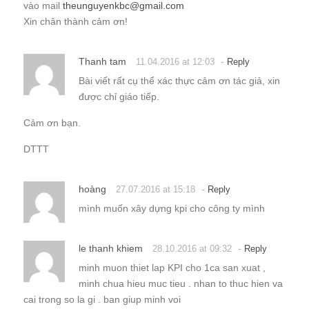
vào mail
theunguyenkbc@gmail.com
Xin chân thành cảm ơn!
Thanh tam
-
11.04.2016 at 12:03
Reply
Bài viết rất cụ thể xác thực cảm ơn tác giả, xin
được chỉ giáo tiếp.
Cảm ơn bạn.
DTTT
hoàng
-
27.07.2016 at 15:18
Reply
mình muốn xây dựng kpi cho công ty mình
le thanh khiem
-
28.10.2016 at 09:32
Reply
minh muon thiet lap KPI cho 1ca san xuat ,
minh chua hieu muc tieu . nhan to thuc hien va
cai trong so la gi . ban giup minh voi