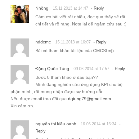
Nhõng
-
15.11.2013 at 14:47
Reply
Cám ơn bài viết rất nhiều, đọc qua thấy sẽ rất
chi tiết và rõ ràng. Note lại để ngâm cứu sau :)
nddcmc
-
15.11.2013 at 16:07
Reply
Bài có tham khảo tài liệu của CMCSI =))
Đặng Quốc Tùng
-
09.06.2014 at 17:57
Reply
Bước 8 tham khảo ở đâu bạn??
Mình đang nghiên cứu ứng dụng KPI cho bộ
phận mình, rất mong nhận được sự hướng dẫn
Nếu được email trao đổi qua
dqtung79@gmail.com
Xin cám ơn.
nguyễn thị kiều oanh
-
16.06.2014 at 16:34
Reply