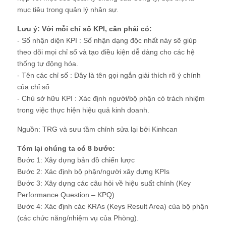
mục tiêu trong quản lý nhân sự.
Lưu ý: Với mỗi chỉ số KPI, cần phải có:
- Số nhận diện KPI : Số nhận dạng độc nhất này sẽ giúp
theo dõi mọi chỉ số và tạo điều kiện dễ dàng cho các hệ
thống tự động hóa.
- Tên các chỉ số : Đây là tên gọi ngắn giải thích rõ ý chính
của chỉ số
- Chủ sở hữu KPI : Xác định người/bộ phận có trách nhiệm
trong việc thực hiện hiệu quả kinh doanh.
Nguồn: TRG và sưu tầm chỉnh sửa lại bởi Kinhcan
Tóm lại chúng ta có 8 bước:
Bước 1: Xây dựng bản đồ chiến lược
Bước 2: Xác định bộ phận/người xây dựng KPIs
Bước 3: Xây dựng các câu hỏi về hiệu suất chính (Key
Performance Question – KPQ)
Bước 4: Xác định các KRAs (Keys Result Area) của bộ phận
(các chức năng/nhiệm vụ của Phòng).