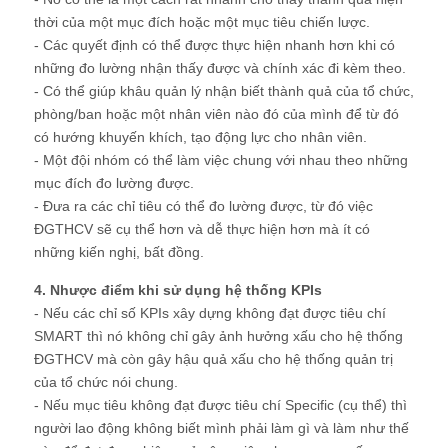
thời của một mục đích hoặc một mục tiêu chiến lược.
- Các quyết định có thể được thực hiện nhanh hơn khi có
những đo lường nhận thấy được và chính xác đi kèm theo.
- Có thể giúp khâu quản lý nhận biết thành quả của tổ chức,
phòng/ban hoặc một nhân viên nào đó của mình để từ đó
có hướng khuyến khích, tạo động lực cho nhân viên.
- Một đội nhóm có thể làm việc chung với nhau theo những
mục đích đo lường được.
- Đưa ra các chỉ tiêu có thể đo lường được, từ đó việc
ĐGTHCV sẽ cụ thể hơn và dễ thực hiện hơn mà ít có
những kiến nghị, bất đồng.
4. Nhược điểm khi sử dụng hệ thống KPIs
- Nếu các chỉ số KPIs xây dựng không đạt được tiêu chí
SMART thì nó không chỉ gây ảnh hưởng xấu cho hệ thống
ĐGTHCV mà còn gây hậu quả xấu cho hệ thống quản trị
của tổ chức nói chung.
- Nếu mục tiêu không đạt được tiêu chí Specific (cụ thể) thì
người lao động không biết mình phải làm gì và làm như thế