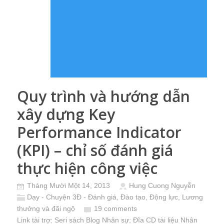
Quy trình và hướng dẫn
xây dựng Key
Performance Indicator
(KPI) – chỉ số đánh giá
thực hiện công việc
Tháng Mười Một 14, 2013
Hung Cuong Nguyễn
Dạy - Chuyện 3Đ - Đánh giá, Đào tạo, Động lực
,
Lương
thưởng và đãi ngộ
19 comments
Link tài trợ:
Seri sách Blog Nhân sự
; Đĩa CD
tài liệu Nhân