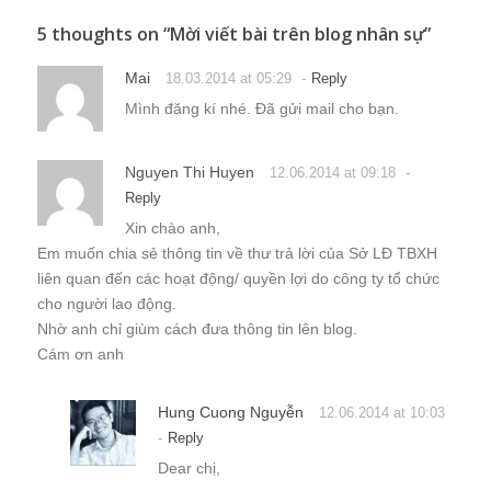
5 thoughts on “
Mời viết bài trên blog nhân sự
”
Mai
-
18.03.2014 at 05:29
Reply
Mình đăng kí nhé. Đã gửi mail cho bạn.
Nguyen Thi Huyen
-
12.06.2014 at 09:18
Reply
Xin chào anh,
Em muốn chia sẻ thông tin về thư trả lời của Sở LĐ TBXH
liên quan đến các hoạt động/ quyền lợi do công ty tổ chức
cho người lao động.
Nhờ anh chỉ giùm cách đưa thông tin lên blog.
Cám ơn anh
Hung Cuong Nguyễn
12.06.2014 at 10:03
-
Reply
Dear chị,