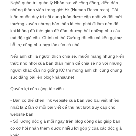
Nghề quản trị, quản lý Nhân sự, về cộng đồng, diễn đàn ,
những thành viên trong giới Hr (Human Resources). Tôi
luôn muốn duy trì nội dung luôn được cập nhật và đổi mới
thường xuyên nhưng bản thân là còn phải đi làm nên đôi
khi không đủ thời gian để đảm đương hết những nhu cầu
mà độc giả cần. Chính vì thế Cường rất cần và kêu gọi sự
hỗ trợ cũng như hợp tác của cả nhà.
Nếu anh chị là người thích chia sẻ, muốn mang những kiến
thức nhỏ nhoi của bản thân mình để chia sẻ nó với những
người khác cần nó giống KC thì mong anh chị cùng chung
sức đăng bài lên blogNhânsự.net
Quyền lợi của cộng tác viên
- Bạn có thể chèn link website của bạn vào bài viết nhiều
nhất là 2 lần ở mỗi bài viết để thu hút lượt truy cập cho
website bạn.
- Số lượng độc giả mỗi ngày trên blog đông đảo giúp bạn
có cơ hội nhận thêm được nhiều lời góp ý của các độc giả
khác.