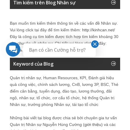
Tìm kiếm trên Blog Nhân sự
Bạn muốn tìm kiếm thêm thông tin về các vấn đề
Nhân sự
.
Vui lòng click tại đây để tìm kiếm thêm:
http://kinhcan.net/
Đây là công cụ tìm kiếm được tích hợp tìm kiếm khoảng 30
site chuyên về
nhân sự
. Chi tiết vui lòng click tại đây:
Bạn có cần Cường hỗ trợ?
Kinhcan24′s Search
Keyword của Blog
Quản trị nhân sự, Human Resources, KPI, Đánh giá hiệu
quả công việc, chính sách lương, CnB, lương 3P, BSC, Thẻ
điểm cân bằng, tuyển dụng, đào tạo, lương thưởng, đãi
ngộ, nhân sự, tổ chức, cơ cấu tổ chức, hệ thống Quản trị
Nhân sự, trưởng phòng Nhân sự, tái tạo tổ chức
Những bài viết tại blog được chia sẻ bởi chuyên gia tư vấn
Quản trị Nhân sự Nguyễn Hùng Cường (
giới thiệu
) và các