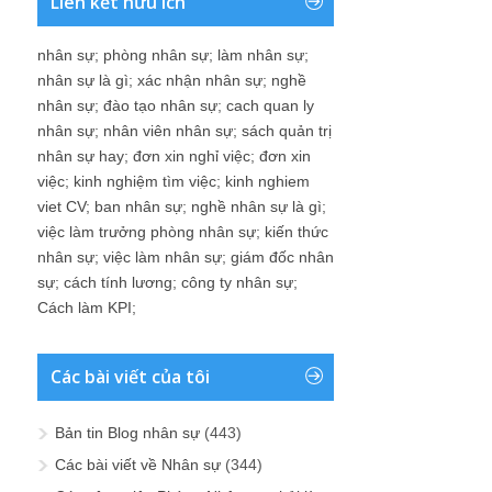
Liên kết hữu ích
nhân sự
;
phòng nhân sự
;
làm nhân sự
;
nhân sự là gì
;
xác nhận nhân sự
;
nghề
nhân sự
;
đào tạo nhân sự
;
cach quan ly
nhân sự
;
nhân viên nhân sự
;
sách quản trị
nhân sự hay
;
đơn xin nghỉ việc
;
đơn xin
việc
;
kinh nghiệm tìm việc
;
kinh nghiem
viet CV
;
ban nhân sự
;
nghề nhân sự là gì
;
việc làm trưởng phòng nhân sự
;
kiến thức
nhân sự
;
việc làm nhân sự
;
giám đốc nhân
sự
;
cách tính lương
;
công ty nhân sự
;
Cách làm KPI
;
Các bài viết của tôi
Bản tin Blog nhân sự
(443)
Các bài viết về Nhân sự
(344)