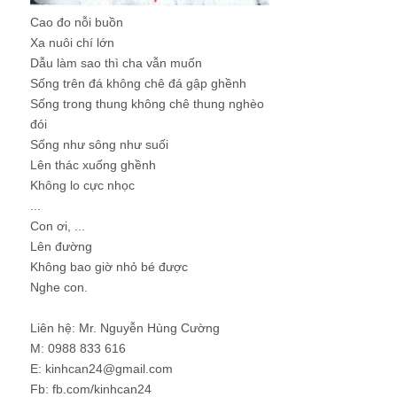
Cao đo nỗi buồn
Xa nuôi chí lớn
Dẫu làm sao thì cha vẫn muốn
Sống trên đá không chê đá gập ghềnh
Sống trong thung không chê thung nghèo
đói
Sống như sông như suối
Lên thác xuống ghềnh
Không lo cực nhọc
...
Con ơi, ...
Lên đường
Không bao giờ nhỏ bé được
Nghe con.
Liên hệ: Mr. Nguyễn Hùng Cường
M: 0988 833 616
E: kinhcan24@gmail.com
Fb: fb.com/kinhcan24