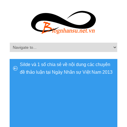
Silde và 1 số chia sẻ về nội dung các chuyên
đề thảo luận tại Ngày Nhân sự Việt Nam 2013