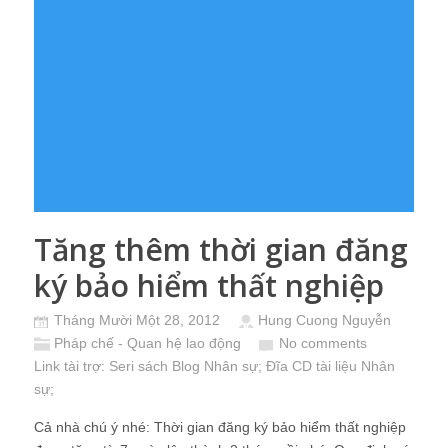
Tăng thêm thời gian đăng
ký bảo hiểm thất nghiệp
Tháng Mười Một 28, 2012
Hung Cuong Nguyễn
Pháp chế - Quan hệ lao động
No comments
Link tài trợ:
Seri sách Blog Nhân sự
; Đĩa CD
tài liệu Nhân
sự
;
Cả nhà chú ý nhé: Thời gian đăng ký bảo hiểm thất nghiệp