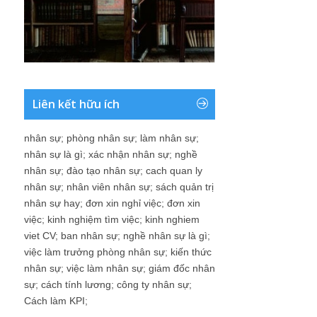
Liên kết hữu ích
nhân sự
;
phòng nhân sự
;
làm nhân sự
;
nhân sự là gì
;
xác nhận nhân sự
;
nghề
nhân sự
;
đào tạo nhân sự
;
cach quan ly
nhân sự
;
nhân viên nhân sự
;
sách quản trị
nhân sự hay
;
đơn xin nghỉ việc
;
đơn xin
việc
;
kinh nghiệm tìm việc
;
kinh nghiem
viet CV
;
ban nhân sự
;
nghề nhân sự là gì
;
việc làm trưởng phòng nhân sự
;
kiến thức
nhân sự
;
việc làm nhân sự
;
giám đốc nhân
sự
;
cách tính lương
;
công ty nhân sự
;
Cách làm KPI
;