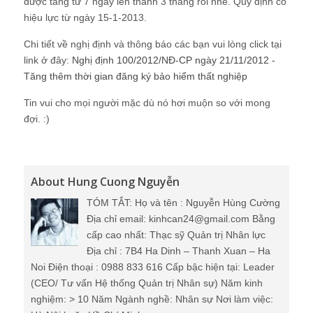
được tăng từ 7 ngày lên thành 3 tháng rồi nhé. Quy định có
hiệu lực từ ngày 15-1-2013.
Chi tiết về nghị định và thông báo các bạn vui lòng click tại
link ở đây:
Nghị định 100/2012/NĐ-CP ngày 21/11/2012 -
Tăng thêm thời gian đăng ký bảo hiểm thất nghiệp
Tin vui cho mọi người mặc dù nó hơi muộn so với mong
đợi. :)
About Hung Cuong Nguyễn
TÓM TẮT: Họ và tên : Nguyễn Hùng Cường
Địa chỉ email: kinhcan24@gmail.com Bằng
cấp cao nhất: Thạc sỹ Quản trị Nhân lực
Địa chỉ : 7B4 Ha Dinh – Thanh Xuan – Ha
Noi Điện thoại : 0988 833 616 Cấp bậc hiện tại: Leader
(CEO/ Tư vấn Hệ thống Quản trị Nhân sự) Năm kinh
nghiệm: > 10 Năm Ngành nghề: Nhân sự Nơi làm việc: