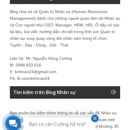
Blog chia sẻ về Quản trị Nhân sự (Human Resources
Management) dành cho những người quan tâm tới Nhân sự
và Con người như CEO, Manager, HRM, HR). Ở đây có các
tài liệu, bài viết, hướng dẫn chi tiết trong lĩnh vực Quản trị
nhân sự xoay quay vòng đời nhân viên trong tổ chức:
Tuyển - Dạy - Dùng - Giữ - Thải.
Liên hệ: Mr. Nguyễn Hùng Cường
M: 0988 833 616
E: kinhcan24@gmail.com
Fb: fb.com/kinhcan24
Tìm kiếm trên Blog Nhân sự
Bạn muốn tìm kiếm thêm thông tin về các vấn đề
Nhân sự
.
Vui lòng click tại đây để tìm kiếm thêm:
http://kinhcan.net/
Bạn có cần Cường hỗ trợ?
Đây là công cụ tìm kiếm được tích hợp tìm kiếm khoảng 30