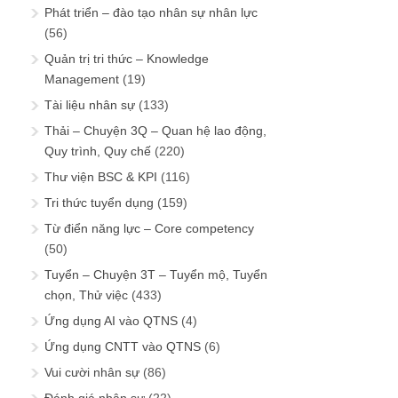
Phát triển – đào tạo nhân sự nhân lực
(56)
Quản trị tri thức – Knowledge
Management
(19)
Tài liệu nhân sự
(133)
Thải – Chuyện 3Q – Quan hệ lao động,
Quy trình, Quy chế
(220)
Thư viện BSC & KPI
(116)
Tri thức tuyển dụng
(159)
Từ điển năng lực – Core competency
(50)
Tuyển – Chuyện 3T – Tuyển mộ, Tuyển
chọn, Thử việc
(433)
Ứng dụng AI vào QTNS
(4)
Ứng dụng CNTT vào QTNS
(6)
Vui cười nhân sự
(86)
Đánh giá nhân sự
(22)