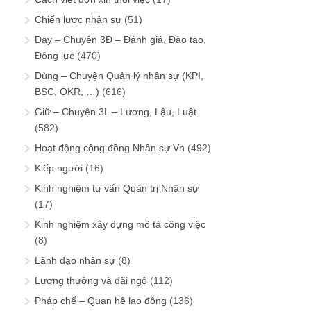
Chiến lược nhân sự
(51)
Dạy – Chuyện 3Đ – Đánh giá, Đào tạo,
Động lực
(470)
Dùng – Chuyện Quản lý nhân sự (KPI,
BSC, OKR, …)
(616)
Giữ – Chuyện 3L – Lương, Lậu, Luật
(582)
Hoạt động cộng đồng Nhân sự Vn
(492)
Kiếp người
(16)
Kinh nghiệm tư vấn Quản trị Nhân sự
(17)
Kinh nghiệm xây dựng mô tả công việc
(8)
Lãnh đạo nhân sự
(8)
Lương thưởng và đãi ngộ
(112)
Pháp chế – Quan hệ lao động
(136)