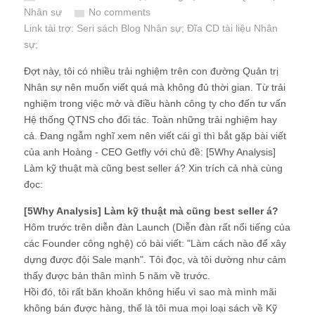
Nhân sự
No comments
Link tài trợ:
Seri sách Blog Nhân sự
; Đĩa CD
tài liệu Nhân
sự
;
Đợt này, tôi có nhiều trải nghiệm trên con đường Quản trị
Nhân sự nên muốn viết quá mà không đủ thời gian. Từ trải
nghiệm trong việc mở và điều hành công ty cho đến tư vấn
Hệ thống QTNS cho đối tác. Toàn những trải nghiệm hay
cả. Đang ngẫm nghĩ xem nên viết cái gì thì bắt gặp bài viết
của anh Hoàng - CEO Getfly với chủ đề: [5Why Analysis]
Làm kỹ thuật mà cũng best seller á? Xin trích cả nhà cùng
đọc:
[5Why Analysis] Làm kỹ thuật mà cũng best seller á?
Hôm trước trên diễn đàn Launch (Diễn đàn rất nổi tiếng của
các Founder công nghệ) có bài viết: "Làm cách nào để xây
dựng được đội Sale mạnh". Tôi đọc, và tôi dường như cảm
thấy được bản thân mình 5 năm về trước.
Hồi đó, tôi rất băn khoăn không hiểu vì sao mà mình mãi
không bán được hàng, thế là tôi mua mọi loại sách về Kỹ