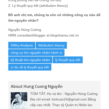
2. Lý thuyết quy kết (attribution theory)
Đố anh chị em, chúng ta còn có những công cụ nào để
tìm nguyên nhân?
Nguyễn Hùng Cường
HRM consultant/blogger at blognhansu.net.vn
5Why Analysis
Attribution theory
công cụ tìm nguyên nhân hành vi
kỹ thuật tìm nguyên nhân
lý thuyết quy kết
ví dụ về lý thuyết quy kết
About Hung Cuong Nguyễn
TÓM TẮT: Họ và tên : Nguyễn Hùng Cường
Địa chỉ email: kinhcan24@gmail.com Bằng
cấp cao nhất: Thạc sỹ Quản trị Nhân lực