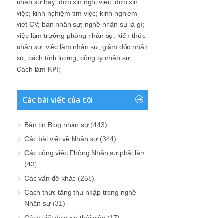
nhân sự hay
;
đơn xin nghỉ việc
;
đơn xin
việc
;
kinh nghiệm tìm việc
;
kinh nghiem
viet CV
;
ban nhân sự
;
nghề nhân sự là gì
;
việc làm trưởng phòng nhân sự
;
kiến thức
nhân sự
;
việc làm nhân sự
;
giám đốc nhân
sự
;
cách tính lương
;
công ty nhân sự
;
Cách làm KPI
;
Các bài viết của tôi
Bản tin Blog nhân sự
(443)
Các bài viết về Nhân sự
(344)
Các công việc Phòng Nhân sự phải làm
(43)
Các vấn đề khác
(258)
Cách thức tăng thu nhập trong nghề
Nhân sự
(31)
Cách viết đơn xin thôi việc
(17)