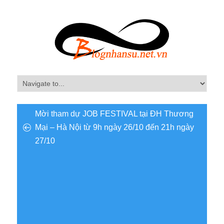
Mời tham dự JOB FESTIVAL tại ĐH Thương
Mại – Hà Nội từ 9h ngày 26/10 đến 21h ngày
27/10