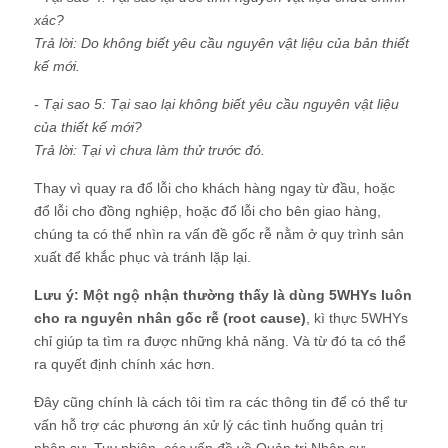
xác?
Trả lời: Do không biết yêu cầu nguyên vật liệu của bản thiết
kế mới.
- Tại sao 5: Tại sao lại không biết yêu cầu nguyên vật liệu
của thiết kế mới?
Trả lời: Tại vì chưa làm thử trước đó.
Thay vì quay ra đổ lỗi cho khách hàng ngay từ đầu, hoặc
đổ lỗi cho đồng nghiệp, hoặc đổ lỗi cho bên giao hàng,
chúng ta có thể nhìn ra vấn đề gốc rễ nằm ở quy trình sản
xuất để khắc phục và tránh lặp lại.
Lưu ý: Một ngộ nhận thường thấy là dùng 5WHYs luôn
cho ra nguyên nhân gốc rễ (root cause)
, kì thực 5WHYs
chỉ giúp ta tìm ra được những khả năng. Và từ đó ta có thể
ra quyết định chính xác hơn.
Đây cũng chính là cách tôi tìm ra các thông tin để có thể tư
vấn hỗ trợ các phương án xử lý các tình huống quản trị
nhân sự. Tuy nhiên, các vấn đề về Quản trị Nhân sự