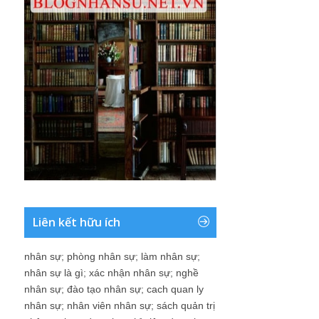
Liên kết hữu ích
nhân sự
;
phòng nhân sự
;
làm nhân sự
;
nhân sự là gì
;
xác nhận nhân sự
;
nghề
nhân sự
;
đào tạo nhân sự
;
cach quan ly
nhân sự
;
nhân viên nhân sự
;
sách quản trị