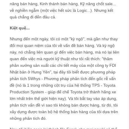
năng bán hàng, Kinh thánh bán hàng, Kỹ năng chốt sale...
về nghiền ngẫm (một việc hết sức là Logic...). Nhưng kết
quả chẳng đi đến đâu cả.
Kiệt quệ...
Nhưng đến một ngày, tôi có một "kỳ ngộ", mà gần như thay
đổi mọi quan niệm của tôi về vấn đề bán hàng. Và kỳ ngộ
này, nó chẳng liên quan gì đến việc bán hàng, mà nó lại liên
quan đến việc mà người kỹ thuật như tôi rất thích: "thăm
phân xưởng sản xuất các chi tiết máy của một công ty FDI
Nhật bản ở Hưng Yên", tại đây tôi biết được phương pháp
phân tích 5Whys - Phương pháp phân tích đến gốc rễ vấn
đề (nó là 1 trong những cột trụ của hệ thống TPS - Toyota
Production System - giúp đế chế Toyota trở thành hãng xe
lớn nhất trên thế giới hiện nay). Và tôi bắt tay vào áp dụng,
phân tích vấn đề vì sao tôi không bán được hàng, từ đó, tôi
xây dựng được toàn bộ hệ thống bán hàng của tôi dựa trên
những phân tích đó.