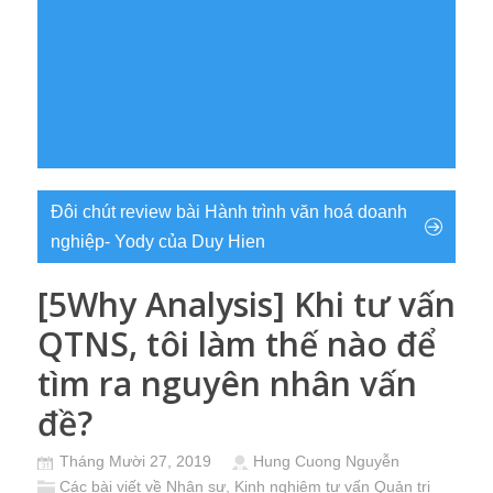
Đôi chút review bài Hành trình văn hoá doanh
nghiệp- Yody của Duy Hien
[5Why Analysis] Khi tư vấn
QTNS, tôi làm thế nào để
tìm ra nguyên nhân vấn
đề?
Tháng Mười 27, 2019
Hung Cuong Nguyễn
Các bài viết về Nhân sự
,
Kinh nghiệm tư vấn Quản trị