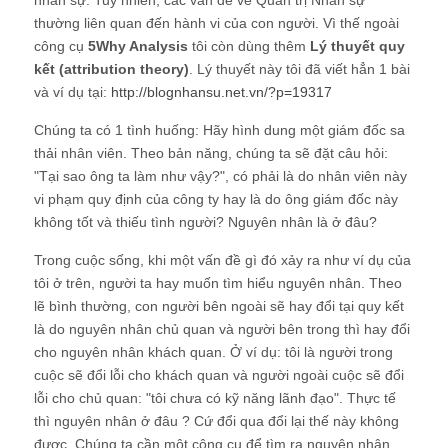
thường liên quan đến hành vi của con người. Vì thế ngoài
công cụ
5Why Analysis
tôi còn dùng thêm
Lý thuyết quy
kết (attribution theory)
. Lý thuyết này tôi đã viết hẳn 1 bài
và ví dụ tại:
http://blognhansu.net.vn/?p=19317
Chúng ta có 1 tình huống: Hãy hình dung một giám đốc sa
thải nhân viên. Theo bản năng, chúng ta sẽ đặt câu hỏi:
"Tại sao ông ta làm như vậy?", có phải là do nhân viên này
vi phạm quy định của công ty hay là do ông giám đốc này
không tốt và thiếu tình người? Nguyên nhân là ở đâu?
Trong cuộc sống, khi một vấn đề gì đó xảy ra như ví dụ của
tôi ở trên, người ta hay muốn tìm hiểu nguyên nhân. Theo
lẽ bình thường, con người bên ngoài sẽ hay đổi tại quy kết
là do nguyên nhân chủ quan và người bên trong thì hay đổi
cho nguyên nhân khách quan. Ở ví dụ: tôi là người trong
cuộc sẽ đổi lỗi cho khách quan và người ngoài cuộc sẽ đổi
lỗi cho chủ quan: "tôi chưa có kỹ năng lãnh đạo". Thực tế
thì nguyên nhân ở đâu ? Cứ đổi qua đổi lại thế này không
được. Chúng ta cần một công cụ để tìm ra nguyên nhân.