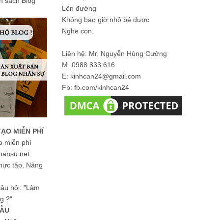
ản sách Blog
Lên đường
Không bao giờ nhỏ bé được
Nghe con.
Liên hệ: Mr. Nguyễn Hùng Cường
M: 0988 833 616
E: kinhcan24@gmail.com
Fb: fb.com/kinhcan24
TẠO MIỄN PHÍ
o miễn phí
hansu.net
hực tập, Nâng
 câu hỏi: "Làm
g ?"
MẪU