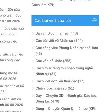
Cách làm KPI
;
ệc – JD) của
 phó giám đốc
Các bài viết của tôi
?
07.08.2026
n từ, thuật ngữ
Bản tin Blog nhân sự
(443)
07.08.2026
Các bài viết về Nhân sự
(344)
ả công việc
Các công việc Phòng Nhân sự phải làm
(43)
 việc và phiếu
tin công việc
Các vấn đề khác
(258)
Cách thức tăng thu nhập trong nghề
 dựng mô tả
Nhân sự
(31)
06.08.2026
Cách viết đơn xin thôi việc
(17)
ục đích thiết kế
Chiến lược nhân sự
(51)
026
Dạy – Chuyện 3Đ – Đánh giá, Đào tạo,
n cách làm cơ
Động lực
(470)
anh
06.08.2026
Dùng – Chuyện Quản lý nhân sự (KPI,