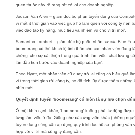
quen thuộc này rõ ràng rất có lợi cho doanh nghiệp.
Judson Van Allen – giám đốc bộ phận tuyển dụng của Comput
vì mất ít thời gian vào việc giúp họ làm quen với công ty nên
việc đào tạo kỹ năng, mục tiêu và nhiệm vụ cho vị trí mới'.
Samantha Lambert – giám đốc bộ phận nhân sự của Blue Foun
boomerang có thể khích lệ tinh thần cho các nhân viên đang là
chứng' cho sự cải thiện trong quá trình làm việc, chất lượng cô
lần đầu tiên bước vào doanh nghiệp của bạn'.
Theo Hyatt, một nhân viên cũ quay trở lại cũng có hiệu quả là
vì trong thời gian rời công ty, họ đã tích lũy được thêm những
nhìn mới.
Quyết định tuyển 'boomerang' có luôn là sự lựa chọn đú
Ở một khía cạnh khác, 'boomerang' không phải tự động được qua
từng làm việc ở đó. Giống như các ứng viên khác (những người
tuyển dụng cũng cần áp dụng quy trình lọc hồ sơ, phỏng vấn 
hợp với vị trí mà công ty đang cần.