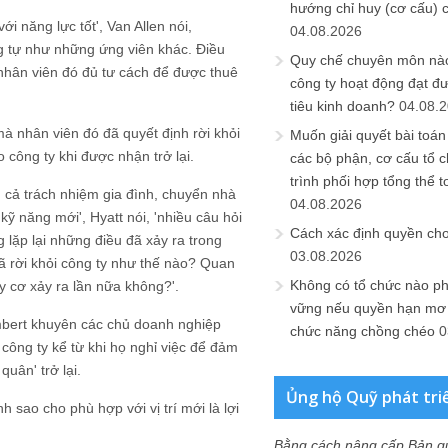
hướng chỉ huy (cơ cấu) 
ới năng lực tốt', Van Allen nói,
04.08.2026
ng tự như những ứng viên khác. Điều
Quy chế chuyên môn nào
nhân viên đó đủ tư cách để được thuê
công ty hoạt động đạt đ
tiêu kinh doanh?
04.08.
à nhân viên đó đã quyết định rời khỏi
Muốn giải quyết bài toán
 công ty khi được nhận trở lại.
các bộ phận, cơ cấu tổ 
trình phối hợp tổng thể t
ồm cả trách nhiệm gia đình, chuyển nhà
04.08.2026
 năng mới', Hyatt nói, 'nhiều câu hỏi
Cách xác định quyền ch
lặp lại những điều đã xảy ra trong
03.08.2026
ã rời khỏi công ty như thế nào? Quan
Không có tổ chức nào ph
uy cơ xảy ra lần nữa không?'.
vững nếu quyền hạn mơ h
mbert khuyên các chủ doanh nghiệp
chức năng chồng chéo
0
 công ty kể từ khi họ nghỉ việc để đảm
uân' trở lại.
Ủng hộ Quỹ phát tri
 sao cho phù hợp với vị trí mới là lợi
Bằng cách nâng cấp Bản q