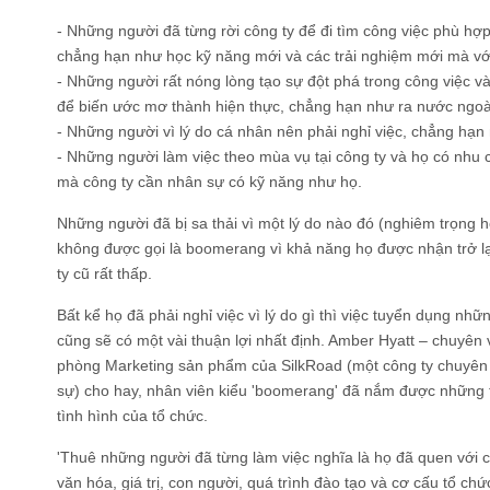
- Những người đã từng rời công ty để đi tìm công việc phù h
chẳng hạn như học kỹ năng mới và các trải nghiệm mới mà với v
- Những người rất nóng lòng tạo sự đột phá trong công việc và
để biến ước mơ thành hiện thực, chẳng hạn như ra nước ngoài
- Những người vì lý do cá nhân nên phải nghỉ việc, chẳng hạn
- Những người làm việc theo mùa vụ tại công ty và họ có nhu c
mà công ty cần nhân sự có kỹ năng như họ.
Những người đã bị sa thải vì một lý do nào đó (nghiêm trọng
không được gọi là boomerang vì khả năng họ được nhận trở l
ty cũ rất thấp.
Bất kể họ đã phải nghỉ việc vì lý do gì thì việc tuyển dụng nhữ
cũng sẽ có một vài thuận lợi nhất định. Amber Hyatt – chuyên
phòng Marketing sản phẩm của SilkRoad (một công ty chuyên 
sự) cho hay, nhân viên kiểu 'boomerang' đã nắm được những t
tình hình của tổ chức.
'Thuê những người đã từng làm việc nghĩa là họ đã quen với 
văn hóa, giá trị, con người, quá trình đào tạo và cơ cấu tổ ch