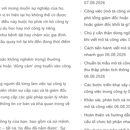
07.08.2026
ợp với mong muốn sự nghiệp của họ,
Công việc (mô tả công vi
ị trí hiện tại họ không thể có được.
phó tổng giám đốc hoặc
 điều này buộc họ phải rời bỏ công ty
hoặc giám đốc khối là gì
 du học hay mở công ty riêng.
Chú ý cẩn thận dùng ngô
 như bệnh tật hay chăm sóc gia đình.
khi viết mô tả công việc
ầu quay trở lại khi đến đúng thời điểm
Cách tiến hành viết mô t
nhanh gọn
06.08.2026
 hoặc không nghiêm trọng) thường
Chuẩn bị mẫu mô tả công
ại hoặc 'dũng cảm' ứng tuyển vào công
thu thập phân tích thông 
06.08.2026
ng người đã từng làm việc tại công ty
Các bước triển khai xây
 viên nhân sự cấp cao và là giám đốc
công việc trong công ty
cung cấp các giải pháp quản lý nhân
Khảo sát, phân tích và m
hông tin cơ bản và khá quan trọng về
mô tả công việc
06.08.2
Hoàn thiện và hướng dẫ
công ty của bạn, bao gồm cả sứ mệnh,
cấu tổ chức bộ phận nh
ức – tất cả, họ đều đã nắm được'. Sự