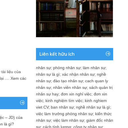
Liên kết hữu ích
nhân sự
;
phòng nhân sự
;
làm nhân sự
;
tài liệu của
nhân sự là gì
;
xác nhận nhân sự
;
nghề
i ....
Xem các
nhân sự
;
đào tạo nhân sự
;
cach quan ly
nhân sự
;
nhân viên nhân sự
;
sách quản trị
nhân sự hay
;
đơn xin nghỉ việc
;
đơn xin
việc
;
kinh nghiệm tìm việc
;
kinh nghiem
viet CV
;
ban nhân sự
;
nghề nhân sự là gì
;
việc làm trưởng phòng nhân sự
;
kiến thức
ệc – JD) của
nhân sự
;
việc làm nhân sự
;
giám đốc nhân
n là gì?
sự
;
cách tính lương
;
công ty nhân sự
;