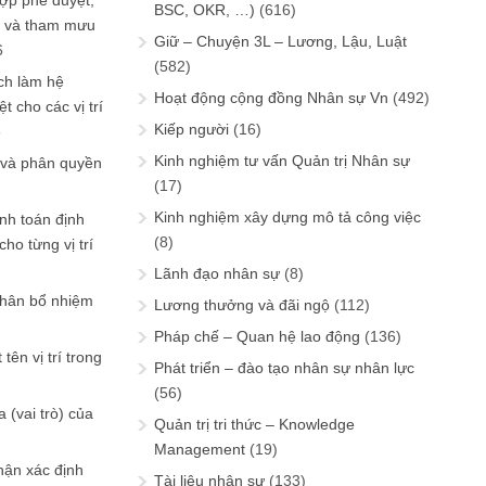
ợp phê duyệt,
BSC, OKR, …)
(616)
in và tham mưu
Giữ – Chuyện 3L – Lương, Lậu, Luật
6
(582)
ch làm hệ
Hoạt động cộng đồng Nhân sự Vn
(492)
t cho các vị trí
Kiếp người
(16)
6
Kinh nghiệm tư vấn Quản trị Nhân sự
 và phân quyền
(17)
Kinh nghiệm xây dựng mô tả công việc
ính toán định
(8)
ho từng vị trí
Lãnh đạo nhân sự
(8)
phân bổ nhiệm
Lương thưởng và đãi ngộ
(112)
Pháp chế – Quan hệ lao động
(136)
tên vị trí trong
Phát triển – đào tạo nhân sự nhân lực
(56)
 (vai trò) của
Quản trị tri thức – Knowledge
Management
(19)
hận xác định
Tài liệu nhân sự
(133)