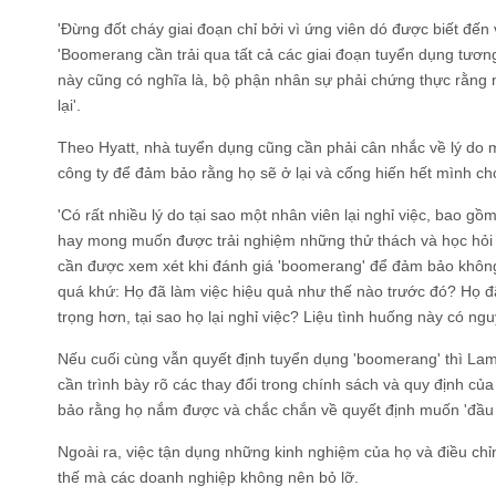
'Đừng đốt cháy giai đoạn chỉ bởi vì ứng viên dó được biết đến v
'Boomerang cần trải qua tất cả các giai đoạn tuyển dụng tươ
này cũng có nghĩa là, bộ phận nhân sự phải chứng thực rằng 
lại'.
Theo Hyatt, nhà tuyển dụng cũng cần phải cân nhắc về lý do m
công ty để đảm bảo rằng họ sẽ ở lại và cống hiến hết mình cho
'Có rất nhiều lý do tại sao một nhân viên lại nghỉ việc, bao g
hay mong muốn được trải nghiệm những thử thách và học hỏi kỹ
cần được xem xét khi đánh giá 'boomerang' để đảm bảo không 
quá khứ: Họ đã làm việc hiệu quả như thế nào trước đó? Họ đ
trọng hơn, tại sao họ lại nghỉ việc? Liệu tình huống này có ng
Nếu cuối cùng vẫn quyết định tuyển dụng 'boomerang' thì La
cần trình bày rõ các thay đổi trong chính sách và quy định của
bảo rằng họ nắm được và chắc chắn về quyết định muốn 'đầu q
Ngoài ra, việc tận dụng những kinh nghiệm của họ và điều chỉnh
thế mà các doanh nghiệp không nên bỏ lỡ.