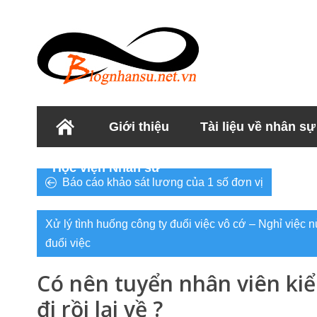
Giới thiệu
Tài liệu về nhân sự
Học viện Nhân sư
Báo cáo khảo sát lương của 1 số đơn vị
Xử lý tình huống công ty đuổi việc vô cớ – Nghỉ việc
đuổi việc
Có nên tuyển nhân viên ki
đi rồi lại về ?