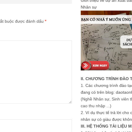
Giới thiệu về dự án xuất b
Nhân sự
ắt buộc được đánh dấu
*
II. CHƯƠNG TRÌNH ĐÀO 
1.
Các chương trình đào tạ
đang có trên blog: daotaon
(Nghề Nhân sự, Sinh viên t
cao thu nhập ...)
2.
Ví dụ thực tế trả lời cho
nhân sự có giàu được khôn
III. HỆ THỐNG TÀI LIỆU 