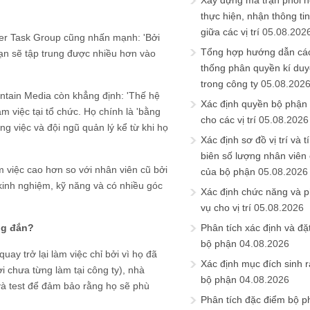
Xây dựng ma trận phối h
thực hiện, nhận thông t
giữa các vị trí
05.08.202
er Task Group cũng nhấn mạnh: 'Bởi
Tổng hợp hướng dẫn cá
 bạn sẽ tập trung được nhiều hơn vào
thống phân quyền kí duyệ
trong công ty
05.08.202
tain Media còn khẳng định: 'Thế hệ
Xác định quyền bộ phận
m việc tại tổ chức. Họ chính là 'bằng
cho các vị trí
05.08.2026
ng việc và đội ngũ quản lý kể từ khi họ
Xác định sơ đồ vị trí và t
biên số lượng nhân viên c
m việc cao hơn so với nhân viên cũ bởi
của bộ phận
05.08.2026
 kinh nghiệm, kỹ năng và có nhiều góc
Xác định chức năng và 
vụ cho vị trí
05.08.2026
Phân tích xác định và đặt 
ng đắn?
bộ phận
04.08.2026
y trở lại làm việc chỉ bởi vì họ đã
Xác định mục đích sinh ra
 chưa từng làm tại công ty), nhà
bộ phận
04.08.2026
và test để đảm bảo rằng họ sẽ phù
Phân tích đặc điểm bộ p