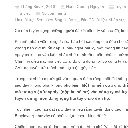
Tháng Bảy 5, 2016
Hung Cuong Nguyễn
Tuyển 
Thử việc
No comments
Link tài trợ:
Seri sách Blog Nhân sự
; Đĩa CD
tài liệu Nhân sự
;
Có nên tuyển dụng những người đã rời công ty và sau đó, lại 
Khi một nhân viên bị nghỉ việc, hầu hết các ông chủ đều cho rằ
không bao giờ muốn gặp lại hay nghe bất kỳ một thông tin nào
ngay cả khi họ vẫn luôn nhắc nhở mình rằng cần phải cư xử m
Chính vì điều này mà việc có ai đó chủ động rời bỏ công ty và 
CV ứng tuyển trở thành một sự kiện gây 'sốc'.
Trong khi nhiều người giữ vững quan điểm rằng 'một đi không ba
sau đây không phải không phổ biến:
Một nghiên cứu cho th
mở trong việc 'reapply' (nộp lại hồ sơ) vào công ty mà h
tuyển dụng luôn dang rộng hai tay chào đón họ.
Tuy nhiên, câu hỏi đặt ra ở đây là liệu rằng tuyển dụng các 
Employee) như vậy có phải là lựa chọn đúng đắn?
Chiếc boomerang là dạng que ném dẹt hình chữ 'V' xuất xứ từ 