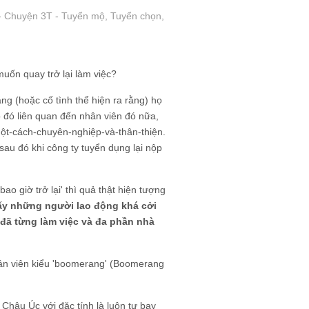
- Chuyện 3T - Tuyển mộ, Tuyển chọn,
muốn quay trở lại làm việc?
ng (hoặc cố tình thể hiện ra rằng) họ
 đó liên quan đến nhân viên đó nữa,
ột-cách-chuyên-nghiệp-và-thân-thiện.
sau đó khi công ty tuyển dụng lại nộp
o giờ trở lại' thì quả thật hiện tượng
ấy những người lao động khá cởi
ọ đã từng làm việc và đa phần nhà
nhân viên kiểu 'boomerang' (Boomerang
Châu Úc với đặc tính là luôn tự bay