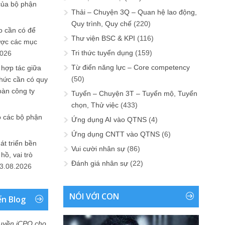
của bộ phận
Thải – Chuyện 3Q – Quan hệ lao động,
Quy trình, Quy chế
(220)
 cần có để
Thư viện BSC & KPI
(116)
ược các mục
Tri thức tuyển dụng
(159)
2026
Từ điển năng lực – Core competency
 hợp tác giữa
(50)
chức cần có quy
oàn công ty
Tuyển – Chuyện 3T – Tuyển mộ, Tuyển
chọn, Thử việc
(433)
o các bộ phận
Ứng dụng AI vào QTNS
(4)
Ứng dụng CNTT vào QTNS
(6)
át triển bền
Vui cười nhân sự
(86)
ồ, vai trò
Đánh giá nhân sự
(22)
3.08.2026
NÓI VỚI CON
ển Blog
uyền iCPO cho