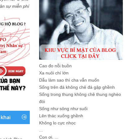
Nhân sự miễn phí
Cao đo nỗi buồn
Xa nuôi chí lớn
Dẫu làm sao thì cha vẫn muốn
Sống trên đá không chê đá gập ghềnh
Sống trong thung không chê thung nghèo
đói
Sống như sông như suối
Lên thác xuống ghềnh
 khai
Không lo cực nhọc
...
Con ơi, ...