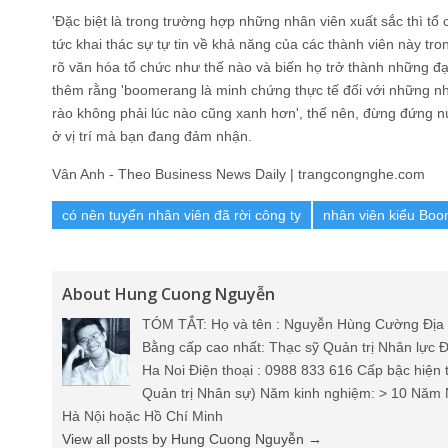
'Đặc biệt là trong trường hợp những nhân viên xuất sắc thì tổ
tức khai thác sự tự tin về khả năng của các thành viên này t
rõ văn hóa tổ chức như thế nào và biến họ trở thành những đạ
thêm rằng 'boomerang là minh chứng thực tế đối với những nh
rào không phải lúc nào cũng xanh hơn', thế nên, đừng đứng nú
ở vị trí mà bạn đang đảm nhận.
Vân Anh - Theo Business News Daily | trangcongnghe.com
có nên tuyển nhân viên đã rời công ty
nhân viên kiểu Bo
About Hung Cuong Nguyễn
TÓM TẮT: Họ và tên : Nguyễn Hùng Cường Địa 
Bằng cấp cao nhất: Thạc sỹ Quản trị Nhân lực Đ
Ha Noi Điện thoại : 0988 833 616 Cấp bậc hiện 
Quản trị Nhân sự) Năm kinh nghiệm: > 10 Năm 
Hà Nội hoặc Hồ Chí Minh
View all posts by Hung Cuong Nguyễn
→