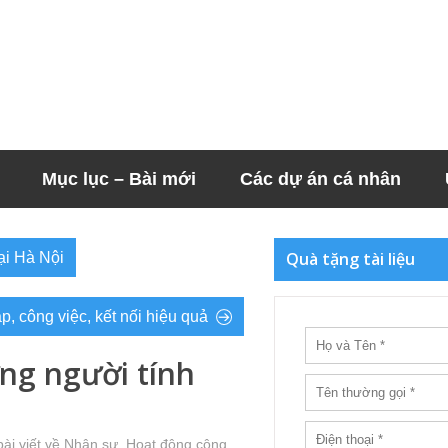
Mục lục – Bài mới
Các dự án cá nhân
Quà tặng tài liệu
ại Hà Nội
 công việc, kết nối hiệu quả
ng người tính
ài viết về Nhân sự
,
Hoạt động cộng