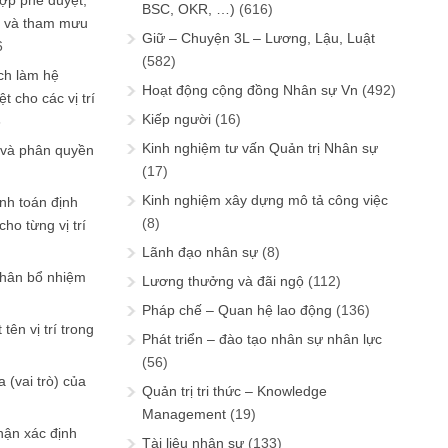
ợp phê duyệt,
BSC, OKR, …)
(616)
in và tham mưu
Giữ – Chuyện 3L – Lương, Lậu, Luật
6
(582)
ch làm hệ
Hoạt động cộng đồng Nhân sự Vn
(492)
t cho các vị trí
Kiếp người
(16)
6
Kinh nghiệm tư vấn Quản trị Nhân sự
 và phân quyền
(17)
Kinh nghiệm xây dựng mô tả công việc
ính toán định
(8)
ho từng vị trí
Lãnh đạo nhân sự
(8)
phân bổ nhiệm
Lương thưởng và đãi ngộ
(112)
Pháp chế – Quan hệ lao động
(136)
tên vị trí trong
Phát triển – đào tạo nhân sự nhân lực
(56)
 (vai trò) của
Quản trị tri thức – Knowledge
Management
(19)
hận xác định
Tài liệu nhân sự
(133)