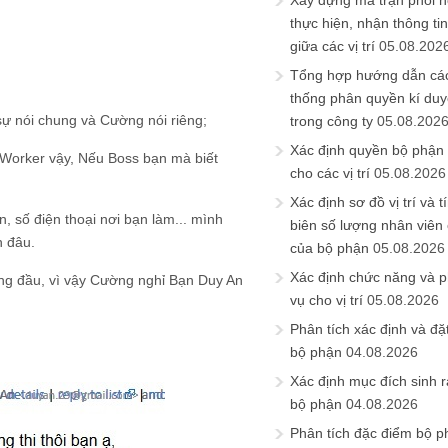
Xây dựng ma trận phối h
thực hiện, nhận thông t
giữa các vị trí
05.08.202
Tổng hợp hướng dẫn cá
thống phân quyền kí duyệ
sự nói chung và Cường nói riêng;
trong công ty
05.08.202
Xác định quyền bộ phận
Worker vậy, Nếu Boss bạn mà biết
cho các vị trí
05.08.2026
Xác định sơ đồ vị trí và t
, số điện thoại nơi bạn làm... mình
biên số lượng nhân viên c
n đâu.
của bộ phận
05.08.2026
Xác định chức năng và 
àng đầu, vì vậy Cường nghỉ Bạn Duy An
vụ cho vị trí
05.08.2026
Phân tích xác định và đặt 
bộ phận
04.08.2026
Xác định mục đích sinh ra
bộ phận
04.08.2026
Phân tích đặc điểm bộ p