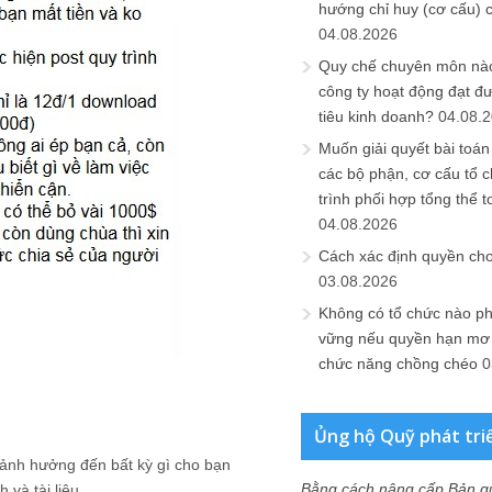
hướng chỉ huy (cơ cấu) 
04.08.2026
Quy chế chuyên môn nào
công ty hoạt động đạt đ
tiêu kinh doanh?
04.08.
Muốn giải quyết bài toán
các bộ phận, cơ cấu tổ 
trình phối hợp tổng thể t
04.08.2026
Cách xác định quyền ch
03.08.2026
Không có tổ chức nào ph
vững nếu quyền hạn mơ h
chức năng chồng chéo
0
Ủng hộ Quỹ phát tri
 ảnh hưởng đến bất kỳ gì cho bạn
Bằng cách nâng cấp Bản q
 và tài liệu