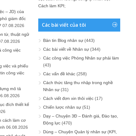
Cách làm KPI
;
ệc – JD) của
 phó giám đốc
Các bài viết của tôi
?
07.08.2026
n từ, thuật ngữ
Bản tin Blog nhân sự
(443)
07.08.2026
Các bài viết về Nhân sự
(344)
ả công việc
Các công việc Phòng Nhân sự phải làm
(43)
 việc và phiếu
tin công việc
Các vấn đề khác
(258)
Cách thức tăng thu nhập trong nghề
 dựng mô tả
Nhân sự
(31)
06.08.2026
Cách viết đơn xin thôi việc
(17)
ục đích thiết kế
Chiến lược nhân sự
(51)
026
Dạy – Chuyện 3Đ – Đánh giá, Đào tạo,
n cách làm cơ
Động lực
(470)
anh
06.08.2026
Dùng – Chuyện Quản lý nhân sự (KPI,