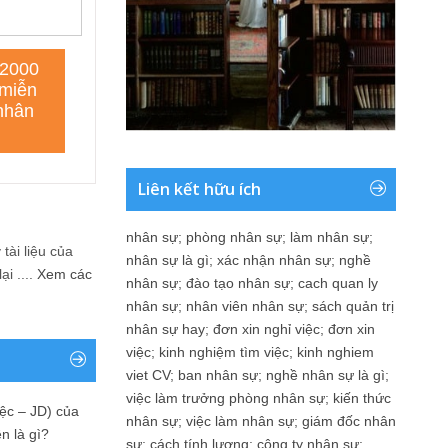
Liên kết hữu ích
nhân sự
;
phòng nhân sự
;
làm nhân sự
;
tài liệu của
nhân sự là gì
;
xác nhận nhân sự
;
nghề
i ....
Xem các
nhân sự
;
đào tạo nhân sự
;
cach quan ly
nhân sự
;
nhân viên nhân sự
;
sách quản trị
nhân sự hay
;
đơn xin nghỉ việc
;
đơn xin
việc
;
kinh nghiệm tìm việc
;
kinh nghiem
viet CV
;
ban nhân sự
;
nghề nhân sự là gì
;
việc làm trưởng phòng nhân sự
;
kiến thức
ệc – JD) của
nhân sự
;
việc làm nhân sự
;
giám đốc nhân
n là gì?
sự
;
cách tính lương
;
công ty nhân sự
;