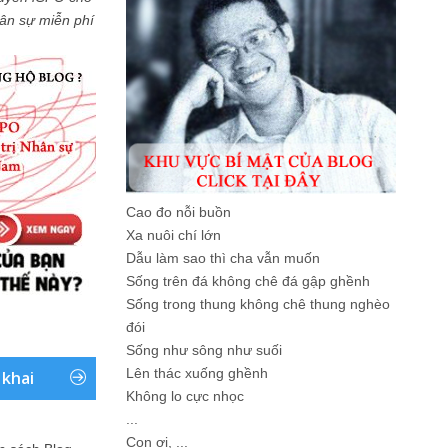
Nhân sự miễn phí
Cao đo nỗi buồn
Xa nuôi chí lớn
Dẫu làm sao thì cha vẫn muốn
Sống trên đá không chê đá gập ghềnh
Sống trong thung không chê thung nghèo
đói
Sống như sông như suối
Lên thác xuống ghềnh
 khai
Không lo cực nhọc
...
Con ơi, ...