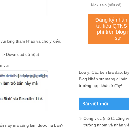
̣ vui lòng tham khảo và cho ý kiến.
o---> Download dữ liệu)
̀m vui
Lưu ý: Các bên lừa đảo, lấy 
Blog Nhân sự mang đi bán lạ
trường hợp khác ở đây!
Bài viết mới
Công việc (mô tả công vi
trưởng nhóm và nhân viê
ò bẩn này mà cũng làm được hả bạn?