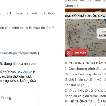
Giới thiệu về dự án xuất b
Nhân sự
quy định hoặc trên luật ..hoặc thỏa
ễn của mình thì có lẽ chưa ổn lắm !!
II. CHƯƠNG TRÌNH ĐÀO 
1.
Các chương trình đào tạ
đang có trên blog: daotaon
(Nghề Nhân sự, Sinh viên t
cao thu nhập ...)
2.
Ví dụ thực tế trả lời cho
nhân sự có giàu được khôn
III. HỆ THỐNG TÀI LIỆU 