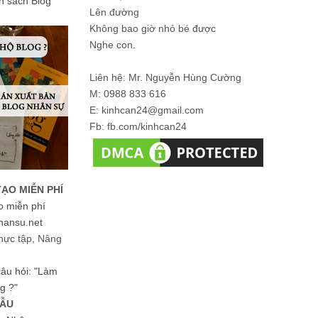
ản sách Blog
Lên đường
Không bao giờ nhỏ bé được
Nghe con.
Liên hệ: Mr. Nguyễn Hùng Cường
M: 0988 833 616
E: kinhcan24@gmail.com
Fb: fb.com/kinhcan24
TẠO MIỄN PHÍ
o miễn phí
hansu.net
hực tập, Nâng
 câu hỏi: "Làm
g ?"
MẪU