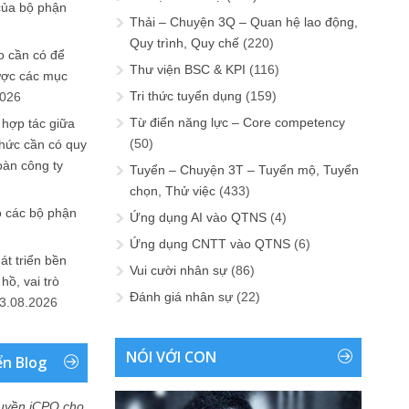
của bộ phận
Thải – Chuyện 3Q – Quan hệ lao động,
Quy trình, Quy chế
(220)
 cần có để
Thư viện BSC & KPI
(116)
ược các mục
Tri thức tuyển dụng
(159)
2026
Từ điển năng lực – Core competency
 hợp tác giữa
(50)
chức cần có quy
oàn công ty
Tuyển – Chuyện 3T – Tuyển mộ, Tuyển
chọn, Thử việc
(433)
o các bộ phận
Ứng dụng AI vào QTNS
(4)
Ứng dụng CNTT vào QTNS
(6)
át triển bền
Vui cười nhân sự
(86)
ồ, vai trò
Đánh giá nhân sự
(22)
3.08.2026
NÓI VỚI CON
ển Blog
uyền iCPO cho