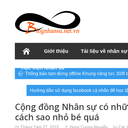
Giới thiệu
Tài liệu về nhân sự
Học viện Nhân sư
Thông báo tạm dừng offline Khung năng lực 30/8 t
Hướng dẫn sử dụng facebook cá nhân để học tập,
Cộng đồng Nhân sự có nhữ
cách sao nhỏ bé quá
Tháng Tám 27, 2015
Hung Cuong Nguyễn
Các b