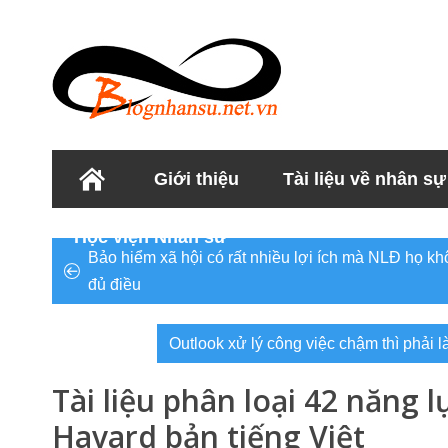
Giới thiệu
Tài liệu về nhân sự
Học viện Nhân sư
Bảo hiểm xã hội có rất nhiều lợi ích mà NLĐ họ khô
đủ điều
Outlook xử lý công việc chậm thì phải l
Tài liệu phân loại 42 năng 
Havard bản tiếng Việt