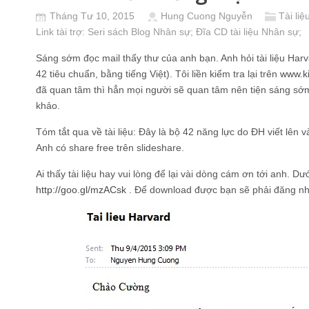
Tháng Tư 10, 2015
Hung Cuong Nguyễn
Tài li
Link tài trợ:
Seri sách Blog Nhân sự
; Đĩa CD
tài liệu Nhân sự
;
Sáng sớm đọc mail thấy thư của anh bạn. Anh hỏi tài liệu Harv
42 tiêu chuẩn, bằng tiếng Việt). Tôi liền kiểm tra lại trên
www.k
đã quan tâm thì hẳn mọi người sẽ quan tâm nên tiện sáng sớm
khảo.
Tóm tắt qua về tài liệu: Đây là bộ 42 năng lực do ĐH viết lên
Anh có share free trên slideshare.
Ai thấy tài liệu hay vui lòng để lại vài dòng cám ơn tới anh. Dư
http://goo.gl/mzACsk
. Để download được bạn sẽ phải đăng nh