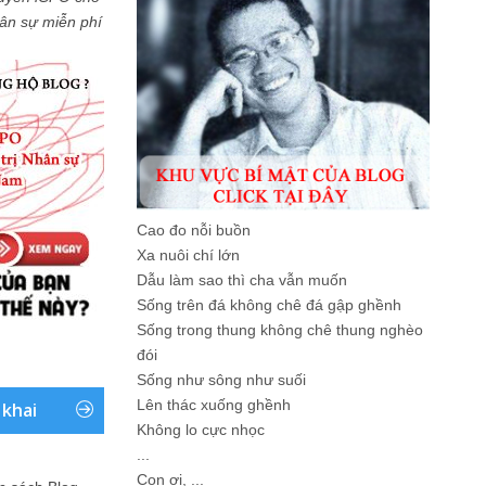
Nhân sự miễn phí
Cao đo nỗi buồn
Xa nuôi chí lớn
Dẫu làm sao thì cha vẫn muốn
Sống trên đá không chê đá gập ghềnh
Sống trong thung không chê thung nghèo
đói
Sống như sông như suối
Lên thác xuống ghềnh
 khai
Không lo cực nhọc
...
Con ơi, ...