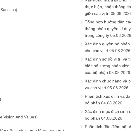
Xây dựng ma trận phối h
thực hiện, nhận thông t
 Success)
giữa các vị trí
05.08.202
Tổng hợp hướng dẫn cá
thống phân quyền kí duyệ
trong công ty
05.08.202
Xác định quyền bộ phận
cho các vị trí
05.08.2026
Xác định sơ đồ vị trí và t
biên số lượng nhân viên c
của bộ phận
05.08.2026
Xác định chức năng và 
vụ cho vị trí
05.08.2026
Phân tích xác định và đặt 
)
bộ phận
04.08.2026
Xác định mục đích sinh ra
e Vision And Values)
bộ phận
04.08.2026
Phân tích đặc điểm bộ p
g Work (Includes Time Management)