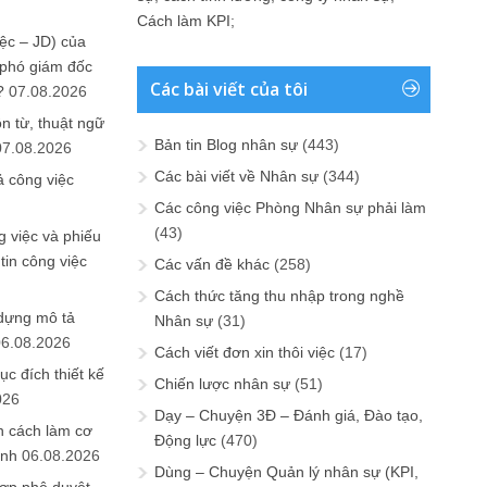
Cách làm KPI
;
ệc – JD) của
 phó giám đốc
Các bài viết của tôi
?
07.08.2026
n từ, thuật ngữ
Bản tin Blog nhân sự
(443)
07.08.2026
Các bài viết về Nhân sự
(344)
ả công việc
Các công việc Phòng Nhân sự phải làm
(43)
 việc và phiếu
tin công việc
Các vấn đề khác
(258)
Cách thức tăng thu nhập trong nghề
 dựng mô tả
Nhân sự
(31)
06.08.2026
Cách viết đơn xin thôi việc
(17)
ục đích thiết kế
Chiến lược nhân sự
(51)
026
Dạy – Chuyện 3Đ – Đánh giá, Đào tạo,
n cách làm cơ
Động lực
(470)
anh
06.08.2026
Dùng – Chuyện Quản lý nhân sự (KPI,