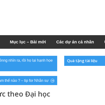
Mục lục – Bài mới
Các dự án cá nhân
Quà tặng tài liệu
nng nhìn ra, rồi họ lại hạnh họe
àm thế nào ? – tip for Nhân sự
lực theo Đại học