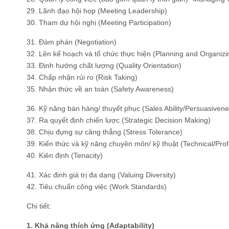
29. Lãnh đạo hội họp (Meeting Leadership)
30. Tham dự hội nghị (Meeting Participation)
31. Đàm phán (Negotiation)
32. Lên kế hoạch và tổ chức thực hiện (Planning and Organizi
33. Định hướng chất lượng (Quality Orientation)
34. Chấp nhận rủi ro (Risk Taking)
35. Nhận thức về an toàn (Safety Awareness)
36. Kỹ năng bán hàng/ thuyết phục (Sales Ability/Persuasivene
37. Ra quyết định chiến lược (Strategic Decision Making)
38. Chịu đựng sự căng thẳng (Stress Tolerance)
39. Kiến thức và kỹ năng chuyên môn/ kỹ thuật (Technical/Prof
40. Kiên định (Tenacity)
41. Xác định giá trị đa dạng (Valuing Diversity)
42. Tiêu chuẩn công việc (Work Standards)
Chi tiết:
1. Khả năng thích ứng (Adaptability)