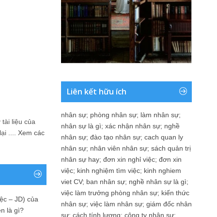
Liên kết hữu ích
nhân sự
;
phòng nhân sự
;
làm nhân sự
;
tài liệu của
nhân sự là gì
;
xác nhận nhân sự
;
nghề
i ....
Xem các
nhân sự
;
đào tạo nhân sự
;
cach quan ly
nhân sự
;
nhân viên nhân sự
;
sách quản trị
nhân sự hay
;
đơn xin nghỉ việc
;
đơn xin
việc
;
kinh nghiệm tìm việc
;
kinh nghiem
viet CV
;
ban nhân sự
;
nghề nhân sự là gì
;
việc làm trưởng phòng nhân sự
;
kiến thức
ệc – JD) của
nhân sự
;
việc làm nhân sự
;
giám đốc nhân
n là gì?
sự
;
cách tính lương
;
công ty nhân sự
;