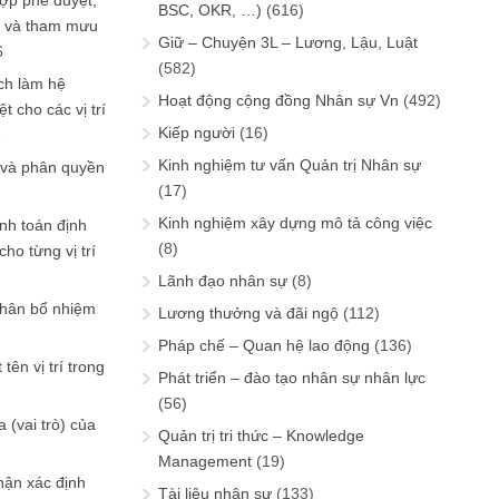
ợp phê duyệt,
BSC, OKR, …)
(616)
in và tham mưu
Giữ – Chuyện 3L – Lương, Lậu, Luật
6
(582)
ch làm hệ
Hoạt động cộng đồng Nhân sự Vn
(492)
t cho các vị trí
Kiếp người
(16)
6
Kinh nghiệm tư vấn Quản trị Nhân sự
 và phân quyền
(17)
Kinh nghiệm xây dựng mô tả công việc
ính toán định
(8)
ho từng vị trí
Lãnh đạo nhân sự
(8)
phân bổ nhiệm
Lương thưởng và đãi ngộ
(112)
Pháp chế – Quan hệ lao động
(136)
tên vị trí trong
Phát triển – đào tạo nhân sự nhân lực
(56)
 (vai trò) của
Quản trị tri thức – Knowledge
Management
(19)
hận xác định
Tài liệu nhân sự
(133)