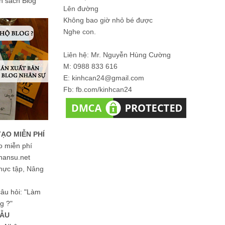
ản sách Blog
Lên đường
Không bao giờ nhỏ bé được
Nghe con.
Liên hệ: Mr. Nguyễn Hùng Cường
M: 0988 833 616
E: kinhcan24@gmail.com
Fb: fb.com/kinhcan24
TẠO MIỄN PHÍ
o miễn phí
hansu.net
hực tập, Nâng
 câu hỏi: "Làm
g ?"
MẪU