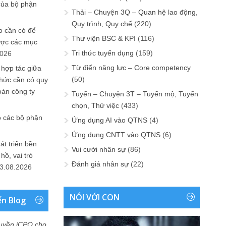
của bộ phận
Thải – Chuyện 3Q – Quan hệ lao động,
Quy trình, Quy chế
(220)
 cần có để
Thư viện BSC & KPI
(116)
ược các mục
Tri thức tuyển dụng
(159)
2026
Từ điển năng lực – Core competency
 hợp tác giữa
(50)
chức cần có quy
oàn công ty
Tuyển – Chuyện 3T – Tuyển mộ, Tuyển
chọn, Thử việc
(433)
o các bộ phận
Ứng dụng AI vào QTNS
(4)
Ứng dụng CNTT vào QTNS
(6)
át triển bền
Vui cười nhân sự
(86)
ồ, vai trò
Đánh giá nhân sự
(22)
3.08.2026
NÓI VỚI CON
ển Blog
uyền iCPO cho