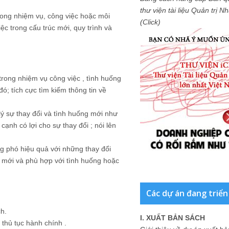
thư viện tài liệu Quản trị 
trong nhiệm vụ, công việc hoặc môi
(Click)
ệc trong cấu trúc mới, quy trình và
trong nhiệm vụ công việc , tình huống
ó; tích cực tìm kiếm thông tin về
lý sự thay đổi và tình huống mới như
cạnh có lợi cho sự thay đổi ; nói lên
ng phó hiệu quả với những thay đổi
n mới và phù hợp với tình huống hoặc
Các dự án đang triển
ch.
I. XUẤT BẢN SÁCH
 thủ tục hành chính .