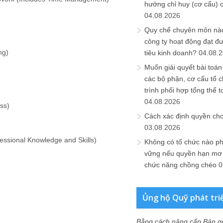
hướng chỉ huy (cơ cấu) 
04.08.2026
Quy chế chuyên môn nào
công ty hoạt động đạt đ
ng)
tiêu kinh doanh?
04.08.
Muốn giải quyết bài toán
các bộ phận, cơ cấu tổ 
trình phối hợp tổng thể t
04.08.2026
ss)
Cách xác định quyền ch
03.08.2026
essional Knowledge and Skills)
Không có tổ chức nào ph
vững nếu quyền hạn mơ h
chức năng chồng chéo
0
Ủng hộ Quỹ phát tri
Bằng cách nâng cấp Bản q