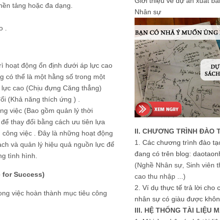
Giới thiệu về dự án xuất b
 nền tảng hoặc đa dạng.
Nhân sự
o .
rì hoạt động ổn định dưới áp lực cao
 có thể là một hằng số trong một
áp lực cao (Chịu đựng Căng thẳng)
ổi (Khả năng thích ứng ) .
ng việc (Bao gồm quản lý thời
 để thay đổi bằng cách ưu tiên lựa
II. CHƯƠNG TRÌNH ĐÀO 
 công việc . Đây là những hoạt động
1.
Các chương trình đào tạ
ạch và quản lý hiệu quả nguồn lực để
đang có trên blog: daotaon
g tình hình.
(Nghề Nhân sự, Sinh viên t
 for Success)
cao thu nhập ...)
2.
Ví dụ thực tế trả lời cho
ong việc hoàn thành mục tiêu công
nhân sự có giàu được khôn
III. HỆ THỐNG TÀI LIỆU 