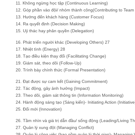
11. Không ngừng học tập (Continuous Learning)
12. Góp phần vào đội/ nhóm thành công(Contributing to Team
13. Hướng đến khách hàng (Customer Focus)
14. Ra quyết định (Decision Making)
15. Uỷ thác hay phân quyền (Delegation)
16. Phát triển người khác (Developing Others) 27
17. Nhiệt tình (Energy) 28
18. Tạo điều kiện thay đổi (Facilitating Change)
19. Giám sát, theo dõi (Follow-Up)
20. Trình bày chính thức (Formal Presentation)
21. Đạt được sự cam kết (Gaining Commitment)
22. Tác động, gây ảnh hưởng (Impact)
23. Theo dõi, giám sát thông tin (Information Monitoring)
24. Hành động sáng tạo (Sáng kiến​​)- Initiating Action (Initiative
25. Đổi mới (Innovation)
26. Tầm nhìn và giá trị dẫn đầu/ sống động (Leading/Living Th
27. Quản lý xung đột (Managing Conflict)
28. Quản lý công việc (bao gồm quản lý thời gian)- Managin