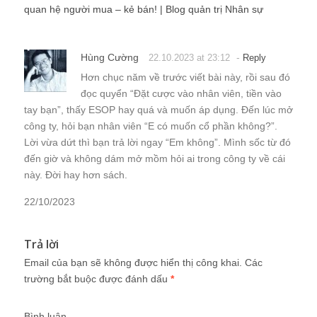
quan hệ người mua – kẻ bán! | Blog quản trị Nhân sự
Hùng Cường
-
22.10.2023 at 23:12
Reply
Hơn chục năm về trước viết bài này, rồi sau đó
đọc quyển “Đặt cược vào nhân viên, tiền vào
tay bạn”, thấy ESOP hay quá và muốn áp dụng. Đến lúc mở
công ty, hỏi bạn nhân viên “E có muốn cổ phần không?”.
Lời vừa dứt thì bạn trả lời ngay “Em không”. Mình sốc từ đó
đến giờ và không dám mở mồm hỏi ai trong công ty về cái
này. Đời hay hơn sách.
22/10/2023
Trả lời
Email của bạn sẽ không được hiển thị công khai.
Các
trường bắt buộc được đánh dấu
*
Bình luận