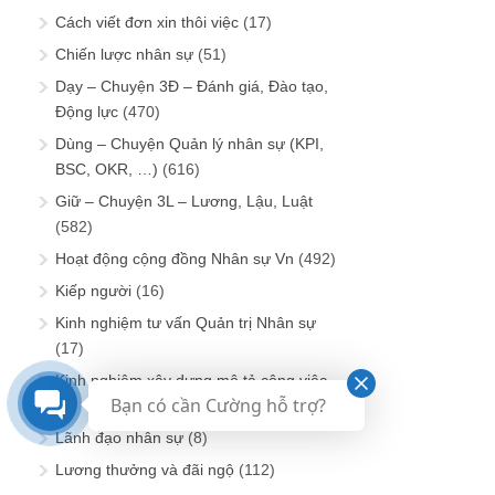
Cách viết đơn xin thôi việc
(17)
Chiến lược nhân sự
(51)
Dạy – Chuyện 3Đ – Đánh giá, Đào tạo,
Động lực
(470)
Dùng – Chuyện Quản lý nhân sự (KPI,
BSC, OKR, …)
(616)
Giữ – Chuyện 3L – Lương, Lậu, Luật
(582)
Hoạt động cộng đồng Nhân sự Vn
(492)
Kiếp người
(16)
Kinh nghiệm tư vấn Quản trị Nhân sự
(17)
Kinh nghiệm xây dựng mô tả công việc
Bạn có cần Cường hỗ trợ?
(8)
Lãnh đạo nhân sự
(8)
Lương thưởng và đãi ngộ
(112)