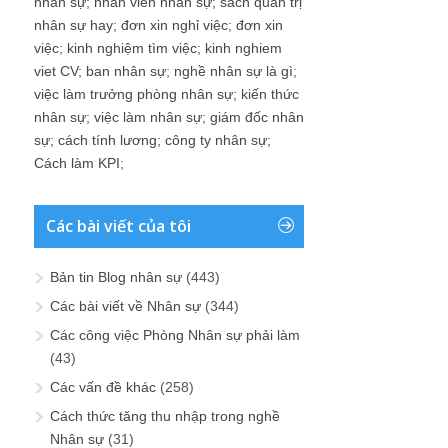
nhân sự
;
nhân viên nhân sự
;
sách quản trị
nhân sự hay
;
đơn xin nghỉ việc
;
đơn xin
việc
;
kinh nghiệm tìm việc
;
kinh nghiem
viet CV
;
ban nhân sự
;
nghề nhân sự là gì
;
việc làm trưởng phòng nhân sự
;
kiến thức
nhân sự
;
việc làm nhân sự
;
giám đốc nhân
sự
;
cách tính lương
;
công ty nhân sự
;
Cách làm KPI
;
Các bài viết của tôi
Bản tin Blog nhân sự
(443)
Các bài viết về Nhân sự
(344)
Các công việc Phòng Nhân sự phải làm
(43)
Các vấn đề khác
(258)
Cách thức tăng thu nhập trong nghề
Nhân sự
(31)