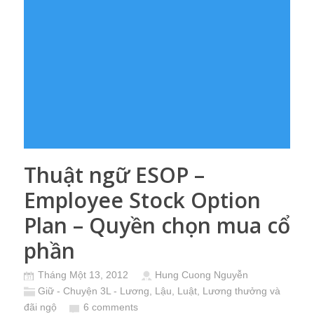
Thuật ngữ ESOP –
Employee Stock Option
Plan – Quyền chọn mua cổ
phần
Tháng Một 13, 2012
Hung Cuong Nguyễn
Giữ - Chuyện 3L - Lương, Lậu, Luật
,
Lương thưởng và
đãi ngộ
6 comments