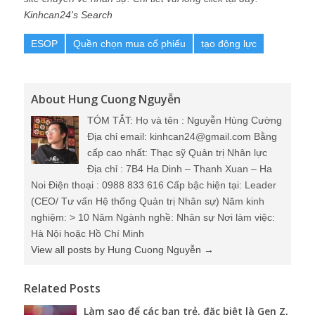
Kinhcan24's Search
ESOP
Quền chọn mua cổ phiếu
tạo động lực
About Hung Cuong Nguyễn
TÓM TẮT: Họ và tên : Nguyễn Hùng Cường
Địa chỉ email: kinhcan24@gmail.com Bằng
cấp cao nhất: Thạc sỹ Quản trị Nhân lực
Địa chỉ : 7B4 Ha Dinh – Thanh Xuan – Ha
Noi Điện thoại : 0988 833 616 Cấp bậc hiện tại: Leader
(CEO/ Tư vấn Hệ thống Quản trị Nhân sự) Năm kinh
nghiệm: > 10 Năm Ngành nghề: Nhân sự Nơi làm việc:
Hà Nội hoặc Hồ Chí Minh
View all posts by Hung Cuong Nguyễn
→
Related Posts
Làm sao để các bạn trẻ, đặc biệt là Gen Z,