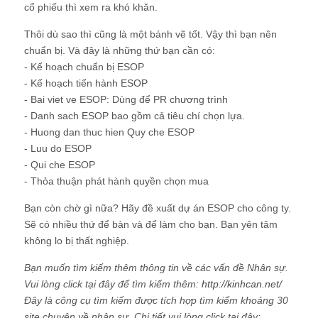
cổ phiếu thì xem ra khó khăn.
Thôi dù sao thì cũng là một bánh vẽ tốt. Vậy thì bạn nên
chuẩn bị. Và đây là những thứ bạn cần có:
- Kế hoạch chuẩn bị ESOP
- Kế hoạch tiến hành ESOP
- Bai viet ve ESOP: Dùng để PR chương trình
- Danh sach ESOP bao gồm cả tiêu chí chọn lựa.
- Huong dan thuc hien Quy che ESOP
- Luu do ESOP
- Qui che ESOP
- Thỏa thuận phát hành quyền chọn mua
Bạn còn chờ gì nữa? Hãy đề xuất dự án ESOP cho công ty.
Sẽ có nhiều thứ để bàn và để làm cho bạn. Bạn yên tâm
không lo bị thất nghiệp.
Bạn muốn tìm kiếm thêm thông tin về các vấn đề Nhân sự.
Vui lòng click tại đây để tìm kiếm thêm:
http://kinhcan.net/
Đây là công cụ tìm kiếm được tích hợp tìm kiếm khoảng 30
site chuyên về nhân sự. Chi tiết vui lòng click tại đây: