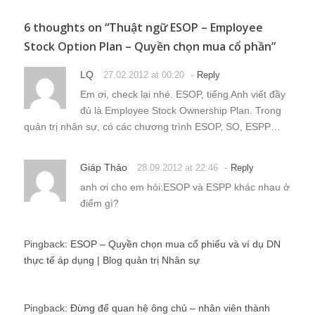
6 thoughts on “
Thuật ngữ ESOP – Employee
Stock Option Plan – Quyền chọn mua cổ phần
”
LQ
-
27.02.2012 at 00:20
Reply
Em ơi, check lại nhé. ESOP, tiếng Anh viết đầy
đủ là Employee Stock Ownership Plan. Trong
quản trị nhân sự, có các chương trình ESOP, SO, ESPP…
Giáp Thảo
-
28.09.2012 at 22:46
Reply
anh ơi cho em hỏi:ESOP và ESPP khác nhau ở
điểm gì?
Pingback:
ESOP – Quyền chọn mua cổ phiếu và ví dụ DN
thực tế áp dụng | Blog quản trị Nhân sự
Pingback:
Đừng để quan hệ ông chủ – nhân viên thành