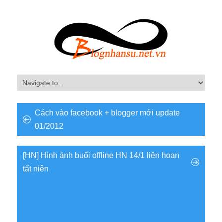
Cách vào facebook + blogger mới update
01/2012
[HN] Hình ảnh buổi offline HN 14/1 liên hoan
tất niên