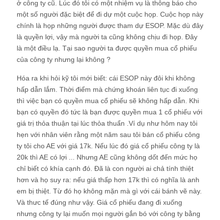
ở công ty cũ. Lúc đó tôi có một nhiệm vụ là thông báo cho
một số người đặc biệt để đi dự một cuộc họp. Cuộc họp này
chính là họp những người được tham dự ESOP. Mặc dù đây
là quyền lợi, vậy mà người ta cũng không chịu đi họp. Đây
là một điều lạ. Tại sao người ta được quyền mua cổ phiếu
của công ty nhưng lại không ?
Hóa ra khi hỏi kỹ tôi mới biết: cái ESOP này đôi khi không
hấp dẫn lắm. Thời điểm mà chứng khoán liên tục đi xuống
thì việc bạn có quyền mua cổ phiếu sẽ không hấp dẫn. Khi
bạn có quyền đó tức là bạn được quyền mua 1 cổ phiếu với
giá trị thỏa thuận tại lúc thỏa thuẩn .Ví dụ như hôm nay tôi
hẹn với nhân viên rằng một năm sau tôi bán cổ phiếu công
ty tôi cho AE với giá 17k. Nếu lúc đó giá cổ phiếu công ty là
20k thì AE có lợi ... Nhưng AE cũng không dốt đến mức họ
chỉ biết có khía cạnh đó. Đã là con người ai chả tính thiệt
hơn và họ suy ra: nếu giá thấp hơn 17k thì có nghĩa là anh
em bị thiệt. Từ đó họ không mặn mà gì với cái bánh vẽ này.
Và thưc tế đúng như vậy. Giá cổ phiếu đang đi xuống
nhưng công ty lại muốn mọi người gắn bó với công ty bằng