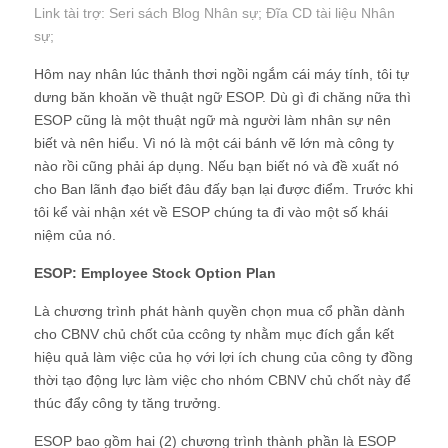
Link tài trợ:
Seri sách Blog Nhân sự
; Đĩa CD
tài liệu Nhân
sự
;
Hôm nay nhân lúc thảnh thơi ngồi ngắm cái máy tính, tôi tự
dưng băn khoăn về thuật ngữ ESOP. Dù gì đi chăng nữa thì
ESOP cũng là một thuật ngữ mà người làm nhân sự nên
biết và nên hiểu. Vì nó là một cái bánh vẽ lớn mà công ty
nào rồi cũng phải áp dụng. Nếu bạn biết nó và đề xuất nó
cho Ban lãnh đạo biết đâu đấy bạn lại được điểm. Trước khi
tôi kể vài nhận xét về ESOP chúng ta đi vào một số khái
niệm của nó.
ESOP: Employee Stock Option Plan
Là chương trình phát hành quyền chọn mua cổ phần dành
cho CBNV chủ chốt của ccông ty nhằm mục đích gắn kết
hiệu quả làm việc của họ với lợi ích chung của công ty đồng
thời tạo động lực làm việc cho nhóm CBNV chủ chốt này để
thúc đẩy công ty tăng trưởng.
ESOP bao gồm hai (2) chương trình thành phần là ESOP